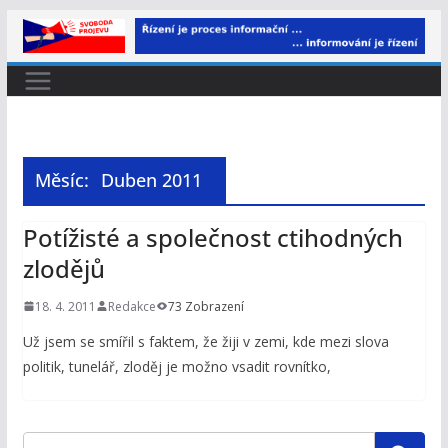
Přeskočit
na
obsah
Měsíc:
Duben 2011
Potížisté a společnost ctihodných
zlodějů
18. 4. 2011
Redakce
73 Zobrazení
Už jsem se smířil s faktem, že žiji v zemi, kde mezi slova
politik, tunelář, zloděj je možno vsadit rovnítko,