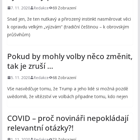
7. 11. 2020
Redakce
69 Zobrazení
Snad jen, že ten nutkavý a přirozený instinkt nasměrovat věci
k opravdu velkým „výzvám“ (tradiční češtinou – k obrovským
průšvihům)
Pokud by mohly volby něco změnit,
tak je zruší …
5. 11. 2020
Redakce
68 Zobrazení
Vše nasvědčuje tomu, že Trump a jeho lidé si možná pozdě
uvědomili, že vítězství ve volbách připadne tomu, kdo nejen
COVID – proč novináři nepokládají
relevantní otázky?!
1. 11. 2020
Redakce
73 Zobrazení