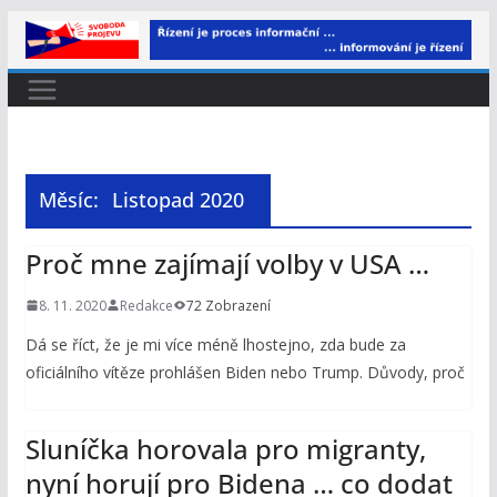
Přeskočit
na
obsah
Měsíc:
Listopad 2020
Proč mne zajímají volby v USA …
8. 11. 2020
Redakce
72 Zobrazení
Dá se říct, že je mi více méně lhostejno, zda bude za
oficiálního vítěze prohlášen Biden nebo Trump. Důvody, proč
Sluníčka horovala pro migranty,
nyní horují pro Bidena … co dodat