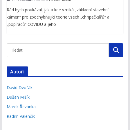
Rád bych poukázal, jak a kde vzniká „základní stavební
kámen“ pro zpochybňující teorie všech „chřipečkářů“ a
„popíračů“ COVIDU a jeho
Autoři
David Dvořák
Dušan Mišík
Marek Řezanka
Radim Valenčík