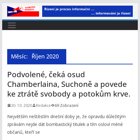
Přeskočit
na
obsah
Měsíc:
Říjen 2020
Podvolené, čeká osud
Chamberlaina, Suchoně a povede
ke ztrátě svobody a potokům krve.
30. 10. 2020
Redakce
69 Zobrazení
Největším neštěstím dnešní doby je, že opravdu důležitým
zprávám nejde dát bombastický titulek a tím osloví méně
občanů, kteří se