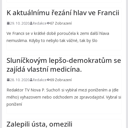
K aktuálnímu řezání hlav ve Francii
29. 10. 2020
Redakce
67 Zobrazení
Ve Francii se v krátké době poroučela k zemi další hlava
nemuslima. Kdyby to nebylo tak vážné, tak by šlo
Sluníčkovým lepšo-demokratům se
zajídá vlastní medicína.
28. 10. 2020
Redakce
69 Zobrazení
Redaktor TV Nova P. Suchoň si vybíral mezi ponížením a (dle
mého) vyhazovem nebo odchodem ze zpravodajství. Vybral si
ponížení
Zalepili ústa, omezili