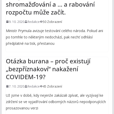
shromažďování a … a rabování
rozpočtu může začít.
9. 10. 2020
Redakce
50 Zobrazení
Ministr Prymula avizuje testování celého národa. Pokud ani
po tomhle to některým nedochází, pak nechť odhlásí
předplatné na tisk, přestanou
Otázka burana – proč existují
„bezpříznakoví“ nakažení
COVIDEM-19?
7. 10. 2020
Redakce
45 Zobrazení
Už jsme v době, kdy nejenže zakázali zpívat, ale vyzývají ke
zdržení se ve vyjadřování odborných názorů nepodporujících
prosazovanou verzi