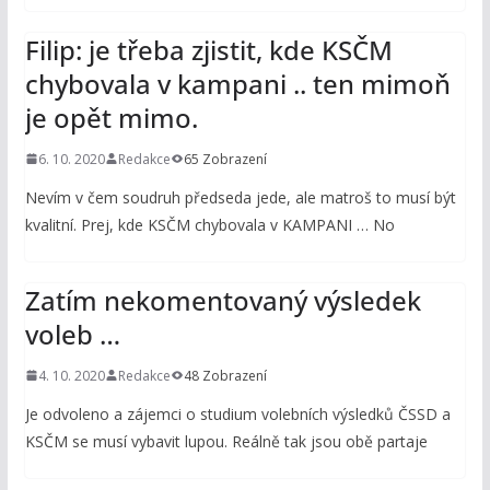
Filip: je třeba zjistit, kde KSČM
chybovala v kampani .. ten mimoň
je opět mimo.
6. 10. 2020
Redakce
65 Zobrazení
Nevím v čem soudruh předseda jede, ale matroš to musí být
kvalitní. Prej, kde KSČM chybovala v KAMPANI … No
Zatím nekomentovaný výsledek
voleb …
4. 10. 2020
Redakce
48 Zobrazení
Je odvoleno a zájemci o studium volebních výsledků ČSSD a
KSČM se musí vybavit lupou. Reálně tak jsou obě partaje