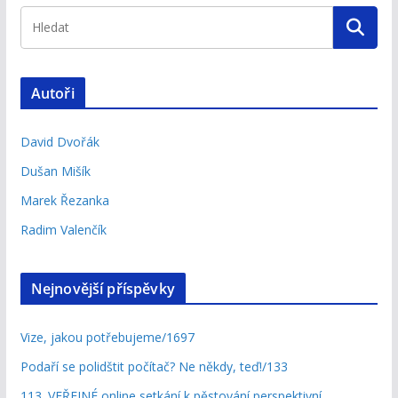
Autoři
David Dvořák
Dušan Mišík
Marek Řezanka
Radim Valenčík
Nejnovější příspěvky
Vize, jakou potřebujeme/1697
Podaří se polidštit počítač? Ne někdy, teď!/133
113. VEŘEJNÉ online setkání k pěstování perspektivní,