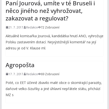
Paní Jourová, umíte v té Bruseli i
něco jiného než vyhrožovat,
zakazovat a regulovat?
21. 7. 2017
Redakce
72 Zobrazení
Aktuálně komisařka Jourová, kandidátka hnutí ANO, vyhrožuje
Polsku zastavením dotací. Nejvýstižnější komentář na její
adresu je od V. Klause ml.
Agropošta
17. 7. 2017
Redakce
69 Zobrazení
Poté, co EET účinně zbavilo malé obce o skomírající parazity,
daňové velko-šizuňky a jiné úhlavní nepřátele státu, přichází
MZ s