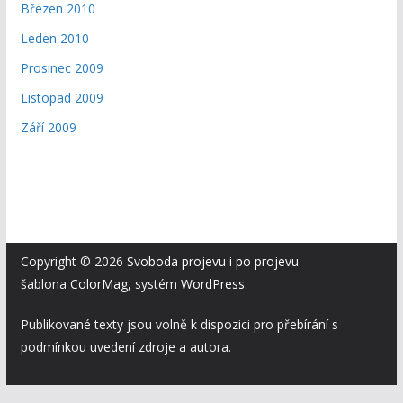
Březen 2010
Leden 2010
Prosinec 2009
Listopad 2009
Září 2009
Copyright © 2026
Svoboda projevu i po projevu
šablona
ColorMag
, systém
WordPress
.
Publikované texty jsou volně k dispozici pro přebírání s
podmínkou uvedení zdroje a autora.