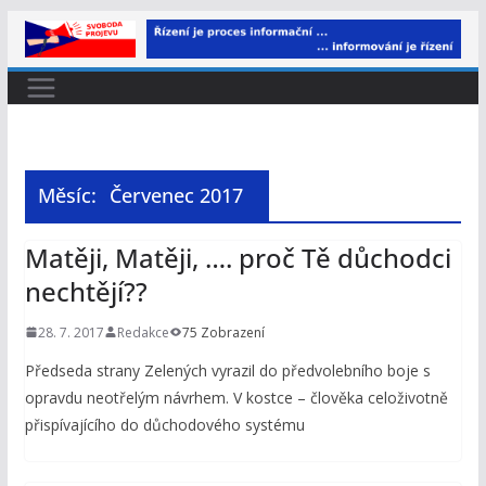
Přeskočit
na
obsah
Měsíc:
Červenec 2017
Matěji, Matěji, …. proč Tě důchodci
nechtějí??
28. 7. 2017
Redakce
75 Zobrazení
Předseda strany Zelených vyrazil do předvolebního boje s
opravdu neotřelým návrhem. V kostce – člověka celoživotně
přispívajícího do důchodového systému