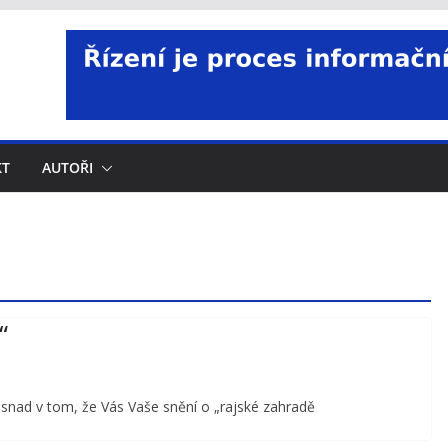
KT
AUTOŘI
“
snad v tom, že Vás Vaše snění o „rajské zahradě