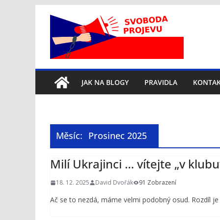
Přeskočit
na
obsah
JAK NA BLOGY
PRAVIDLA
KONTA
Měsíc:
Prosinec 2025
Milí Ukrajinci … vítejte „v klubu
18. 12. 2025
David Dvořák
91 Zobrazení
Ač se to nezdá, máme velmi podobný osud. Rozdíl je 