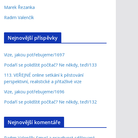
Marek Řezanka
Radim Valenčík
Nejnovější příspěvky
Vize, jakou potřebujeme/1697
Podaří se polidštit počítač? Ne někdy, teď!/133
113. VEŘEJNÉ online setkání k pěstování
perspektivní, realistické a přitažlivé vize
Vize, jakou potřebujeme/1696
Podaří se polidštit počítač? Ne někdy, teď!/132
Nejnovější komentáře
Radim Valenčík
:
Smysl a pravdivost sdělované