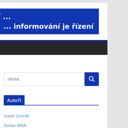
Autoři
David Dvořák
Dušan Mišík