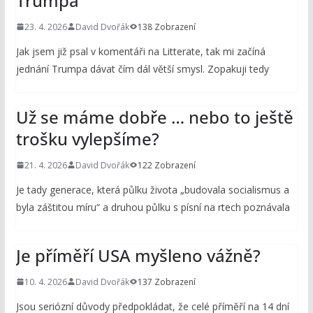
Trumpa
23. 4. 2026
David Dvořák
138 Zobrazení
Jak jsem již psal v komentáři na Litterate, tak mi začíná
jednání Trumpa dávat čím dál větší smysl. Zopakuji tedy
Už se máme dobře … nebo to ještě
trošku vylepšíme?
21. 4. 2026
David Dvořák
122 Zobrazení
Je tady generace, která půlku života „budovala socialismus a
byla záštitou míru“ a druhou půlku s písní na rtech poznávala
Je příměří USA myšleno vážně?
10. 4. 2026
David Dvořák
137 Zobrazení
Jsou seriózní důvody předpokládat, že celé příměří na 14 dní