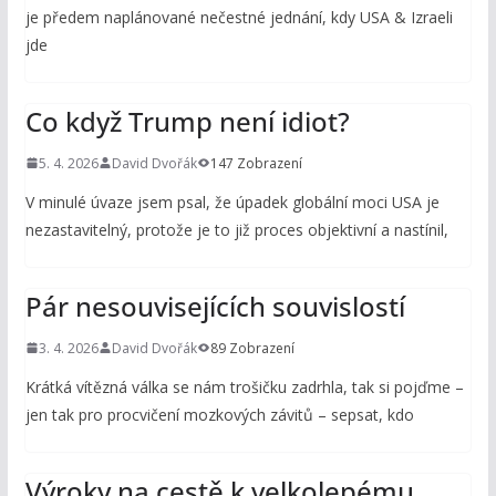
je předem naplánované nečestné jednání, kdy USA & Izraeli
jde
Co když Trump není idiot?
5. 4. 2026
David Dvořák
147 Zobrazení
V minulé úvaze jsem psal, že úpadek globální moci USA je
nezastavitelný, protože je to již proces objektivní a nastínil,
Pár nesouvisejících souvislostí
3. 4. 2026
David Dvořák
89 Zobrazení
Krátká vítězná válka se nám trošičku zadrhla, tak si pojďme –
jen tak pro procvičení mozkových závitů – sepsat, kdo
Výroky na cestě k velkolepému