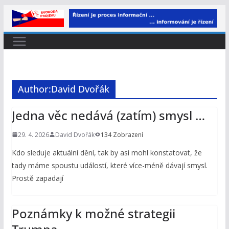
Přeskočit
na
obsah
Author:
David Dvořák
Jedna věc nedává (zatím) smysl …
29. 4. 2026
David Dvořák
134 Zobrazení
Kdo sleduje aktuální dění, tak by asi mohl konstatovat, že
tady máme spoustu událostí, které více-méně dávají smysl.
Prostě zapadají
Poznámky k možné strategii