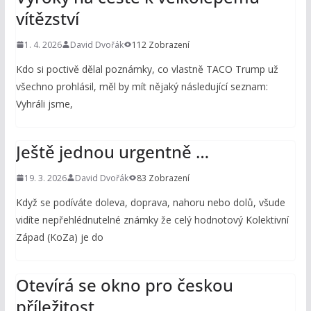
vítězství
1. 4. 2026
David Dvořák
112 Zobrazení
Kdo si poctivě dělal poznámky, co vlastně TACO Trump už
všechno prohlásil, měl by mít nějaký následující seznam:
Vyhráli jsme,
Ještě jednou urgentně …
19. 3. 2026
David Dvořák
83 Zobrazení
Když se podíváte doleva, doprava, nahoru nebo dolů, všude
vidíte nepřehlédnutelné známky že celý hodnotový Kolektivní
Západ (KoZa) je do
Otevírá se okno pro českou
příležitost