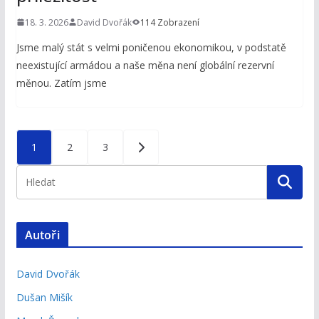
18. 3. 2026
David Dvořák
114 Zobrazení
Jsme malý stát s velmi poničenou ekonomikou, v podstatě
neexistující armádou a naše měna není globální rezervní
měnou. Zatím jsme
Stránkování
1
2
3
příspěvků
Autoři
David Dvořák
Dušan Mišík