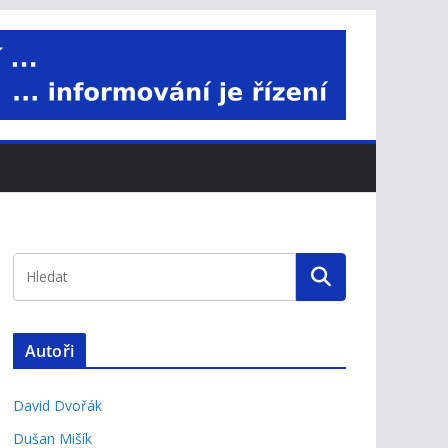
Autoři
David Dvořák
Dušan Mišík