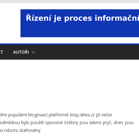
KT
AUTOŘI
elmi populární blogovací platformě
blog.idnes.cz
již nelze
podmínkou bylo použití spisovné češtiny jsou dávno pryč, dnes jsou
mu názoru stahovány.