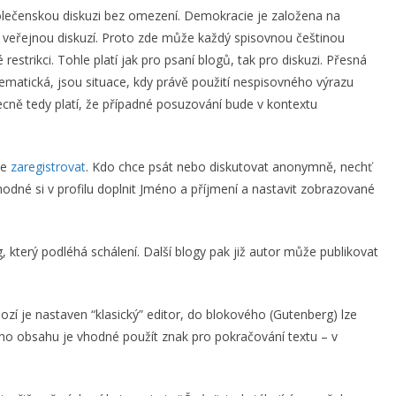
olečenskou diskuzi bez omezení. Demokracie je založena na
 veřejnou diskuzí. Proto zde může každý spisovnou češtinou
restrikci. Tohle platí jak pro psaní blogů, tak pro diskuzi. Přesná
ematická, jsou situace, kdy právě použití nespisovného výrazu
ně tedy platí, že případné posuzování bude v kontextu
se
zaregistrovat
. Kdo chce psát nebo diskutovat anonymně, nechť
vhodné si v profilu doplnit Jméno a příjmení a nastavit zobrazované
, který podléhá schálení. Další blogy pak již autor může publikovat
hozí je nastaven “klasický” editor, do blokového (Gutenberg) lze
ího obsahu je vhodné použít znak pro pokračování textu – v