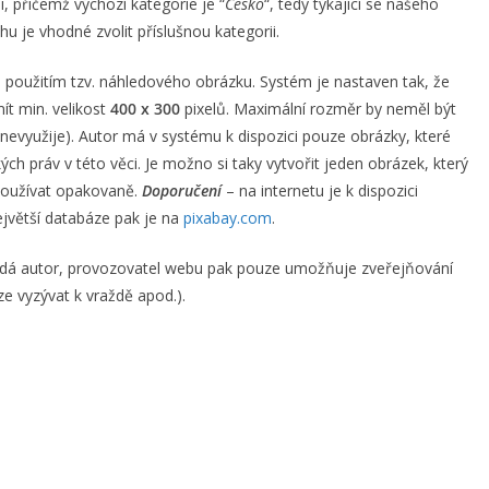
, přičemž výchozí kategorie je “
Česko
“, tedy týkající se našeho
u je vhodné zvolit příslušnou kategorii.
 použitím tzv. náhledového obrázku. Systém je nastaven tak, že
ít min. velikost
400 x 300
pixelů. Maximální rozměr by neměl být
 nevyužije). Autor má v systému k dispozici pouze obrázky, které
h práv v této věci. Je možno si taky vytvořit jeden obrázek, který
 používat opakovaně.
Doporučení
– na internetu je k dispozici
jvětší databáze pak je na
pixabay.com
.
ídá autor, provozovatel webu pak pouze umožňuje zveřejňování
ze vyzývat k vraždě apod.).