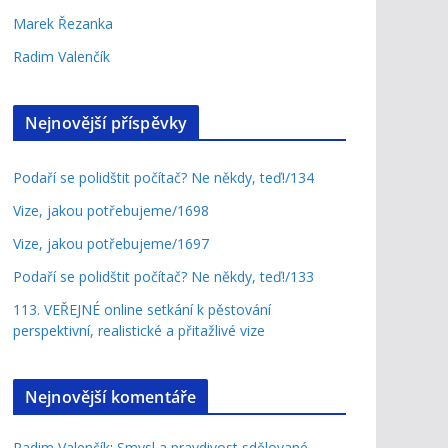
Marek Řezanka
Radim Valenčík
Nejnovější příspěvky
Podaří se polidštit počítač? Ne někdy, teď!/134
Vize, jakou potřebujeme/1698
Vize, jakou potřebujeme/1697
Podaří se polidštit počítač? Ne někdy, teď!/133
113. VEŘEJNÉ online setkání k pěstování
perspektivní, realistické a přitažlivé vize
Nejnovější komentáře
Radim Valenčík
:
Smysl a pravdivost sdělované