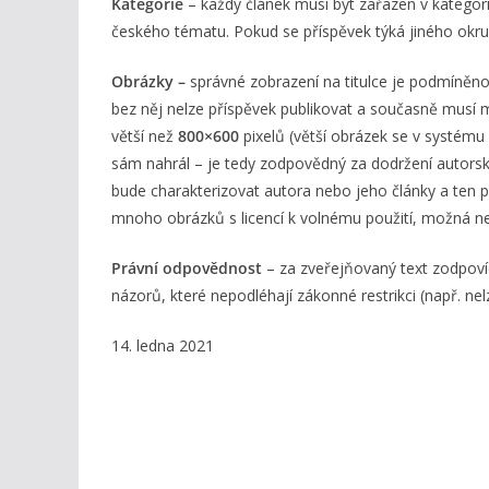
Kategorie
– každý článek musí být zařazen v kategorii
českého tématu. Pokud se příspěvek týká jiného okruh
Obrázky –
správné zobrazení na titulce je podmíněno
bez něj nelze příspěvek publikovat a současně musí m
větší než
800×600
pixelů (větší obrázek se v systému
sám nahrál – je tedy zodpovědný za dodržení autorskýc
bude charakterizovat autora nebo jeho články a ten
mnoho obrázků s licencí k volnému použití, možná ne
Právní odpovědnost
– za zveřejňovaný text zodpov
názorů, které nepodléhají zákonné restrikci (např. nel
14. ledna 2021