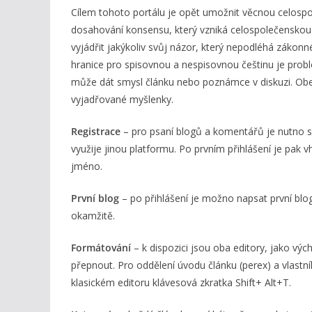
Cílem tohoto portálu je opět umožnit věcnou celosp
dosahování konsensu, který vzniká celospolečenskou
vyjádřit jakýkoliv svůj názor, který nepodléhá zákonné 
hranice pro spisovnou a nespisovnou češtinu je probl
může dát smysl článku nebo poznámce v diskuzi. Obec
vyjadřované myšlenky.
Registrace
– pro psaní blogů a komentářů je nutno 
využije jinou platformu. Po prvním přihlášení je pak 
jméno.
První blog
– po přihlášení je možno napsat první blog
okamžitě.
Formátování
– k dispozici jsou oba editory, jako výc
přepnout. Pro oddělení úvodu článku (perex) a vlastn
klasickém editoru klávesová zkratka Shift+ Alt+T.