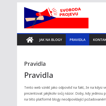
Přeskočit
na
obsah
JAK NA BLOGY
PRAVIDLA
KONTA
Pravidla
Pravidla
Tento web vznikl jako odpověď na fakt, že na kdysi v
prezentovat jakýkoliv svůj názor. Doby, kdy jedinou 
na této platformě blogy neodpovídající požadované