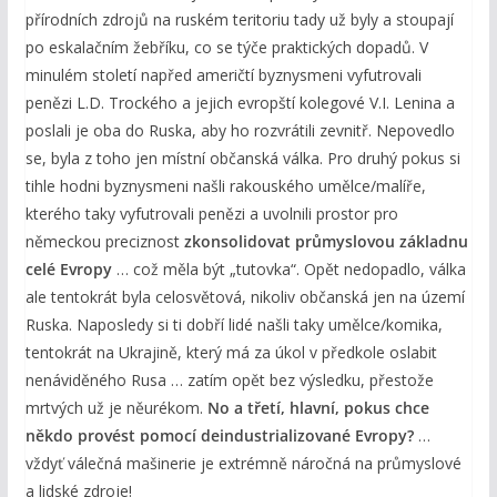
přírodních zdrojů na ruském teritoriu tady už byly a stoupají
po eskalačním žebříku, co se týče praktických dopadů. V
minulém století napřed američtí byznysmeni vyfutrovali
penězi L.D. Trockého a jejich evropští kolegové V.I. Lenina a
poslali je oba do Ruska, aby ho rozvrátili zevnitř. Nepovedlo
se, byla z toho jen místní občanská válka. Pro druhý pokus si
tihle hodni byznysmeni našli rakouského umělce/malíře,
kterého taky vyfutrovali penězi a uvolnili prostor pro
německou preciznost
zkonsolidovat průmyslovou základnu
celé Evropy
… což měla být „tutovka“. Opět nedopadlo, válka
ale tentokrát byla celosvětová, nikoliv občanská jen na území
Ruska. Naposledy si ti dobří lidé našli taky umělce/komika,
tentokrát na Ukrajině, který má za úkol v předkole oslabit
nenáviděného Rusa … zatím opět bez výsledku, přestože
mrtvých už je něurékom.
No a třetí, hlavní, pokus chce
někdo provést pomocí deindustrializované Evropy?
…
vždyť válečná mašinerie je extrémně náročná na průmyslové
a lidské zdroje!