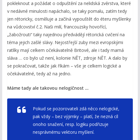
pokleknout a požádat o odpuštění za nelidská zvěrstva, které
v nedávné minulosti napáchalo, se taky pomalu, zatím tedy
jen rétoricky, osměluje a začíná vypouštět do éteru myšlenky
na vůdcovství č.2. Naši milí, francouzsky hovořící,
„žabožrouti“ taky najednou předvádějí rétorická cvičení na
téma jejich zašlé slávy. Nejostřejší zuby mezi evropskými
ratlíky mají celkem očekávatelně Britové, ale i tady marná
sláva … co bylo už není, kolonie NĚT, zdroje NĚT. A dalo by
se pokračovat, takže jak říkám – vše je celkem logické a
očekávatelné, tedy až na jedno.
Máme tady ale takovou nelogičnost …
Pokud se pozorovateli zdá něco nelogické,
pak vždy – bez výjimky – platí, že nezná cíl
onoho snažení, resp. logiku podřizuje
nesprávnému vektoru myšlení.