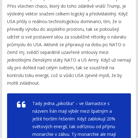
Přes všechen chaos, který do toho zdánlivě vnáší Trump, je
výsledný vektor snažení celkem logický a předvídatelný. Když
USA přišly o reálnou technologickou dominanci, tím, že si
převedly výrobu do asijského prostoru, tak se pokoušejí
udržet si své postavení silou za souběžné rétoriky o návratu
průmyslu do USA. Aktivně se připravují na dobu po NATO o
čemž mj. svědčí separátně uzavřené smlouvy mezi
jednotlivými členskými státy NATO a US Army. Když už nemají
síly pro dohled nad celým světem, tak se soustředí na
kontrolu toku energií, což si vůdci USA zjevně myslí, že by
mohli zvládnout.
Tady jedna „pikoška“ – ve šlamastice s
názvem Írán mají výběr mezi špatným a
ještě horším řešením. Když zablokují 20%
světových energií, tak odříznou od příjmu
monarchie v zálivu. Ty monarchie ale mají