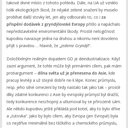
takové divné místo z tohoto pohledu. Dále, na UA už vzniklo
tolik ekologických škod, že nějaké zelené snažení by muselo
probíhat další stovky let, jen aby odbouralo to, co i
za
přispění dodávek z gryndýlovské Evropy
přišlo a napáchalo
nepředstavitelné enviromentální škody. Prostě nelogičnost
kupodivu navazuje jedna na druhou a nikomu není dovoleno
přijít s pravdou … hlavně, že „
jedeme G
ryndýl
“.
Doložitelným reálným dopadem GD je deindustrializace. Když
zazní argument, že tohle může být primárním cílem, pak mám
protiargument –
dílna světa už je přenesena do Asie
, kde
pracuji levněji a už stejně dobře ne-li lépe. Konec průmyslu,
resp. jeho silné omezení by tedy nastalo tak jako tak – prostě
díky zdatné konkurenci z Asie by evropský průmysl byl dražší,
tedy konkurence neschopný a utlumoval by se přirozeně sám.
Ale někdo kupodivu ještě přikládá pod kotel, aby to bylo dříve
a „tutovka“. Jako by bylo cílem, aby Evropa (jen Evropa!) byla
co nejdříve minimálně bez těžkého a chemického průmyslu,