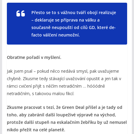
Přesto se to s vážnou tváří obojí realizuje
– deklaruje se příprava na válku a
současně neupouští od cílů GD, které de-
facto válčení neumožní.
Obraťme pořadí v myšlení.
Jak jsem psal – pokud něco nedává smysl, pak uvažujeme
chybně. Zkusme tedy stávající uvažování opustit a jen tak v
rámci cvičení přijít s něčím netradičním … hóóódně
netradičním, s takovou malou fikcí:
Zkusme pracovat s tezí, že Green Deal přišel a je tady od
toho, aby zabránil další loupeživé výpravě na východ,
protože další stupeň na eskalačním žebříku by už nemusel
nikdo přežít na celé planetě.