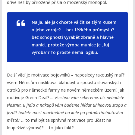
dříve než by přirozeně přišla o mocenský monopol.
Na ja, ale jak chcete válčit se zlým Rusem
o jeho zdroje? … bez těžkého průmyslu? …
bez schopnosti vyrábět zbraně a hlavně
munici, protože výroba munice je „fuj
výroba“? To prostě nemá logiku.
Další věcí je motivace bojovníků – naposledy rakouský malíř
všem Němcům nasliboval blahobyt a spoustu slovanských
otroků pro německé farmy na novém německém území. Jak
motivuje Green Deal?
… všechno vám sebereme, nic nebudete
vlastnit, u jídla a nákupů vám budeme hlídat uhlíkovou stopu a
jezdit budete moci maximálně na kole po patnáctiminutovém
městě?
… to má být ta správná motivace pro účast na
loupeživé výpravě? … to jako fakt?