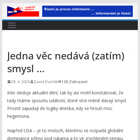
Přeskočit
na
obsah
Jedna věc nedává (zatím)
smysl …
29. 4. 2026
David Dvořák
136 Zobrazení
Kdo sleduje aktuální dění, tak by asi mohl konstatovat, že
tady máme spoustu událostí, které více-méně dávají smysl.
Prostě zapadají do logiky dneška, kdy se hroutí moc
hegemona.
Napřed USA – je to moloch, kterému se rozpadá globální
dominance přímo pod rukama a to ve zrychleném tempu.