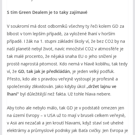
S tím Green Dealem je to taky zajímavé
V soukromí má dost odborníků všechny ty řeči kolem GD za
blbost v tom lepším případě, za vyložené lhaní v horším
případě. I žák na 1. stupni základní školy ví, že bez CO2 by na
naší planetě nebyl život, navíc množství CO2 v atmosféře je
tak malé procento, že nějaká snaha EU o jeho snížení je
prostě naprostá pitomost. Kdo nemá v hlavě koblihu, tak tedy
ví, že
GD, tak jak je předkládán
, je jeden velký podfuk.
Přesto, kdo ale s pravdou veřejně vystoupí je profesně a
společensky zlikvidován. Jako kdyby úkol
„držet lajnu ve
lhaní“
byl důležitější než fakta. Už tohle hlava nebere.
Aby toho ale nebylo málo, tak GD je v podstatě omezen jen
na území Evropy – v USA už to mají v bruseli celkem veřejně,
v Asii ani nezačali a jen kroutí hlavami, když staví své uhelné
elektrárny a průmyslové podniky jak Baťa cvičky. Jen Evropa je