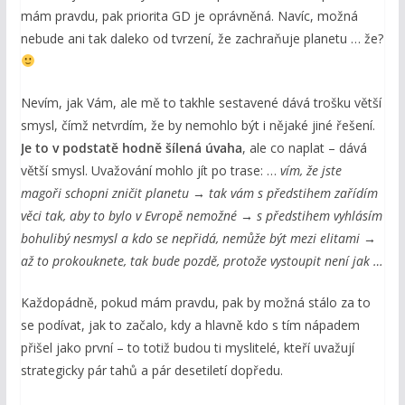
mám pravdu, pak priorita GD je oprávněná. Navíc, možná
nebude ani tak daleko od tvrzení, že zachraňuje planetu … že?
Nevím, jak Vám, ale mě to takhle sestavené dává trošku větší
smysl, čímž netvrdím, že by nemohlo být i nějaké jiné řešení.
Je to v podstatě hodně šílená úvaha
, ale co naplat – dává
větší smysl. Uvažování mohlo jít po trase: …
vím, že jste
magoři schopni zničit planetu → tak vám s předstihem zařídím
věci tak, aby to bylo v Evropě nemožné → s předstihem vyhlásím
bohulibý nesmysl a kdo se nepřidá, nemůže být mezi elitami →
až to prokouknete, tak bude pozdě, protože vystoupit není jak …
Každopádně, pokud mám pravdu, pak by možná stálo za to
se podívat, jak to začalo, kdy a hlavně kdo s tím nápadem
přišel jako první – to totiž budou ti myslitelé, kteří uvažují
strategicky pár tahů a pár desetiletí dopředu.