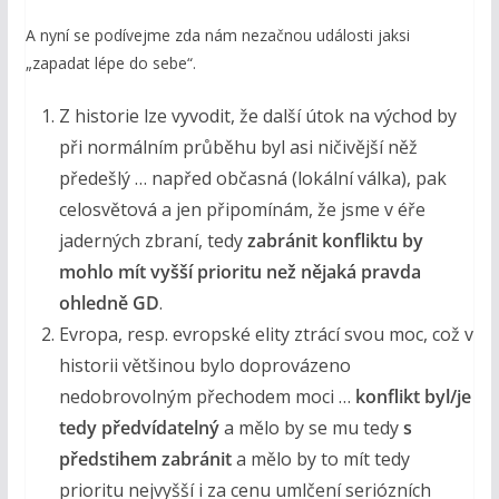
A nyní se podívejme zda nám nezačnou události jaksi
„zapadat lépe do sebe“.
Z historie lze vyvodit, že další útok na východ by
při normálním průběhu byl asi ničivější něž
předešlý … napřed občasná (lokální válka), pak
celosvětová a jen připomínám, že jsme v éře
jaderných zbraní, tedy
zabránit konfliktu by
mohlo mít vyšší prioritu než nějaká pravda
ohledně GD
.
Evropa, resp. evropské elity ztrácí svou moc, což v
historii většinou bylo doprovázeno
nedobrovolným přechodem moci …
konflikt byl/je
tedy předvídatelný
a mělo by se mu tedy
s
předstihem zabránit
a mělo by to mít tedy
prioritu nejvyšší i za cenu umlčení seriózních