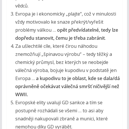
vědců.
Evropa je i ekonomicky „plajte“, což v minulosti
vždy motivovalo ke snaze překrýt/vyřešit
problémy válkou …
opět
předvídatelné, tedy lze
dopředu stanovit, čemu je třeba zabránit
.
Za ušlechtilé cíle, které čirou náhodou
znemožňují „špinavou výrobu“ – tedy těžký a
chemický průmysl, bez kterých se neobejde
válečná výroba, bojuje kupodivu v podstatě jen
Evropa …
a kupodivu to je oblast,
kde
se dala/
dá
oprávněně očekávat válečná smršť ničivější než
WWII.
Evropské elity uvalují GD sankce a tím se
postupně rozhádali se všemi … to asi aby
snadněji nakupovali zbraně a munici, které
nemohou díky GD vyrábět.