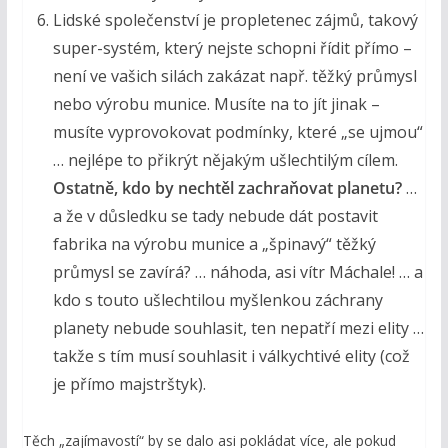
Lidské společenství je propletenec zájmů, takový
super-systém, který nejste schopni řídit přímo –
není ve vašich silách zakázat např. těžký průmysl
nebo výrobu munice. Musíte na to jít jinak –
musíte vyprovokovat podmínky, které „se ujmou“
… nejlépe to přikrýt nějakým ušlechtilým cílem.
Ostatně, kdo by nechtěl zachraňovat planetu?
…
a že v důsledku se tady nebude dát postavit
fabrika na výrobu munice a „špinavý“ těžký
průmysl se zavírá? … náhoda, asi vítr Máchale! … a
kdo s touto ušlechtilou myšlenkou záchrany
planety nebude souhlasit, ten nepatří mezi elity …
takže s tím musí souhlasit i válkychtivé elity (což
je přímo majstrštyk).
Těch „zajímavostí“ by se dalo asi pokládat více, ale pokud