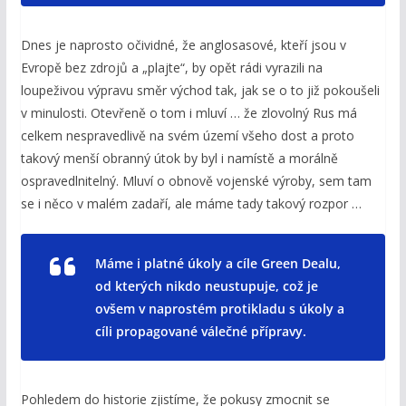
Dnes je naprosto očividné, že anglosasové, kteří jsou v
Evropě bez zdrojů a „plajte“, by opět rádi vyrazili na
loupeživou výpravu směr východ tak, jak se o to již pokoušeli
v minulosti. Otevřeně o tom i mluví … že zlovolný Rus má
celkem nespravedlivě na svém území všeho dost a proto
takový menší obranný útok by byl i namístě a morálně
ospravedlnitelný. Mluví o obnově vojenské výroby, sem tam
se i něco v malém zadaří, ale máme tady takový rozpor …
Máme i platné úkoly a cíle Green Dealu,
od kterých nikdo neustupuje, což je
ovšem v naprostém protikladu s úkoly a
cíli propagované válečné přípravy.
Pohledem do historie zjistíme, že pokusy zmocnit se