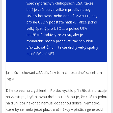
všechny prachy v dluhopisech USA, takže
buď je začnou ve velkém prodávat, aby
získaly hotovost nebo donutí USA/FED, aby
pro ně USD v podstatě natiskl. Takže jedno
velký špatný pro USD … a pokud USA
nepřiškrtí dodávky ze zálivu, aby je
monarchie mohly prodávat, tak nebudou
přibrzďovat Čínu … takže druhý velký špatný
a jiné řešení NĚT.
Jak píšu – chování USA dává i v tom chaosu dneška celkem
logiku.
Dále to vezmu zrychleně – Polsko vycítilo příležitost a pracuje
na vzestupu, byť takovou drobnou kaňkou je, že celé to jedou
na dluh, což nakonec nemusí dopadnou dobře. Německo,
které by se mělo ještě plazit a až někdy v příštích generacích