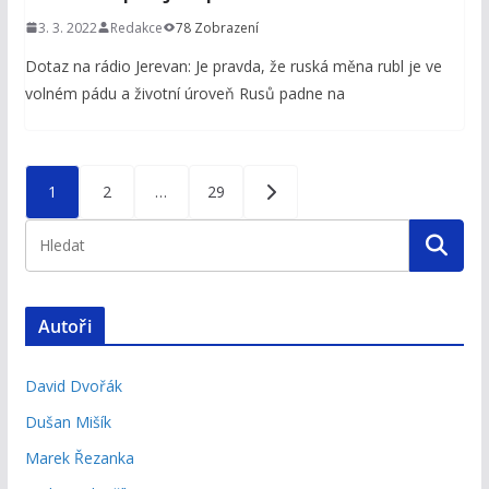
3. 3. 2022
Redakce
78 Zobrazení
Dotaz na rádio Jerevan: Je pravda, že ruská měna rubl je ve
volném pádu a životní úroveň Rusů padne na
Stránkování
1
2
…
29
příspěvků
Autoři
David Dvořák
Dušan Mišík
Marek Řezanka