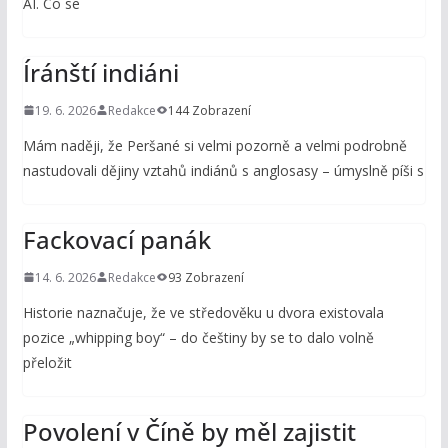
AI. Co se
Íránští indiáni
19. 6. 2026
Redakce
144 Zobrazení
Mám naději, že Peršané si velmi pozorně a velmi podrobně
nastudovali dějiny vztahů indiánů s anglosasy – úmyslně píši s
Fackovací panák
14. 6. 2026
Redakce
93 Zobrazení
Historie naznačuje, že ve středověku u dvora existovala
pozice „whipping boy“ – do češtiny by se to dalo volně
přeložit
Povolení v Číně by měl zajistit