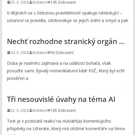
25. 6. 2026
Redakce
145 Zobrazení
V dějinách se s železnou pravidelností opakuje následující –
ustanoví se pravidla, zdokonaluje se jejich znění a smysl a pak
Nechť rozhodne stranický orgán …
24. 6. 2026
Redakce
50 Zobrazení
Doba je nadmíru zajímavá a na události bohatá, však
posuďte sami: Bývalý nomenklaturní kádr KSČ, který byl echt
prověřen a
Tři nesouvislé úvahy na téma AI
22. 6. 2026
Redakce
105 Zobrazení
Text je v podstatě reakcí na Hulvath(a) komentujícího
příspěvky na Litterate, který má obšírné komentáře na téma