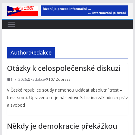
Přeskočit
na
obsah
Author:
Redakce
Otázky k celospolečenské diskuzi
1. 7. 2026
Redakce
107 Zobrazení
V České republice soudy nemohou ukládat absolutní trest –
trest smrti. Upraveno to je následovně: Listina základních práv
a svobod
Někdy je demokracie překážkou