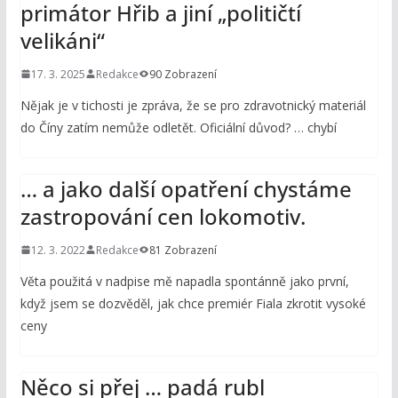
primátor Hřib a jiní „političtí
velikáni“
17. 3. 2025
Redakce
90 Zobrazení
Nějak je v tichosti je zpráva, že se pro zdravotnický materiál
do Číny zatím nemůže odletět. Oficiální důvod? … chybí
… a jako další opatření chystáme
zastropování cen lokomotiv.
12. 3. 2022
Redakce
81 Zobrazení
Věta použitá v nadpise mě napadla spontánně jako první,
když jsem se dozvěděl, jak chce premiér Fiala zkrotit vysoké
ceny
Něco si přej … padá rubl