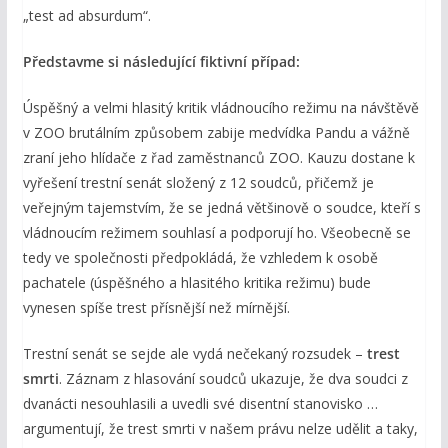
„test ad absurdum“.
Představme si následující fiktivní případ:
Úspěšný a velmi hlasitý kritik vládnoucího režimu na návštěvě
v ZOO brutálním způsobem zabije medvídka Pandu a vážně
zraní jeho hlídače z řad zaměstnanců ZOO. Kauzu dostane k
vyřešení trestní senát složený z 12 soudců, přičemž je
veřejným tajemstvím, že se jedná většinově o soudce, kteří s
vládnoucím režimem souhlasí a podporují ho. Všeobecně se
tedy ve společnosti předpokládá, že vzhledem k osobě
pachatele (úspěšného a hlasitého kritika režimu) bude
vynesen spíše trest přísnější než mírnější.
Trestní senát se sejde ale vydá nečekaný rozsudek –
trest
smrti
. Záznam z hlasování soudců ukazuje, že dva soudci z
dvanácti nesouhlasili a uvedli své disentní stanovisko …
argumentují, že trest smrti v našem právu nelze udělit a taky,