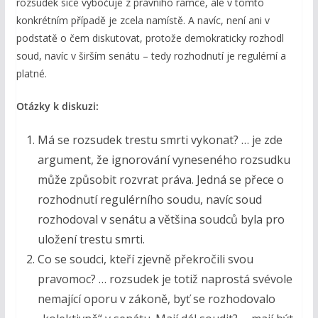
rozsudek sice vybočuje z právního rámce, ale v tomto
konkrétním případě je zcela namístě. A navíc, není ani v
podstatě o čem diskutovat, protože demokraticky rozhodl
soud, navíc v širším senátu – tedy rozhodnutí je regulérní a
platné.
Otázky k diskuzi:
Má se rozsudek trestu smrti vykonat? … je zde
argument, že ignorování vyneseného rozsudku
může způsobit rozvrat práva. Jedná se přece o
rozhodnutí regulérního soudu, navíc soud
rozhodoval v senátu a většina soudců byla pro
uložení trestu smrti.
Co se soudci, kteří zjevně překročili svou
pravomoc? … rozsudek je totiž naprostá svévole
nemající oporu v zákoně, byť se rozhodovalo