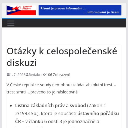
Přeskočit
na
obsah
Otázky k celospolečenské
diskuzi
1. 7. 2026
Redakce
106 Zobrazení
V České republice soudy nemohou ukládat absolutní trest –
trest smrti. Upraveno to je následovně:
Listina základních práv a svobod
(Zákon č.
2/1993 Sb.), která je součástí
ústavního pořádku
ČR –
v článku 6 odst. 3 je jednoznačně a