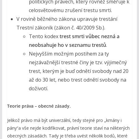
politických právech, který rovněž směřuje k
celosvětovému zrušení trestu smrti.
V rovině běžného zákona upravuje trestání
Trestní zákoník (zákon č. 40/2009 Sb.).
Tento kodex
trest smrti vůbec nezná a
neobsahuje ho v seznamu trestů
.
Nejvyšším možným postihem za ty
nejzávažnější trestné činy je tzv. výjimečný
trest, kterým je buď odnětí svobody nad 20
až do 30 let, nebo trest odnětí svobody na
doživotí.
Teorie práva – obecné zásady.
Jelikož právo má být univerzální, tedy stejné pro „kmány i
pány“a vše nejde kodifikovat, právní teorie staví na některých
obecných zásadách. Tady je třeba uvést několik bodů, které