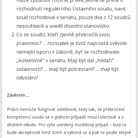
rozhodnutí regulérního Ústavního soudu, navíc
soud rozhodoval v senátu, pouze dva z 12 soudců
nesouhlasili a uvedli disentní stanovisko.
Co se soudci, kteří zjevně překročili svou
pravomoc? … rozsudek je totiž naprostá svévole
nemající oporu v zákoně, byť se rozhodovalo
„kolektivně“ v senátu. Mají být dál „hlídači“
ústavnosti? … mají být potrestaní? … mají být
odvoláni?
Závěrem …
Právo nemůže fungovat selektivně, tedy tak, že překročení
kompetencí soudu se v jednom případě musí tolerovat a v
druhém nikoliv. Pro výše uvedený modelový případ – buď se
bude akceptovat trest smrti a vykoná se a pak se podle stejné