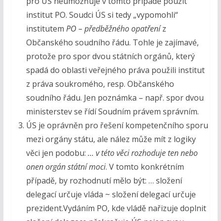
pro ÚS neumožňuje v tomto případě použít
institut PO. Soudci ÚS si tedy „vypomohli“
institutem
PO – předběžného opatření
z
Občanského soudního řádu. Tohle je zajímavé,
protože pro spor dvou státních orgánů, který
spadá do oblasti veřejného práva použili institut
z práva soukromého, resp. Občanského
soudního řádu. Jen poznámka – např. spor dvou
ministerstev se řídí Soudním právem správním.
ÚS je oprávněn pro řešení kompetenčního sporu
mezi orgány státu, ale nález může mít z logiky
věci jen podobu:
… v této věci rozhoduje ten
nebo
onen
orgán státní moci
. V tomto konkrétním
případě, by rozhodnutí mělo být: … složení
delegací určuje vláda ~ složení delegací určuje
prezident.Vydáním PO, kde vládě nařizuje doplnit