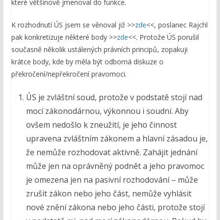
které většinově jmenoval do funkce.
K rozhodnutí ÚS jsem se věnoval již >>
zde
<<, poslanec Rajchl
pak konkretizuje některé body >>
zde
<<. Protože ÚS porušil
současně několik ustálených právních principů, zopakuji
krátce body, kde by měla být odborná diskuze o
překročení/nepřekročení pravomoci.
ÚS je zvláštní soud, protože v podstatě stojí nad
mocí zákonodárnou, výkonnou i soudní. Aby
ovšem nedošlo k zneužití, je jeho činnost
upravena zvláštním zákonem a hlavní zásadou je,
že nemůže rozhodovat aktivně. Zahájit jednání
může jen na oprávněný podnět a jeho pravomoc
je omezena jen na pasivní rozhodování – může
zrušit zákon nebo jeho část, nemůže vyhlásit
nové znění zákona nebo jeho části, protože stojí