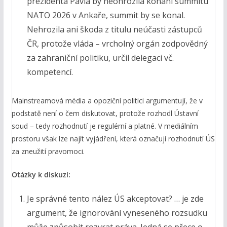
prezidenta Pavla by neohrozila konání summitu
NATO 2026 v Ankaře, summit by se konal.
Nehrozila ani škoda z titulu neúčasti zástupců
ČR, protože vláda – vrcholný orgán zodpovědný
za zahraniční politiku, určil delegaci vč.
kompetencí.
Mainstreamová média a opoziční politici argumentují, že v
podstatě není o čem diskutovat, protože rozhodl Ústavní
soud – tedy rozhodnutí je regulérní a platné. V mediálním
prostoru však lze najít vyjádření, která označují rozhodnutí ÚS
za zneužití pravomoci.
Otázky k diskuzi:
Je správné tento nález ÚS akceptovat? … je zde
argument, že ignorování vyneseného rozsudku
může způsobit rozvrat práva. Jedná se přece o