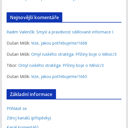
Nejnovější komentáře
Radim Valenčík
:
Smysl a pravdivost sdělované informace I.
Dušan Mišík
:
Vize, jakou potřebujeme/1668
Dušan Mišík
:
Omyl ruského stratéga: Příčiny boje o Měsíc/3
Tibor
:
Omyl ruského stratéga: Příčiny boje o Měsíc/3
Dušan Mišík
:
Vize, jakou potřebujeme/1665
Základní informace
Přihlásit se
Zdroj kanálů (příspěvky)
Kanál komentářů