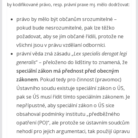
by kodifikované právo, resp. právní praxe mj. mělo dodržovat:
právo by mělo být občanům srozumitelné –
pokud bude nesrozumitelné, pak lze těžko
požadovat, aby se jím občané řídili, protože ne
všichni jsou v právu vzdělaní odborníci.
právní věda zná zásadu „
Lex specialis derogat legi
generali
s
“ – přeloženo do lidštiny to znamená, že
speciální zákon
má přednost před obecným
zákonem
. Pokud tedy pro činnost (pravomoc)
Ústavního soudu existuje speciální zákon o ÚS,
pak se ÚS musí řídit tímto speciálním zákonem. Je
nepřípustné, aby speciální zákon o ÚS sice
obsahoval podmínky institutu „předběžného
opatření (PO)“, ale protože se ústavním soudcům
nehodí pro jejich argumentaci, tak použijí úpravu