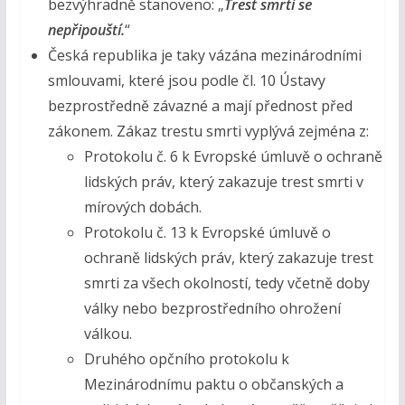
bezvýhradně stanoveno: „
Trest smrti se
nepřipouští.
“
Česká republika je taky vázána mezinárodními
smlouvami, které jsou podle čl. 10 Ústavy
bezprostředně závazné a mají přednost před
zákonem. Zákaz trestu smrti vyplývá zejména z:
Protokolu č. 6 k Evropské úmluvě o ochraně
lidských práv, který zakazuje trest smrti v
mírových dobách.
Protokolu č. 13 k Evropské úmluvě o
ochraně lidských práv, který zakazuje trest
smrti za všech okolností, tedy včetně doby
války nebo bezprostředního ohrožení
válkou.
Druhého opčního protokolu k
Mezinárodnímu paktu o občanských a