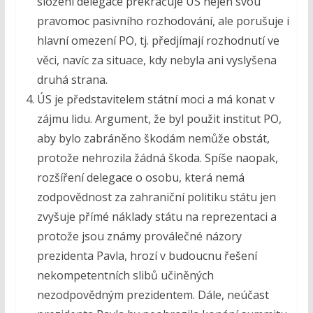
složení delegace překračuje ÚS nejen svou
pravomoc pasivního rozhodování, ale porušuje i
hlavní omezení PO, tj. předjímají rozhodnutí ve
věci, navíc za situace, kdy nebyla ani vyslyšena
druhá strana.
ÚS je představitelem státní moci a má konat v
zájmu lidu. Argument, že byl použit institut PO,
aby bylo zabráněno škodám nemůže obstát,
protože nehrozila žádná škoda. Spíše naopak,
rozšíření delegace o osobu, která nemá
zodpovědnost za zahraniční politiku státu jen
zvyšuje přímé náklady státu na reprezentaci a
protože jsou známy proválečné názory
prezidenta Pavla, hrozí v budoucnu řešení
nekompetentních slibů učiněných
nezodpovědným prezidentem. Dále, neúčast