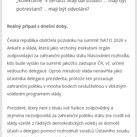
„kolektivně“ v senátu. Mají dál soudit? … mají být
potrestaní? … mají být odvoláni?
Reálný případ z dnešní doby.
Česká republika obdržela pozvánku na summit NATO 2026 v
Ankaře a vláda, která jako vrcholný exekutivní orgán
zodpovídající za zahraniční politiku státu hlasováním rozhodla,
kdo bude vyslán na summit jakožto zástupce ČR, vč. určení
vedoucího delegace. Oproti minulosti vláda nenavrhla jako
účastníka delegace prezidenta, protože ten prosazuje
zahraniční politiku v mnoha bodech neslučitelnou s vítězným
volebním programem vlády.
Prezident, který není z titulu své funkce zodpovědný a
zejména nezodpovídá za zahraniční politiku státu (na rozdíl od
vlády vzešlé z řádných demokratických voleb) se domohl
účasti v delegaci pomocí rozhodnutí soudců Ústavního soudu,