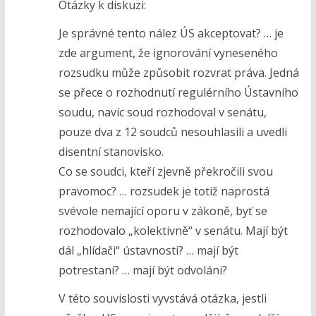
Otázky k diskuzi:
Je správné tento nález ÚS akceptovat? … je
zde argument, že ignorování vyneseného
rozsudku může způsobit rozvrat práva. Jedná
se přece o rozhodnutí regulérního Ústavního
soudu, navíc soud rozhodoval v senátu,
pouze dva z 12 soudců nesouhlasili a uvedli
disentní stanovisko.
Co se soudci, kteří zjevně překročili svou
pravomoc? … rozsudek je totiž naprostá
svévole nemající oporu v zákoně, byť se
rozhodovalo „kolektivně“ v senátu. Mají být
dál „hlídači“ ústavnosti? … mají být
potrestaní? … mají být odvoláni?
V této souvislosti vyvstává otázka, jestli