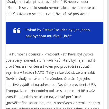
zásady musí akceptovat rozhodnutí ÚS nebo v obou
případech se verdikt soudu nemusí akceptovat, pak se ale
nabízí otázka co se soudci zneužívající své postavení.
Pokud by ústavní soudce byl jen jeden,
pak bychom mu říkali „král“
… a humorná douška
– Prezident Petr Pavel byl vysoce
postavený nomenklaturní kádr KSČ, který byl nejen řádně
prověřen, ale i cvičen a školen pro provádění sabotáží
zejména v řadách NATO. Taky se lze dočíst, že umí zabít
člověka „holýma rukama“ a všeobecně známé je jeho
neuctivé vyjádření na adresu současného prezidenta USA
Trumpa. Na mezinárodním poli se situace mezi RF a USA
vyostřuje a nikdo netuší co na, zajisté perfektně
„prověřeného soudruha“, mají v archívech v Kremlu. Za této
situace usilovat o přítomnost vyškoleného zabijáka o němž