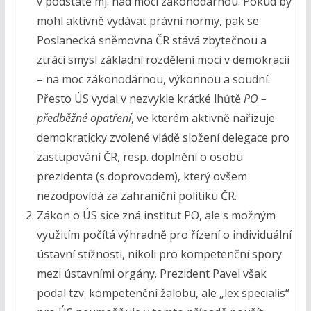
v podstatě mj. nad mocí zákonodárnou. Pokud by
mohl aktivně vydávat právní normy, pak se
Poslanecká sněmovna ČR stává zbytečnou a
ztrácí smysl základní rozdělení moci v demokracii
– na moc zákonodárnou, výkonnou a soudní.
Přesto ÚS vydal v nezvykle krátké lhůtě
PO –
předběžné opatření
, ve kterém aktivně nařizuje
demokraticky zvolené vládě složení delegace pro
zastupování ČR, resp. doplnění o osobu
prezidenta (s doprovodem), který ovšem
nezodpovídá za zahraniční politiku ČR.
Zákon o ÚS sice zná institut PO, ale s možným
využitím počítá výhradně pro řízení o individuální
ústavní stížnosti, nikoli pro kompetenční spory
mezi ústavními orgány. Prezident Pavel však
podal tzv. kompetenční žalobu, ale „lex specialis“