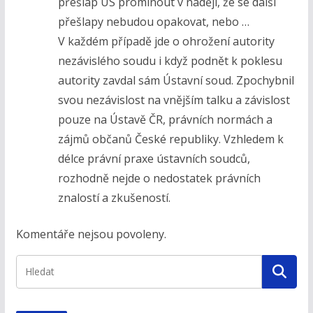
přešlap US prominout v nadějí, že se další
přešlapy nebudou opakovat, nebo …
V každém případě jde o ohrožení autority
nezávislého soudu i když podnět k poklesu
autority zavdal sám Ústavní soud. Zpochybnil
svou nezávislost na vnějším talku a závislost
pouze na Ústavě ČR, právních normách a
zájmů občanů České republiky. Vzhledem k
délce právní praxe ústavních soudců,
rozhodně nejde o nedostatek právních
znalostí a zkušeností.
Komentáře nejsou povoleny.