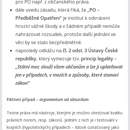
pro PO např. z občanského práva.
dále uvedu zásadu, která říká, že „
PO –
Předběžné Opatřen
í“ je institut k odvrácení
hrozící vážné škody a v žádném případě nemůže
nahrazovat rozsudek, protože další jednání ve
věci by se stalo bezpředmětné.
naposledy odkážu na
čl. 2 odst. 3 Ústavy České
republiky
, který vymezuje tzv.
princip legality –
„Státní moc slouží všem občanům a lze ji uplatňovat
jen v případech, v mezích a způsoby, které stanoví
zákon“
Fiktivní případ
–
argumentum ad absurdum
Teorie práva má nástroje, kterými je možno otestovat kvalitu
právních norem, resp. zákonů. Jedním z nich je i testování v
krajních (hypotetických) případech – lidově označovaný jako