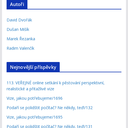
Autoři
David Dvořák
Dušan Mišík
Marek Řezanka
Radim Valenčík
Nejnovější příspěvky
113. VEŘEJNÉ online setkání k pěstování perspektivní,
realistické a přitažlivé vize
Vize, jakou potřebujeme/1696
Podaří se polidštit počítač? Ne někdy, teď!/132
Vize, jakou potřebujeme/1695
Podaří se polidštit počítač? Ne někdy, teď!/131