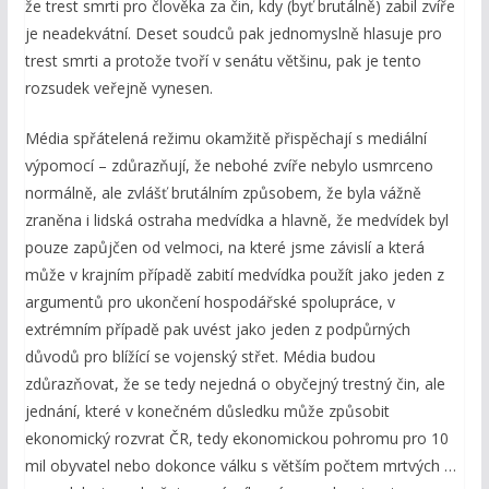
že trest smrti pro člověka za čin, kdy (byť brutálně) zabil zvíře
je neadekvátní. Deset soudců pak jednomyslně hlasuje pro
trest smrti a protože tvoří v senátu většinu, pak je tento
rozsudek veřejně vynesen.
Média spřátelená režimu okamžitě přispěchají s mediální
výpomocí – zdůrazňují, že nebohé zvíře nebylo usmrceno
normálně, ale zvlášť brutálním způsobem, že byla vážně
zraněna i lidská ostraha medvídka a hlavně, že medvídek byl
pouze zapůjčen od velmoci, na které jsme závislí a která
může v krajním případě zabití medvídka použít jako jeden z
argumentů pro ukončení hospodářské spolupráce, v
extrémním případě pak uvést jako jeden z podpůrných
důvodů pro blížící se vojenský střet. Média budou
zdůrazňovat, že se tedy nejedná o obyčejný trestný čin, ale
jednání, které v konečném důsledku může způsobit
ekonomický rozvrat ČR, tedy ekonomickou pohromu pro 10
mil obyvatel nebo dokonce válku s větším počtem mrtvých …