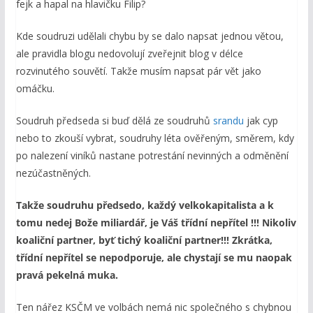
fejk a hapal na hlavičku Filip?
Kde soudruzi udělali chybu by se dalo napsat jednou větou,
ale pravidla blogu nedovolují zveřejnit blog v délce
rozvinutého souvětí. Takže musím napsat pár vět jako
omáčku.
Soudruh předseda si buď dělá ze soudruhů
srandu
jak cyp
nebo to zkouší vybrat, soudruhy léta ověřeným, směrem, kdy
po nalezení viníků nastane potrestání nevinných a odměnění
nezúčastněných.
Takže soudruhu předsedo, každý velkokapitalista a k
tomu nedej Bože miliardář, je Váš třídní nepřítel !!! Nikoliv
koaliční partner, byť tichý
koaliční partner
!!!
Zkrátka,
třídní nepřítel se nepodporuje, ale chystají se mu naopak
pravá pekelná muka.
Ten nářez KSČM ve volbách nemá nic společného s chybnou