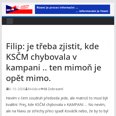
Přeskočit
na
obsah
Filip: je třeba zjistit, kde
KSČM chybovala v
kampani .. ten mimoň je
opět mimo.
6. 10. 2020
Redakce
68 Zobrazení
Nevím v čem soudruh předseda jede, ale matroš to musí být
kvalitní. Prej, kde KSČM chybovala v KAMPANI … No nevím,
ale na hlavu ze střechy přeci spadl Kováčik nebo, že by to byl