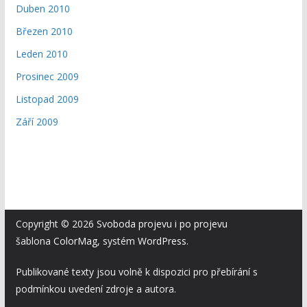
Duben 2010
Březen 2010
Leden 2010
Prosinec 2009
Listopad 2009
Září 2009
Copyright © 2026
Svoboda projevu i po projevu
šablona
ColorMag
, systém
WordPress
.
Publikované texty jsou volně k dispozici pro přebírání s
podmínkou uvedení zdroje a autora.