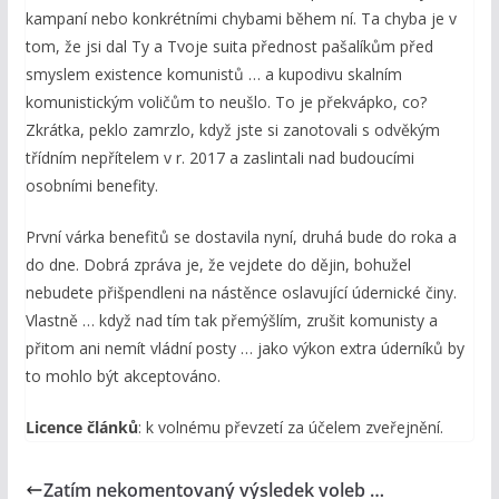
kampaní nebo konkrétními chybami během ní. Ta chyba je v
tom, že jsi dal Ty a Tvoje suita přednost pašalíkům před
smyslem existence komunistů … a kupodivu skalním
komunistickým voličům to neušlo. To je překvápko, co?
Zkrátka, peklo zamrzlo, když jste si zanotovali s odvěkým
třídním nepřítelem v r. 2017 a zaslintali nad budoucími
osobními benefity.
První várka benefitů se dostavila nyní, druhá bude do roka a
do dne. Dobrá zpráva je, že vejdete do dějin, bohužel
nebudete přišpendleni na nástěnce oslavující údernické činy.
Vlastně … když nad tím tak přemýšlím, zrušit komunisty a
přitom ani nemít vládní posty … jako výkon extra úderníků by
to mohlo být akceptováno.
Licence článků
: k volnému převzetí za účelem zveřejnění.
Zatím nekomentovaný výsledek voleb …