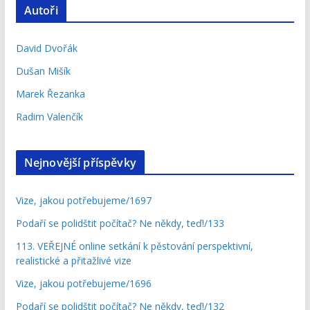
Autoři
David Dvořák
Dušan Mišík
Marek Řezanka
Radim Valenčík
Nejnovější příspěvky
Vize, jakou potřebujeme/1697
Podaří se polidštit počítač? Ne někdy, teď!/133
113. VEŘEJNÉ online setkání k pěstování perspektivní,
realistické a přitažlivé vize
Vize, jakou potřebujeme/1696
Podaří se polidštit počítač? Ne někdy, teď!/132