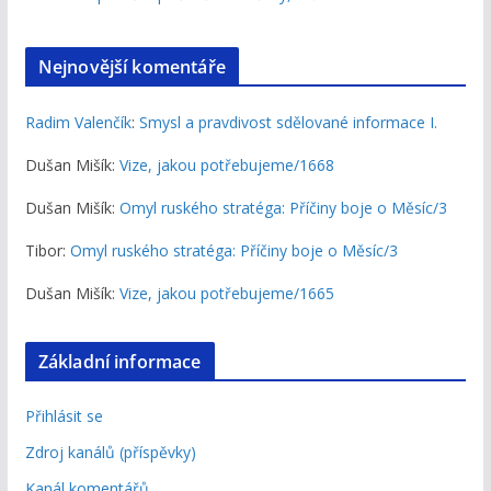
Nejnovější komentáře
Radim Valenčík
:
Smysl a pravdivost sdělované informace I.
Dušan Mišík
:
Vize, jakou potřebujeme/1668
Dušan Mišík
:
Omyl ruského stratéga: Příčiny boje o Měsíc/3
Tibor
:
Omyl ruského stratéga: Příčiny boje o Měsíc/3
Dušan Mišík
:
Vize, jakou potřebujeme/1665
Základní informace
Přihlásit se
Zdroj kanálů (příspěvky)
Kanál komentářů