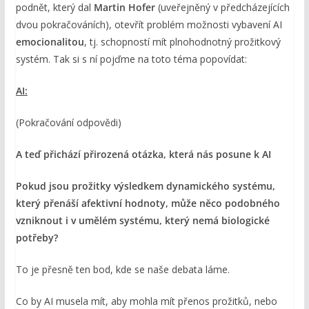
podnět, který dal
Martin Hofer
(uveřejněný v předcházejících
dvou pokračováních), otevřít problém možnosti vybavení AI
emocionalitou
, tj. schopností mít plnohodnotný prožitkový
systém. Tak si s ní pojďme na toto téma popovídat:
AI:
(Pokračování odpovědi)
A teď přichází přirozená otázka, která nás posune k AI
Pokud jsou prožitky výsledkem dynamického systému,
který přenáší afektivní hodnoty,
může něco podobného
vzniknout i v umělém systému, který nemá biologické
potřeby?
To je přesně ten bod, kde se naše debata láme.
Co by AI musela mít, aby mohla mít přenos prožitků, nebo