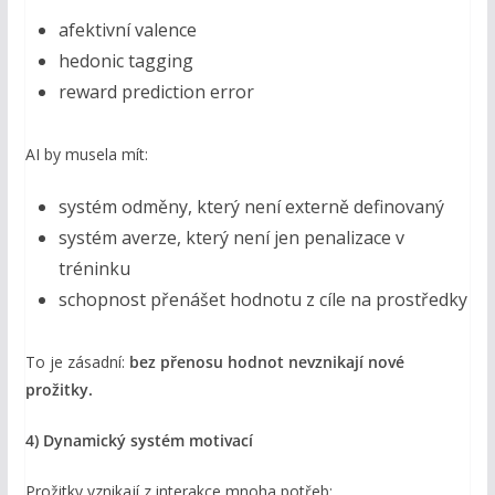
afektivní valence
hedonic tagging
reward prediction error
AI by musela mít:
systém odměny, který není externě definovaný
systém averze, který není jen penalizace v
tréninku
schopnost přenášet hodnotu z cíle na prostředky
To je zásadní:
bez přenosu hodnot nevznikají nové
prožitky.
4) Dynamický systém motivací
Prožitky vznikají z interakce mnoha potřeb: