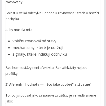
rovnováhy
.
Bolest = velká odchylka Pohoda = rovnováha Strach = hrozící
odchylka
AI by musela mít:
vnitřní rovnovážné stavy
mechanismy, které je udržují
signály, které indikují odchylku
Bez homeostázy není afektivita. Bez afektivity nejsou
prožitky.
3) Aferentní hodnoty — něco jako „dobré“ a „špatné“
To, co jsi popsal jako
přenesené prožitky
, je ve vědě známé
jako: