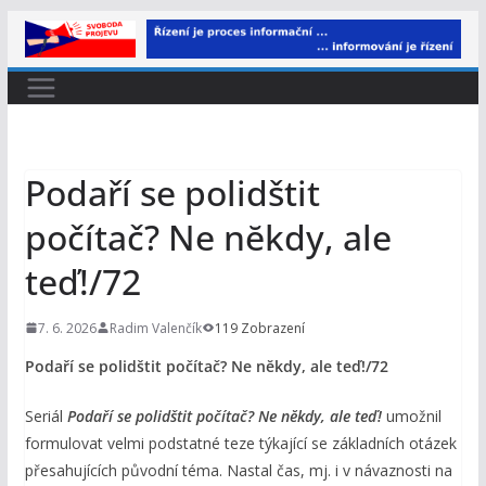
Přeskočit
na
obsah
Podaří se polidštit
počítač? Ne nĕkdy, ale
teď!/72
7. 6. 2026
Radim Valenčík
119 Zobrazení
Podaří se polidštit počítač? Ne nĕkdy, ale teď!/72
Seriál
Podaří se polidštit počítač? Ne nĕkdy, ale teď!
umožnil
formulovat velmi podstatné teze týkající se základních otázek
přesahujících původní téma. Nastal čas, mj. i v návaznosti na