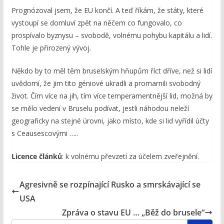
Prognózoval jsem, že EU končí. A teď říkám, že státy, které
vystoupí se domluví zpět na něčem co fungovalo, co
prospívalo byznysu – svobodě, volnému pohybu kapitálu a lidí.
Tohle je přirozený vývoj.
Někdo by to měl těm bruselským hňupům říct dříve, než si lidí
uvědomí, že jim tito géniové ukradli a promarnili svobodný
život. Čím více na jih, tím více temperamentnější lid, možná by
se mělo vedení v Bruselu podívat, jestli náhodou neleží
geograficky na stejné úrovni, jako místo, kde si lid vyřídil účty
s Ceausescovými …..
Licence článků
: k volnému převzetí za účelem zveřejnění.
Agresivně se rozpínající Rusko a smrskávající se
USA
Zpráva o stavu EU … „Běž do brusele“