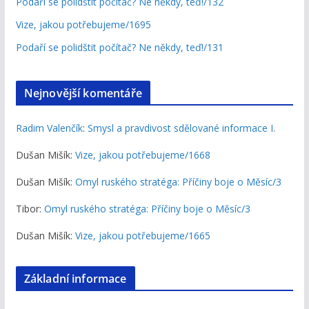
Podaří se polidštit počítač? Ne někdy, teď!/132
Vize, jakou potřebujeme/1695
Podaří se polidštit počítač? Ne někdy, teď!/131
Nejnovější komentáře
Radim Valenčík
:
Smysl a pravdivost sdělované informace I.
Dušan Mišík
:
Vize, jakou potřebujeme/1668
Dušan Mišík
:
Omyl ruského stratéga: Příčiny boje o Měsíc/3
Tibor
:
Omyl ruského stratéga: Příčiny boje o Měsíc/3
Dušan Mišík
:
Vize, jakou potřebujeme/1665
Základní informace