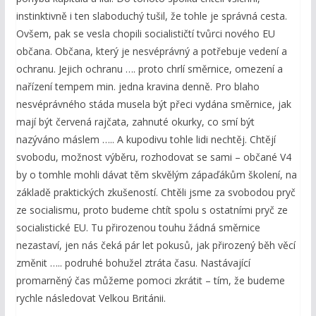
instinktivně i ten slaboduchý tušil, že tohle je správná cesta.
Ovšem, pak se vesla chopili socialističtí tvůrci nového EU
občana. Občana, který je nesvéprávný a potřebuje vedení a
ochranu. Jejich ochranu …. proto chrlí směrnice, omezení a
nařízení tempem min. jedna kravina denně. Pro blaho
nesvéprávného stáda musela být přeci vydána směrnice, jak
mají být červená rajčata, zahnuté okurky, co smí být
nazýváno máslem ….. A kupodivu tohle lidi nechtěj. Chtějí
svobodu, možnost výběru, rozhodovat se sami – občané V4
by o tomhle mohli dávat těm skvělým zápaďákům školení, na
základě praktických zkušeností. Chtěli jsme za svobodou pryč
ze socialismu, proto budeme chtít spolu s ostatními pryč ze
socialistické EU. Tu přirozenou touhu žádná směrnice
nezastaví, jen nás čeká pár let pokusů, jak přirozený běh věcí
změnit ….. podruhé bohužel ztráta času. Nastávající
promarněný čas můžeme pomoci zkrátit – tím, že budeme
rychle následovat Velkou Británii.