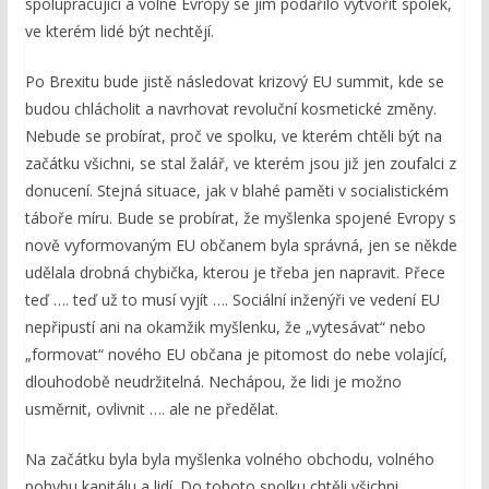
spolupracující a volné Evropy se jim podařilo vytvořit spolek,
ve kterém lidé být nechtějí.
Po Brexitu bude jistě následovat krizový EU summit, kde se
budou chlácholit a navrhovat revoluční kosmetické změny.
Nebude se probírat, proč ve spolku, ve kterém chtěli být na
začátku všichni, se stal žalář, ve kterém jsou již jen zoufalci z
donucení. Stejná situace, jak v blahé paměti v socialistickém
táboře míru. Bude se probírat, že myšlenka spojené Evropy s
nově vyformovaným EU občanem byla správná, jen se někde
udělala drobná chybička, kterou je třeba jen napravit. Přece
teď …. teď už to musí vyjít …. Sociální inženýři ve vedení EU
nepřipustí ani na okamžik myšlenku, že „vytesávat“ nebo
„formovat“ nového EU občana je pitomost do nebe volající,
dlouhodobě neudržitelná. Nechápou, že lidi je možno
usměrnit, ovlivnit …. ale ne předělat.
Na začátku byla byla myšlenka volného obchodu, volného
pohybu kapitálu a lidí. Do tohoto spolku chtěli všichni,