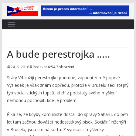
Přeskočit
na
obsah
A bude perestrojka …..
24. 6. 2016
Redakce
54 Zobrazení
Státy V4 zažijí perestrojku podruhé, západní země poprvé.
Výsledek je však znám dopředu, protože v Bruselu sedí stejný
typ socialistických tupců, kteří z podstaty svého myšlení
nemohou pochopit, kde je problém.
Říká se, že kdyby komunisté dostali do správy Saharu, do pěti
let tam začnou dovážet nedostatkový písek. Sociální inženýři
v Bruselu, jsou stejná sorta. Z vynikající myšlenky