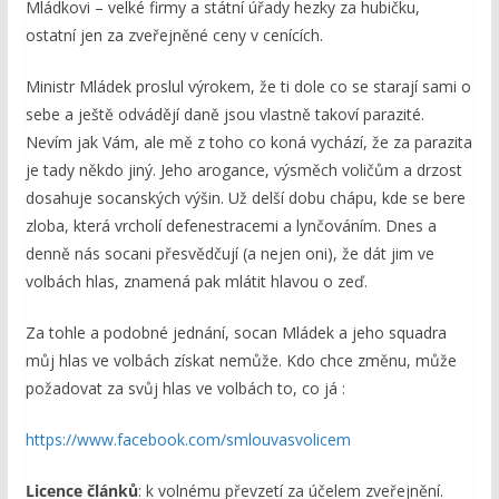
Mládkovi – velké firmy a státní úřady hezky za hubičku,
ostatní jen za zveřejněné ceny v cenících.
Ministr Mládek proslul výrokem, že ti dole co se starají sami o
sebe a ještě odvádějí daně jsou vlastně takoví parazité.
Nevím jak Vám, ale mě z toho co koná vychází, že za parazita
je tady někdo jiný. Jeho arogance, výsměch voličům a drzost
dosahuje socanských výšin. Už delší dobu chápu, kde se bere
zloba, která vrcholí defenestracemi a lynčováním. Dnes a
denně nás socani přesvědčují (a nejen oni), že dát jim ve
volbách hlas, znamená pak mlátit hlavou o zeď.
Za tohle a podobné jednání, socan Mládek a jeho squadra
můj hlas ve volbách získat nemůže. Kdo chce změnu, může
požadovat za svůj hlas ve volbách to, co já :
https://www.facebook.com/smlouvasvolicem
Licence článků
: k volnému převzetí za účelem zveřejnění.