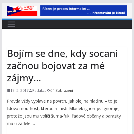
Přeskočit
na
obsah
Bojím se dne, kdy socani
začnou bojovat za mé
zájmy…
17. 2. 2017
Redakce
64 Zobrazení
Pravda vždy vyplave na povrch, jak olej na hladinu – to je
lidová moudrost, kterou ministr Mládek ignoruje. Ignoruje,
protože jsou mu voliči šuma-fuk, řadové občany a parazity
má u zadele …