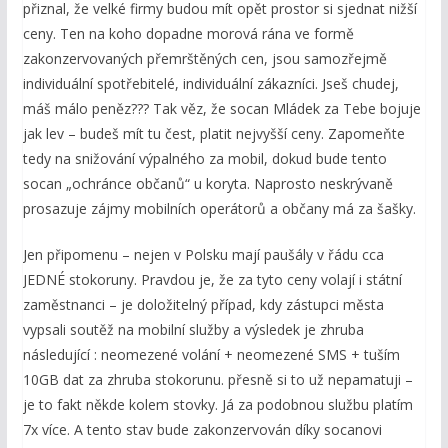
přiznal, že velké firmy budou mít opět prostor si sjednat nižší
ceny. Ten na koho dopadne morová rána ve formě
zakonzervovaných přemrštěných cen, jsou samozřejmě
individuální spotřebitelé, individuální zákazníci. Jseš chudej,
máš málo peněz??? Tak věz, že socan Mládek za Tebe bojuje
jak lev – budeš mít tu čest, platit nejvyšší ceny. Zapomeňte
tedy na snižování výpalného za mobil, dokud bude tento
socan „ochránce občanů“ u koryta. Naprosto neskrývaně
prosazuje zájmy mobilních operátorů a občany má za šašky.
Jen připomenu – nejen v Polsku mají paušály v řádu cca
JEDNÉ stokoruny. Pravdou je, že za tyto ceny volají i státní
zaměstnanci – je doložitelný případ, kdy zástupci města
vypsali soutěž na mobilní služby a výsledek je zhruba
následující : neomezené volání + neomezené SMS + tuším
10GB dat za zhruba stokorunu. přesně si to už nepamatuji –
je to fakt někde kolem stovky. Já za podobnou službu platím
7x více. A tento stav bude zakonzervován díky socanovi