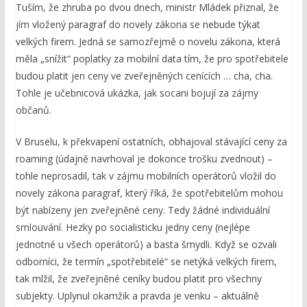
Tuším, že zhruba po dvou dnech, ministr Mládek přiznal, že
jím vložený paragraf do novely zákona se nebude týkat
velkých firem. Jedná se samozřejmě o novelu zákona, která
měla „snížit“ poplatky za mobilní data tím, že pro spotřebitele
budou platit jen ceny ve zveřejněných cenících … cha, cha.
Tohle je učebnicová ukázka, jak socani bojují za zájmy
občanů.
V Bruselu, k překvapení ostatních, obhajoval stávající ceny za
roaming (údajně navrhoval je dokonce trošku zvednout) –
tohle neprosadil, tak v zájmu mobilních operátorů vložil do
novely zákona paragraf, který říká, že spotřebitelům mohou
být nabízeny jen zveřejněné ceny. Tedy žádné individuální
smlouvání. Hezky po socialisticku jedny ceny (nejlépe
jednotné u všech operátorů) a basta šmydli. Když se ozvali
odborníci, že termín „spotřebitelé“ se netýká velkých firem,
tak mlžil, že zveřejněné ceníky budou platit pro všechny
subjekty. Uplynul okamžik a pravda je venku – aktuálně