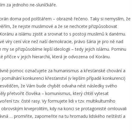
ím za jednoho ne-sluníčkáře.
 Korán doma pod polštářem – obrazně řečeno. Taky si nemyslím, že
 a věřím, že nejste muslimové a že se nechcete přizpůsobovat
Koránu a islámu zjistit a srovnat to s postoji muslimů k danému.
dy své víry cení více než naší demokracie, právo šária je pro ně nad
 my se přizpůsobíme lepší ideologii – tedy jejich islámu. Pominu
é příčce v jejich hierarchii, která je odvozena od Koránu.
právně pomoc označujete za humanismus a křesťanské chování a
dě pomáhání konkurenci křesťanství (v lepším případě konkurenci)
esvědčen, že Vám bude chybět odvaha nést následky svého
těly přetvořit člověka – komunismus, který chtěl vytesat
ření tzv. čisté rasy. Vy formujete lidi v tzv. multikulturního
ilo obrovským krveprolitím, kdy na konci se protagonisté omlouvali
rávná … promiňte, zapomeňte na tu hromadu lidského neštěstí a