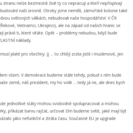
stranu nelze bezmezně živit ty co nepracují a kteří nepřispívají
k budování naší úrovně. Otroky jsme neměli, zámořské kolonie také
e dvou světových válkách, nebudovali naše hospodářství. V ČR
ekové, Vietnamci, Ukrajinci), ale na západ od našich hranic se
jí právě ti, které vítáte. Opět – problémy nebudou, když bude
VLASTNÍ náklady.
sí platit pro všechny. Jj … to chtějí zcela jistě i muslimové, jen
 lidem všem. V demokracii budeme stále tehdy, pokud s ním bude
naše země, náš prezident, my ho volili … tedy já ne, ale dnes bych
 kde jednotlivé státy mohou svobodně spolupracovat a mohou
y, přikázat barvu rajčat, určovat čím budeme svítit, jaké mají být
 ukázalo jako nefunkční a ztráta času. Současné EU je upgrade