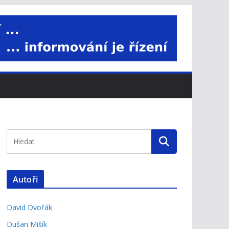
Autoři
David Dvořák
Dušan Mišík