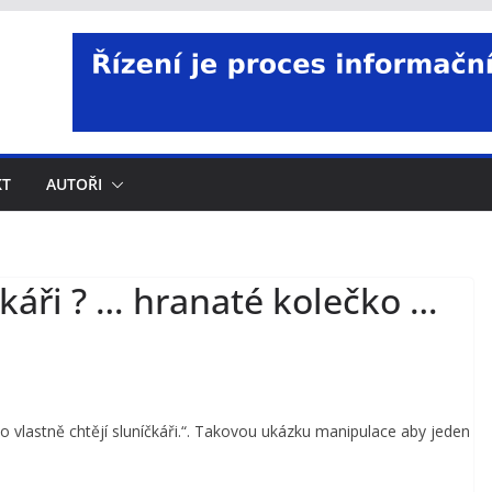
KT
AUTOŘI
čkáři ? … hranaté kolečko …
 vlastně chtějí sluníčkáři.“. Takovou ukázku manipulace aby jeden