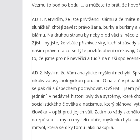
Vezmu to bod po bodu …. a můžete to brát, že hovoř
AD 1. Netvrdím, že jste přívrženci islámu a že máte
sluníčkáři chtějí zavést právo šária, burky a burkiny
islámu. Na druhou stranu by nebylo od věci si něco z 
Zjistili by jste, že vítáte příznivce víry, kteří si zása
naším právem a co se týče přizbůsobení očekávají, že
to, že jsme pro ně nevěřící a tudíž na nižší společensk
AD 2. Myslím, že Vám analytické myšlení nechybí. S
nikoliv za psychologickou poruchu. O naivitě v přípa
se pak dá s úspěchem pochybovat. OVŠEM – jsem př
jednání. V nedávné historii byly dva systémy, které ch
socialistického člověka a nacismus, který plánoval vytvo
člověka – opět proti jejich vůli. Zatím to vždy skonč
na způsob …. my to mysleli dobře, myšlenka byla sp
mrtvol, která se díky tomu jaksi nakupila.