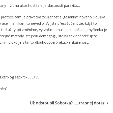
any – žít na úkor hostitele je vlastností parazita…
 protože tam je praktická zkušenost s „tesáním“ nového člověka.
ace … a nikam to nevedlo. Vy jste přesvědčeni, že, když to
. teď už ty lidi změníme, vytvoříme multi-kulti občana, myšlenka je
e stejné metody, stejnou demagogii, stejně tak nedodržujete
odním bloku je s tímto dlouhodobá praktická zkušenost.
nes.cz/blog.aspx?c=555175
nění.
Už odstoupil Sobotka? …. trapnej dotaz