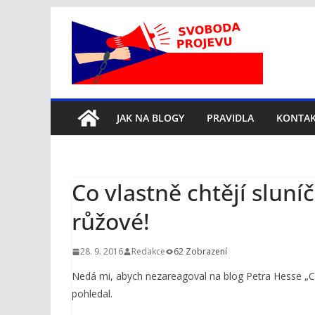
Přeskočit
na
obsah
JAK NA BLOGY
PRAVIDLA
KONTA
Co vlastně chtějí sluní
růžové!
28. 9. 2016
Redakce
62 Zobrazení
Nedá mi, abych nezareagoval na blog Petra Hesse „Co
pohledal.