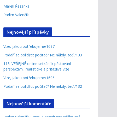
Marek Řezanka
Radim Valenčík
Nejnovější příspěvky
Vize, jakou potřebujeme/1697
Podaří se polidštit počítač? Ne někdy, teď!/133
113. VEŘEJNÉ online setkání k pěstování
perspektivní, realistické a přitažlivé vize
Vize, jakou potřebujeme/1696
Podaří se polidštit počítač? Ne někdy, teď!/132
Nejnovější komentáře
Radim Valenčík
:
Smysl a pravdivost sdělované