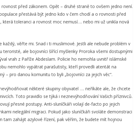
ro rovnost před zákonem. Opět – druhé straně to ovšem jedno není.
 populace přestává být jedno kdo v čem chodí a o rovnosti před
, která toleranci a rovnost moc nemusí…. nebo mi už unikla nová
každý, věřte mi. Snad i ti muslimové. Jestli ale nebude problém v
ou teroristé, ale bojovníci šířící myšlenky Proroka všemi dostupnými
ýval vrah z Paříže Abdeslam. Policie ho nemohla uvnitř islámské
bu nemohlo vypátrat parašutisty, kteří provedli atentát na
ý – pro danou komunitu to byli „bojovníci za jejich věc“.
znevýhodňovat některé skupiny obyvatel …. neříkáte ale, že chcete
znivcích. Toto pravidlo se týká i neznevýhodňování Vašich příznivců.
ují přesné postupy. Anti-sluníčkáři volají de-facto po jejich
ami nelegální migraci. Pokud jako sluníčkáři svoláte demonstraci
m tam zahájit azylové řízení, pak věřím, že budete mít hojnou