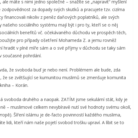
n, ale máte s nimi jedno společné – snažíte se „napravit“ myšlení
ete zodpovědnost za dopady svých skutků a pracujete tzv. cizíma
ty financovali nikoliv z peněz daňových poplatníků, ale svých
ašeho sociálního systému mají být i pro ty, kteří se o něj
át sociálních benefitů vč. očekávaného důchodu ve prospěch těch,
XY použijte pro případy ošetření Mohameda Z. a jemu rovněž
ní hradit v plné míře sám a o své příjmy v důchodu se taky sám
iv současné pohrdání.
avda, že svoboda buď je nebo není. Problémem ale bude, zda
uje, že se zvětšující se kumunitou muslimů se zmenšuje komunita
 kniha – Korán.
á svoboda druhého a naopak. ZATÍM jsme sekulární stát, kdy je
éně – muslimové celkem nevybíravě nutí své hodnoty svému okolí,
ropě). Šíření islámu je de-facto povinností každého muslima,
lidi, kteří nám naše pojetí svobod trošku upraví. A líbit se to