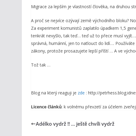
Migrace za lepším je vlastností člověka, na druhou str
A proč se nejvíce ozývají země východního bloku? No
Za experiment komunistů zaplatilo úpadkem 1,5 gener
tenkrát nevyšlo, tak teď… teď už to přece musí vyjít…
správná, humánní, jen to natlouct do lidí…. Používát
zákony, protože prosazujete lepší příští … A ve vých
Tož tak …
Blog na který reaguji je
zde
: http://petrhess.blog.id
Licence článků
: k volnému převzetí za účelem zveřej
Adélko vydrž !! … ještě chvíli vydrž