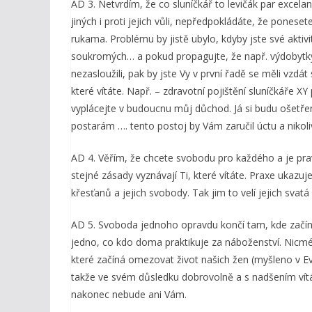
AD 3. Netvrdím, že co sluníčkář to levičák par excela
jiných i proti jejich vůli, nepředpokládáte, že pones
rukama. Problému by jistě ubylo, kdyby jste své aktivi
soukromých… a pokud propagujte, že např. výdobytky n
nezasloužili, pak by jste Vy v první řadě se měli vzd
které vítáte. Např. – zdravotní pojištění sluníčkáře 
vyplácejte v budoucnu můj důchod. Já si budu ošetře
postarám …. tento postoj by Vám zaručil úctu a nikol
AD 4. Věřím, že chcete svobodu pro každého a je pr
stejné zásady vyznávají Ti, které vítáte. Praxe ukaz
křesťanů a jejich svobody. Tak jim to velí jejich svatá
AD 5. Svoboda jednoho opravdu končí tam, kde začín
jedno, co kdo doma praktikuje za náboženství. Nicm
které začíná omezovat život našich žen (myšleno v Ev
takže ve svém důsledku dobrovolně a s nadšením vítáte 
nakonec nebude ani Vám.