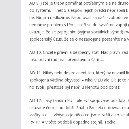
AD 9. Jistě je třeba pomáhat potřebným ale na druhou 
do systému … nebo alespoň jejich předci nepřispěli 
ne. Nic jim nedlužíme. Nebojovali za naši svobodu v
nemáme problém s těmi, kteří se do systému zapojí (Ř
ukazuje, že se zapojením (vyjma sociálních výhod) ma
společenský úzus, že se o nezapojené postaráte na 
AD 10. Chcete právní a bezpečný stát. Náš právní řád mu
jako právní řád mají představu o šárii ….
AD 11. Nikdy nebude prezident ten, který by nevadil
spokojena většina obyvatel – nikoliv EU ale ČR. Je to 
ho zvolil, přestože byl např. u klenotů pod obraz.
AD 12. Taky fandím EU – ale EU spojované odzdola,
ukázat v čem jsou dobří. Snaha Bruselu narovnat okurk
svíčky atd …. vždyť to je něco co jsme zažili a co se
RVHP. A v této podobě dopadne stejně. Tečka.