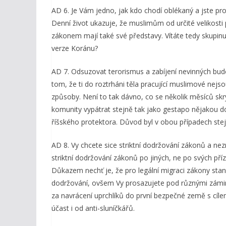
AD 6. Je Vám jedno, jak kdo chodí oblékaný a jste p
Denní život ukazuje, že muslimům od určité velikosti
zákonem mají také své představy. Vítáte tedy skupinu
verze Koránu?
AD 7. Odsuzovat terorismus a zabíjení nevinných bude 
tom, že ti do roztrháni těla pracující muslimové nejs
způsoby. Není to tak dávno, co se několik měsíců skr
komunity vypátrat stejně tak jako gestapo nějakou do
říšského protektora. Důvod byl v obou případech stejn
AD 8. Vy chcete sice striktní dodržování zákonů a ne
striktní dodržování zákonů po jiných, ne po svých pří
Důkazem nechť je, že pro legální migraci zákony stanov
dodržování, ovšem Vy prosazujete pod různými zámink
za navrácení uprchlíků do první bezpečné země s cíle
účast i od anti-sluníčkářů.