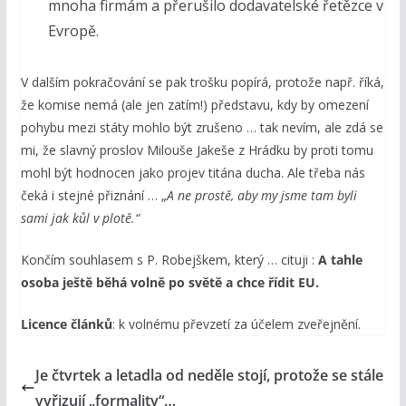
mnoha firmám a přerušilo dodavatelské řetězce v
Evropě.
V dalším pokračování se pak trošku popírá, protože např. říká,
že komise nemá (ale jen zatím!) představu, kdy by omezení
pohybu mezi státy mohlo být zrušeno … tak nevím, ale zdá se
mi, že slavný proslov Milouše Jakeše z Hrádku by proti tomu
mohl být hodnocen jako projev titána ducha. Ale třeba nás
čeká i stejné přiznání … „
A ne prostě, aby my jsme tam byli
sami jak kůl v
plotě.“
Končím souhlasem s P. Robejškem, který … cituji :
A tahle
osoba ještě běhá volně po světě a chce řídit EU.
Licence článků
: k volnému převzetí za účelem zveřejnění.
Je čtvrtek a letadla od neděle stojí, protože se stále
vyřizují „formality“…