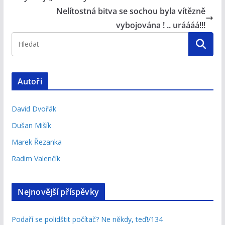
Nelítostná bitva se sochou byla vítězně
vybojována ! .. uráááá!!!
Autoři
David Dvořák
Dušan Mišík
Marek Řezanka
Radim Valenčík
Nejnovější příspěvky
Podaří se polidštit počítač? Ne někdy, teď!/134