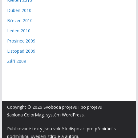
Květen 2010
Duben 2010
Březen 2010
Leden 2010
Prosinec 2009
Listopad 2009
Září 2009
Copyright © 2026
Svoboda projevu i po projevu
šablona
ColorMag
, systém
WordPress
.
Publikované texty jsou volně k dispozici pro přebírání s
podmínkou uvedení zdroje a autora.