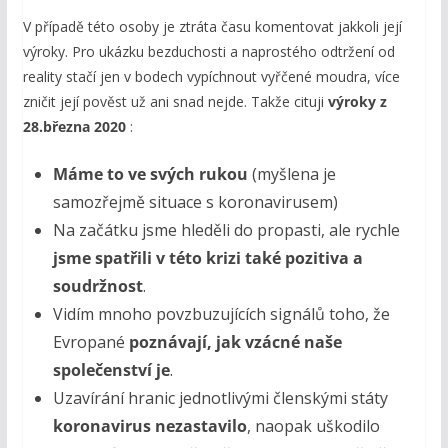
V případě této osoby je ztráta času komentovat jakkoli její
výroky. Pro ukázku bezduchosti a naprostého odtržení od
reality stačí jen v bodech vypíchnout vyřčené moudra, více
zničit její pověst už ani snad nejde. Takže cituji
výroky z
28.března 2020
:
Máme to ve svých rukou
(myšlena je
samozřejmě situace s koronavirusem)
Na začátku jsme hleděli do propasti, ale rychle
jsme spatřili v této krizi také pozitiva a
soudržnost
.
Vidím mnoho povzbuzujících signálů toho, že
Evropané
poznávají, jak vzácné naše
společenství je
.
Uzavírání hranic jednotlivými členskými státy
koronavirus nezastavilo
, naopak uškodilo