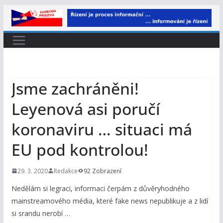
Přeskočit
na
obsah
Jsme zachráněni!
Leyenová asi poručí
koronaviru … situaci má
EU pod kontrolou!
29. 3. 2020
Redakce
92 Zobrazení
Nedělám si legraci, informaci čerpám z důvěryhodného
mainstreamového média, které fake news nepublikuje a z lidí
si srandu nerobí …