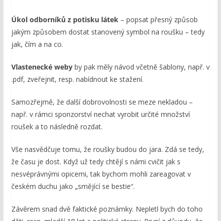
Úkol odborníků z potisku látek
– popsat přesný způsob
jakým způsobem dostat stanovený symbol na roušku – tedy
jak, čím a na co.
Vlastenecké weby
by pak měly návod včetně šablony, např. v
.pdf, zveřejnit, resp. nabídnout ke stažení.
Samozřejmě, že další dobrovolnosti se meze nekladou –
např. v rámci sponzorství nechat vyrobit určité množství
roušek a to následně rozdat.
Vše nasvědčuje tomu, že roušky budou do jara. Zdá se tedy,
že času je dost. Když už tedy chtějí s námi cvičit jak s
nesvéprávnými opicemi, tak bychom mohli zareagovat v
českém duchu jako „smějící se bestie“.
Závěrem snad dvě faktické poznámky. Nepletl bych do toho