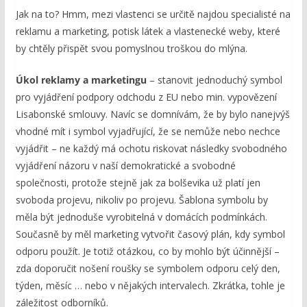
Jak na to? Hmm, mezi vlastenci se určitě najdou specialisté na
reklamu a marketing, potisk látek a vlastenecké weby, které
by chtěly přispět svou pomyslnou troškou do mlýna.
Úkol reklamy a marketingu
– stanovit jednoduchý symbol
pro vyjádření podpory odchodu z EU nebo min. vypovězení
Lisabonské smlouvy. Navíc se domnívám, že by bylo nanejvýš
vhodné mít i symbol vyjadřující, že se nemůže nebo nechce
vyjádřit – ne každý má ochotu riskovat následky svobodného
vyjádření názoru v naší demokratické a svobodné
společnosti, protože stejně jak za bolševika už platí jen
svoboda projevu, nikoliv po projevu. Šablona symbolu by
měla být jednoduše vyrobitelná v domácích podmínkách.
Současně by měl marketing vytvořit časový plán, kdy symbol
odporu použít. Je totiž otázkou, co by mohlo být účinnější –
zda doporučit nošení roušky se symbolem odporu celý den,
týden, měsíc … nebo v nějakých intervalech. Zkrátka, tohle je
záležitost odborníků.