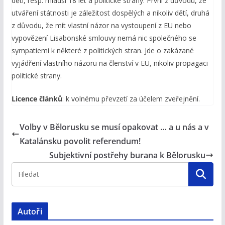
děti, resp. mladší 18 let a politické strany. První z důvodu, že
utváření státnosti je záležitost dospělých a nikoliv dětí, druhá
z důvodu, že mít vlastní názor na vystoupení z EU nebo
vypovězení Lisabonské smlouvy nemá nic společného se
sympatiemi k některé z politických stran. Jde o zakázané
vyjádření vlastního názoru na členství v EU, nikoliv propagaci
politické strany.
Licence článků
: k volnému převzetí za účelem zveřejnění.
Volby v Bělorusku se musí opakovat … a u nás a v
Katalánsku povolit referendum!
Subjektivní postřehy burana k Bělorusku
Autoři