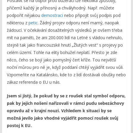
Postavit se na odpor proti buzeraci lze několika způsoby,
přičemž každý je přínosný a chvályhodný. Např. můžete
podpořit nějakou
demostraci
nebo připojit svůj podpis pod
některou z
petic
. Žádný projev odporu není marný, naopak
žádoucí. V očekávání dosažitelných výsledků je ovšem třeba
mít na paměti, že ani 200.000 lidí na Letné s vládou nehnulo,
stejně tak jako francouzské hnutí „Žlutých vest“ s projevy po
celém území. Tohle na elity bohužel neplatí. Přesto je zde
něco, čeho se bojí jako pomyslný čert kříže. Tou největší
noční můrou pro ně je, když poddaní chtějí vyjádřit svou vůli.
Vzpomeňte na Katalánsko, kde to z lidí dostávali obušky nebo
zákaz referenda o EU u nás.
Jsem si jistý, že pokud by se z roušek stal symbol odporu,
pak by jejich nošení nařizovali v rámci pudu sebezáchovy
opravdu až v krajní nouzi. Vzhledem k situaci by se
možná jevilo jako vhodné vyjádřit pomocí roušek svůj
postoj k EU.