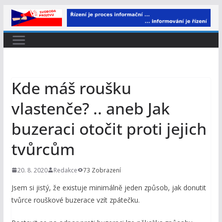
Přeskočit
na
obsah
Kde máš roušku
vlastenče? .. aneb Jak
buzeraci otočit proti jejich
tvůrcům
20. 8. 2020
Redakce
73 Zobrazení
Jsem si jistý, že existuje minimálně jeden způsob, jak donutit
tvůrce rouškové buzerace vzít zpátečku.