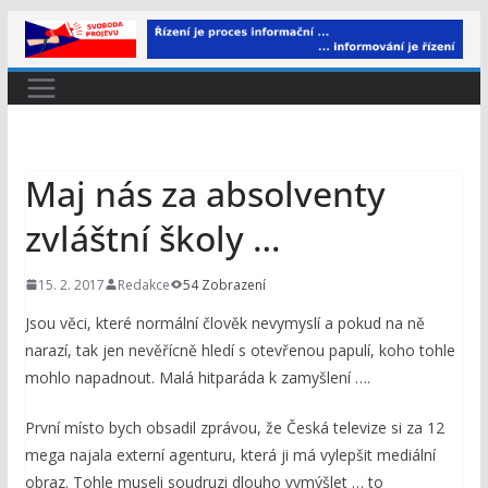
Přeskočit
na
obsah
Maj nás za absolventy
zvláštní školy …
15. 2. 2017
Redakce
54 Zobrazení
Jsou věci, které normální člověk nevymyslí a pokud na ně
narazí, tak jen nevěřícně hledí s otevřenou papulí, koho tohle
mohlo napadnout. Malá hitparáda k zamyšlení ….
První místo bych obsadil zprávou, že Česká televize si za 12
mega najala externí agenturu, která ji má vylepšit mediální
obraz. Tohle museli soudruzi dlouho vymýšlet … to