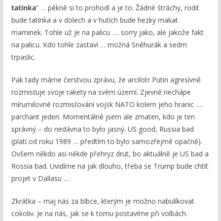
tatínka
“ … pěkně si to prohodí a je to. Žádné štráchy, rodit
bude tatínka a v dolech a v hutích bude hezky makat
maminek. Tohle už je na palicu …. sorry jako, ale jakože fakt
na palicu. Kdo tohle zastaví … možná Sněhurák a sedm
trpaslic.
Pak tady máme čerstvou zprávu, že arcilotr Putin agresívně
rozmisťuje svoje rakety na svém území. Zjevně nechápe
mírumilovné rozmisťování vojsk NATO kolem jeho hranic ….
parchant jeden. Momentálně jsem ale zmaten, kdo je ten
správný – do nedávna to bylo jasný. US good, Russia bad
(platí od roku 1989 … předtím to bylo samozřejmě opačně).
Ovšem někdo asi někde přehryz drut, bo aktuálně je US bad a
Rossia bad. Uvidíme na jak dlouho, třeba se Trump bude chtít
projet v Dallasu …
Zkrátka – maj nás za blbce, kterým je možno nabulíkovat
cokoliv. Je na nás, jak se k tomu postavíme při volbách.