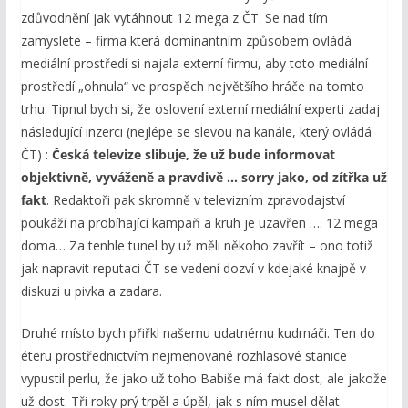
zdůvodnění jak vytáhnout 12 mega z ČT. Se nad tím
zamyslete – firma která dominantním způsobem ovládá
mediální prostředí si najala externí firmu, aby toto mediální
prostředí „ohnula“ ve prospěch největšího hráče na tomto
trhu. Tipnul bych si, že oslovení externí mediální experti zadaj
následující inzerci (nejlépe se slevou na kanále, který ovládá
ČT) :
Česká televize slibuje, že už bude informovat
objektivně, vyváženě a pravdivě … sorry jako, od zítřka už
fakt
. Redaktoři pak skromně v televizním zpravodajství
poukáží na probíhající kampaň a kruh je uzavřen …. 12 mega
doma… Za tenhle tunel by už měli někoho zavřít – ono totiž
jak napravit reputaci ČT se vedení dozví v kdejaké knajpě v
diskuzi u pivka a zadara.
Druhé místo bych přiřkl našemu udatnému kudrnáči. Ten do
éteru prostřednictvím nejmenované rozhlasové stanice
vypustil perlu, že jako už toho Babiše má fakt dost, ale jakože
už dost. Tři roky prý trpěl a úpěl, jak s ním musel dělat