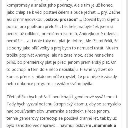
kompromisy a snášet jeho podrazy. Ale s tím je už konec,
jako chlap se k věci postaví čelem a bude jednat … prý. Začne
asi cimrmanovskou „
ostrou prosbou
“ … Dovolil bych si jeho
postoj pro publikum přeložit : tak hele, na byteček jsem si
peníze už odklonil, premiérem jsem já, Andrejko mě odvolat
nemůže … a ti dole taky ne, plat je dobrej. Ale fčil mi řekli, že
se sorry jako blíží volby a prej bych to nemusel ustát. Musím
trošku poplivat Andreje, ale ne zase moc, ať se nenakrkne
příliš, bo premiérský plat je přeci jenom premiérský plat. On
to pochopí a těm dole něco nabulíkuju. Hlavně vydržet do
konce, přece si nikdo nemůže myslet, že pro nějaké zásady
nebo dokonce program se vzdám svého bydla.
Třetí příčku bych přiřadil neutichající genderové vyváženosti.
Tady bych vyzval neženu Stropnický k tomu, aby se zamyslelo
nad používáním slov „maminka a tatínek“. Přece jenom,
tenhle genderový stereotyp se používá drahně let, tak by už
bylo záhodno věc napravit – navrhuji oslovení „
maminek a