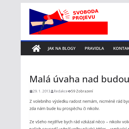
Přeskočit
na
obsah
JAK NA BLOGY
PRAVIDLA
KONTA
Malá úvaha nad budou
29. 1. 2013
Redakce
59 Zobrazení
Z volebního výsledku radost nemám, nicméně rád bych
zda nám bude ku prospěchu či nikoliv.
Ze všeho nejdříve bych rád vzkázal něco – nikoliv vo
našich sousedů vyhrál volby nějaký Hitler – vynikající r