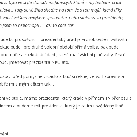
louva byla ve stylu dohody mafiánských klanů – my budeme krást
ovat. Taky se většina shodne na tom, že s tou mafií, která díky
ak volící většina nevybere spoluautora této smlouvy za prezidenta,
 jsem to nepochopil …. asi to chce čas.
e ku prospěchu – prezidentský úřad je vrchol, ovšem zvítězit i
 pokud bude i pro druhé volební období přímá volba, pak bude
u mafie a rozkrádání daní , které mají všichni plné zuby. První
í soud, jmenovat prezidenta NKÚ atd.
postaví před pomyslné zrcadlo a buď si řekne, že volil správně a
 dobře mi a mým dětem tak…“
ani ve stoje, máme prezidenta, který krade v přímém TV přenosu a
čincem a budeme mít prezidenta, který je zatím usvědčený lhář.
nění.