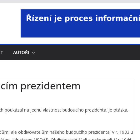
KT
AUTOŘI
cím prezidentem
 poukázal na jednu vlastnost budoucího prezidenta. Je otázka,
ličům, ale obdivovatelům našeho budoucího prezidenta. V r. 1933 u
étor , lídr strany NSDAP. Obdivovatelé šíleli a oslavovali. V r. 1946