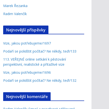
Marek Řezanka
Radim Valenčík
Nejnovější příspěvky
Vize, jakou potřebujeme/1697
Podaří se polidštit počítač? Ne někdy, teď!/133
113. VEŘEJNÉ online setkání k pěstování
perspektivní, realistické a přitažlivé vize
Vize, jakou potřebujeme/1696
Podaří se polidštit počítač? Ne někdy, teď!/132
Nejnovější komentáře
Radim Valenčík
:
Smysl a pravdivost sdělované