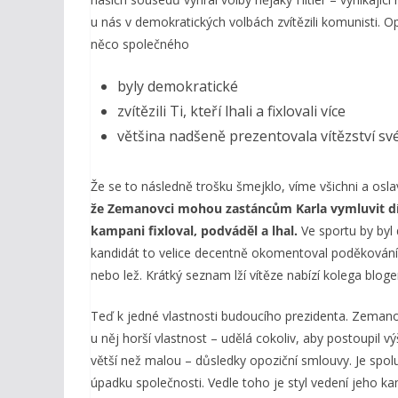
u nás v demokratických volbách zvítězili komunisti. O
něco společného
byly demokratické
zvítězili Ti, kteří lhali a fixlovali více
většina nadšeně prezentovala vítězství sv
Že se to následně trošku šmejklo, víme všichni a osl
že Zemanovci mohou zastáncům Karla vymluvit díru 
kampani fixloval, podváděl a lhal.
Ve sportu by byl 
kandidát to velice decentně okomentoval poděkován
nebo lež. Krátký seznam lží vítěze nabízí kolega blog
Teď k jedné vlastnosti budoucího prezidenta. Zemanov
u něj horší vlastnost – udělá cokoliv, aby postoupil 
větší než malou – důsledky opoziční smlouvy. Je spo
úpadku společnosti. Vedle toho je styl vedení jeho 