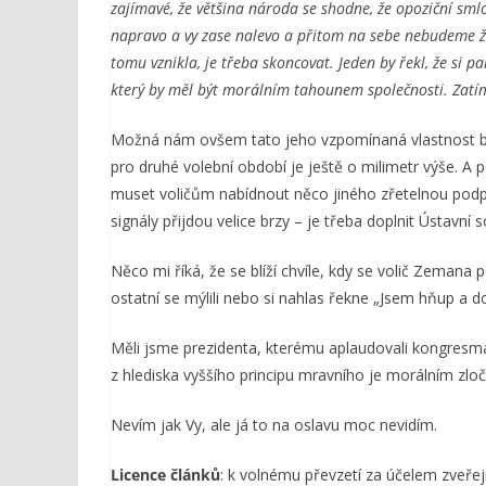
zajímavé, že většina národa se shodne, že opoziční sm
napravo a vy zase nalevo a přitom na sebe nebudeme žal
tomu vznikla, je třeba skoncovat. Jeden by řekl, že si p
který by měl být morálním tahounem společnosti. Zatím
Možná nám ovšem tato jeho vzpomínaná vlastnost bud
pro druhé volební období je ještě o milimetr výše. A
muset voličům nabídnout něco jiného zřetelnou podpor
signály přijdou velice brzy – je třeba doplnit Ústavn
Něco mi říká, že se blíží chvíle, kdy se volič Zemana 
ostatní se mýlili nebo si nahlas řekne „Jsem hňup a
Měli jsme prezidenta, kterému aplaudovali kongresm
z hlediska vyššího principu mravního je morálním zlo
Nevím jak Vy, ale já to na oslavu moc nevidím.
Licence článků
: k volnému převzetí za účelem zveřej