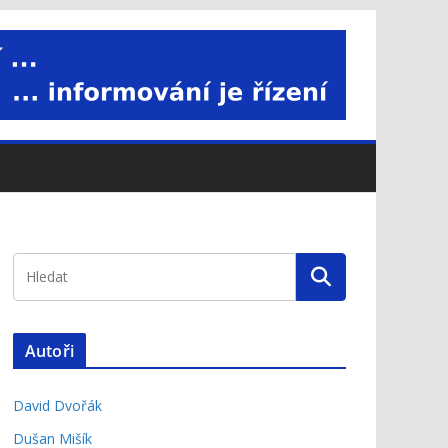
Autoři
David Dvořák
Dušan Mišík