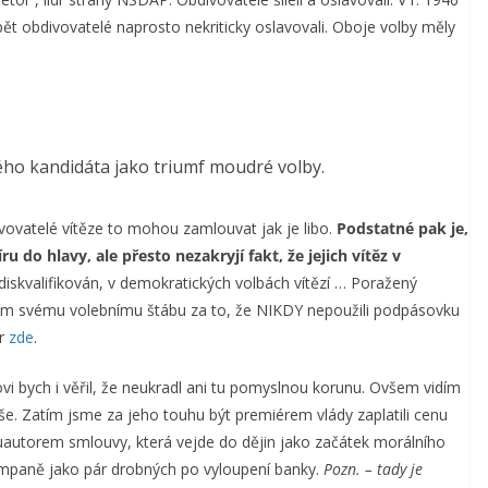
pět obdivovatelé naprosto nekriticky oslavovali. Oboje volby měly
ého kandidáta jako triumf moudré volby.
avovatelé vítěze to mohou zamlouvat jak je libo.
Podstatné pak je,
do hlavy, ale přesto nezakryjí fakt, že jejich vítěz v
diskvalifikován, v demokratických volbách vítězí … Poražený
ím svému volebnímu štábu za to, že NIKDY nepoužili podpásovku
er
zde
.
i bych i věřil, že neukradl ani tu pomyslnou korunu. Ovšem vidím
výše. Zatím jsme za jeho touhu být premiérem vlády zaplatili cenu
luautorem smlouvy, která vejde do dějin jako začátek morálního
kampaně jako pár drobných po vyloupení banky.
Pozn. – tady je