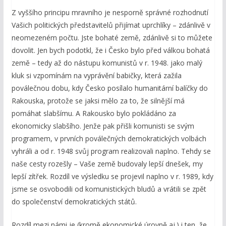
Z vyššího principu mravního je nesporně správné rozhodnutí
Vašich politických představitelů přijímat uprchlíky – zdánlivě v
neomezeném počtu. Jste bohaté země, zdánlivě si to můžete
dovolit. Jen bych podotkl, že i Česko bylo před válkou bohatá
země – tedy až do nástupu komunistů v r. 1948. jako malý
kluk si vzpomínám na vyprávění babičky, která zažila
poválečnou dobu, kdy Česko posílalo humanitární balíčky do
Rakouska, protože se jaksi mělo za to, že silnější má
pomáhat slabšímu. A Rakousko bylo pokládáno za
ekonomicky slabšího. Jenže pak přišli komunisti se svým
programem, v prvních poválečných demokratických volbách
vyhráli a od r. 1948 svůj program realizovali naplno. Tehdy se
naše cesty rozešly – Vaše země budovaly lepší dnešek, my
lepší zítřek. Rozdíl ve výsledku se projevil naplno v r. 1989, kdy
jsme se osvobodili od komunistických bludů a vrátili se zpět
do společenství demokratických států.
Rozdíl mezi námi je (kromě ekonomické úrovně aj.) i ten, že