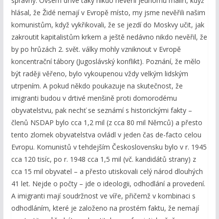
správný. Ovšem dříve taky nikdo nevěřil jednomu malíři, když
hlásal, že Židé nemají v Evropě místo, my jsme nevěřili našim
komunistům, když vykřikovali, že se jezdí do Moskvy učit, jak
zakroutit kapitalistům krkem a ještě nedávno nikdo nevěřil, že
by po hrůzách 2. svět. války mohly vzniknout v Evropě
koncentrační tábory (Jugoslávský konflikt). Poznání, že mělo
být raději věřeno, bylo vykoupenou vždy velkým lidským
utrpením. A pokud někdo poukazuje na skutečnost, že
imigranti budou v drtivé menšině proti domorodému
obyvatelstvu, pak nechť se seznámí s historickými fakty –
členů NSDAP bylo cca 1,2 mil (z cca 80 mil Němců) a přesto
tento zlomek obyvatelstva ovládl v jeden čas de-facto celou
Evropu. Komunistů v tehdejším Československu bylo v r. 1945
cca 120 tisíc, po r. 1948 cca 1,5 mil (vč. kandidátů strany) z
cca 15 mil obyvatel – a přesto utiskovali celý národ dlouhých
41 let. Nejde o počty – jde o ideologii, odhodlání a provedení.
A imigranti mají soudržnost ve víře, přičemž v kombinaci s
odhodláním, které je založeno na prostém faktu, že nemají