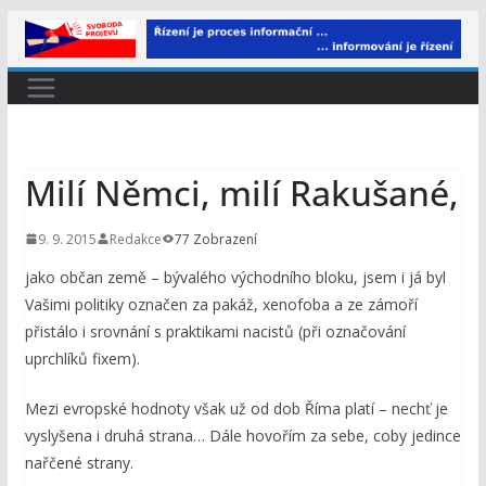
Přeskočit
na
obsah
Milí Němci, milí Rakušané,
9. 9. 2015
Redakce
77 Zobrazení
jako občan země – bývalého východního bloku, jsem i já byl
Vašimi politiky označen za pakáž, xenofoba a ze zámoří
přistálo i srovnání s praktikami nacistů (při označování
uprchlíků fixem).
Mezi evropské hodnoty však už od dob Říma platí – nechť je
vyslyšena i druhá strana… Dále hovořím za sebe, coby jedince
nařčené strany.