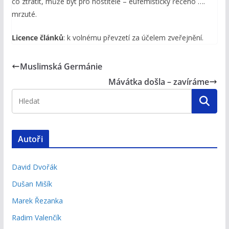
co ztratit, může být pro hostitele – eufemisticky řečeno ….
mrzuté.
Licence článků
: k volnému převzetí za účelem zveřejnění.
Muslimská Germánie
Mávátka došla – zavíráme
Autoři
David Dvořák
Dušan Mišík
Marek Řezanka
Radim Valenčík