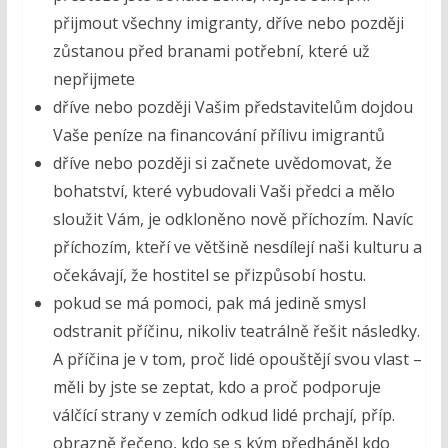
přijmout všechny imigranty, dříve nebo později
zůstanou před branami potřební, které už
nepřijmete
dříve nebo později Vašim představitelům dojdou
Vaše peníze na financování přílivu imigrantů
dříve nebo později si začnete uvědomovat, že
bohatství, které vybudovali Vaši předci a mělo
sloužit Vám, je odkloněno nově příchozím. Navíc
příchozím, kteří ve většině nesdílejí naši kulturu a
očekávají, že hostitel se přizpůsobí hostu.
pokud se má pomoci, pak má jedině smysl
odstranit příčinu, nikoliv teatrálně řešit následky.
A příčina je v tom, proč lidé opouštějí svou vlast –
měli by jste se zeptat, kdo a proč podporuje
válčící strany v zemích odkud lidé prchají, příp.
obrazně řečeno, kdo se s kým předháněl kdo