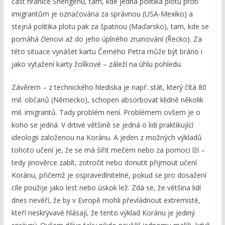
část hranice Shengenu, tam, kde jedna politika plotu proti
imigrantům je označována za správnou (USA-Mexiko) a
stejná politika plotu pak za špatnou (Maďarsko), tam, kde se
pomáhá členovi až do jeho úplného zruinování (Řecko). Za
této situace vynášet kartu Černého Petra může být bráno i
jako vytažení karty žolíkové – záleží na úhlu pohledu.
Závěrem – z technického hlediska je např. stát, který čítá 80
mil. občanů (Německo), schopen absorbovat klidně několik
mil. imigrantů. Tady problém není. Problémem ovšem je o
koho se jedná. V drtivé většině se jedná o lidi praktikující
ideologii založenou na Koránu. A jeden z možných výkladů
tohoto učení je, že se má šířit mečem nebo za pomoci lží –
tedy jinověrce zabít, zotročit nebo donutit přijmout učení
Koránu, přičemž je ospravedlnitelné, pokud se pro dosažení
cíle použije jako lest nebo úskok lež. Zdá se, že většina lidí
dnes nevěří, že by v Evropě mohli převládnout extremisté,
kteří neskrývavě hlásají, že tento výklad Koránu je jediný