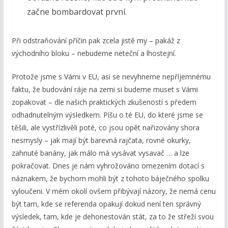
začne bombardovat první.
Při odstraňování příčin pak zcela jistě my – pakáž z
východního bloku – nebudeme neteční a lhostejní.
Protože jsme s Vámi v EU, asi se nevyhneme nepříjemnému
faktu, že budování ráje na zemi si budeme muset s Vámi
zopakovat – dle našich praktických zkušeností s předem
odhadnutelným výsledkem. Píšu o té EU, do které jsme se
těšili, ale vystřízlivěli poté, co jsou opět nařizovány shora
nesmysly – jak mají být barevná rajčata, rovné okurky,
zahnuté banány, jak málo má vysávat vysavač … a lze
pokračovat. Dnes je nám vyhrožováno omezením dotací s
náznakem, že bychom mohli být z tohoto báječného spolku
vyloučeni. V mém okolí ovšem přibývají názory, že nemá cenu
být tam, kde se referenda opakují dokud není ten správný
výsledek, tam, kde je dehonestován stát, za to že střeží svou