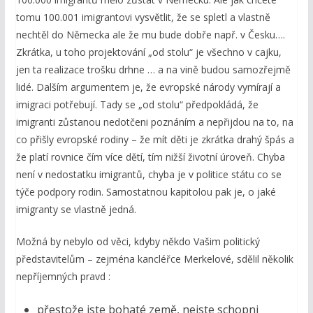
tomu 100.001 imigrantovi vysvětlit, že se spletl a vlastně
nechtěl do Německa ale že mu bude dobře např. v Česku….
Zkrátka, u toho projektování „od stolu“ je všechno v cajku,
jen ta realizace trošku drhne … a na vině budou samozřejmě
lidé. Dalším argumentem je, že evropské národy vymírají a
imigraci potřebují. Tady se „od stolu“ předpokládá, že
imigranti zůstanou nedotčeni poznáním a nepřijdou na to, na
co přišly evropské rodiny – že mít děti je zkrátka drahý špás a
že platí rovnice čím více dětí, tím nižší životní úroveň. Chyba
není v nedostatku imigrantů, chyba je v politice státu co se
týče podpory rodin. Samostatnou kapitolou pak je, o jaké
imigranty se vlastně jedná.
Možná by nebylo od věci, kdyby někdo Vašim politický
představitelům – zejména kancléřce Merkelové, sdělil několik
nepříjemných pravd :
přestože jste bohaté země, nejste schopni