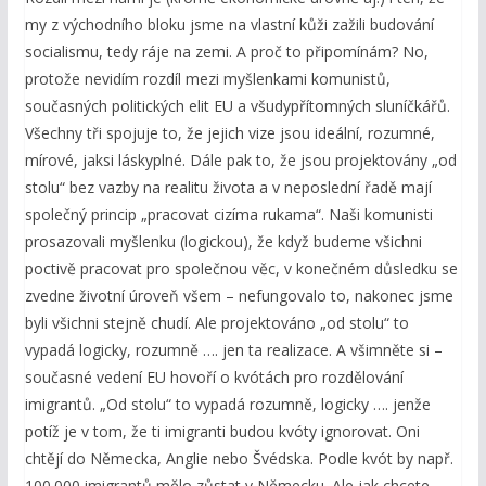
my z východního bloku jsme na vlastní kůži zažili budování
socialismu, tedy ráje na zemi. A proč to připomínám? No,
protože nevidím rozdíl mezi myšlenkami komunistů,
současných politických elit EU a všudypřítomných sluníčkářů.
Všechny tři spojuje to, že jejich vize jsou ideální, rozumné,
mírové, jaksi láskyplné. Dále pak to, že jsou projektovány „od
stolu“ bez vazby na realitu života a v neposlední řadě mají
společný princip „pracovat cizíma rukama“. Naši komunisti
prosazovali myšlenku (logickou), že když budeme všichni
poctivě pracovat pro společnou věc, v konečném důsledku se
zvedne životní úroveň všem – nefungovalo to, nakonec jsme
byli všichni stejně chudí. Ale projektováno „od stolu“ to
vypadá logicky, rozumně …. jen ta realizace. A všimněte si –
současné vedení EU hovoří o kvótách pro rozdělování
imigrantů. „Od stolu“ to vypadá rozumně, logicky …. jenže
potíž je v tom, že ti imigranti budou kvóty ignorovat. Oni
chtějí do Německa, Anglie nebo Švédska. Podle kvót by např.
100.000 imigrantů mělo zůstat v Německu. Ale jak chcete