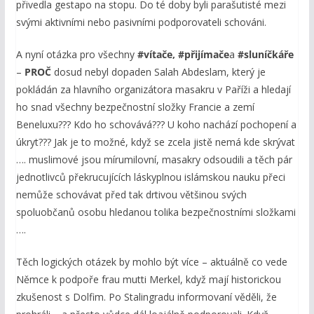
přivedla gestapo na stopu. Do té doby byli parašutisté mezi
svými aktivními nebo pasivními podporovateli schováni.
A nyní otázka pro všechny
#vítače, #přijímač
e
a
#sluníčkáře
–
PROČ
dosud nebyl dopaden Salah Abdeslam, který je
pokládán za hlavního organizátora masakru v Paříži a hledají
ho snad všechny bezpečnostní složky Francie a zemí
Beneluxu??? Kdo ho schovává??? U koho nachází pochopení a
úkryt??? Jak je to možné, když se zcela jistě nemá kde skrývat
…. muslimové jsou mírumilovní, masakry odsoudili a těch pár
jednotlivců překrucujících láskyplnou islámskou nauku přeci
nemůže schovávat před tak drtivou většinou svých
spoluobčanů osobu hledanou tolika bezpečnostními složkami
….
Těch logických otázek by mohlo být více – aktuálně co vede
Němce k podpoře frau mutti Merkel, když mají historickou
zkušenost s Dolfim. Po Stalingradu informovaní věděli, že