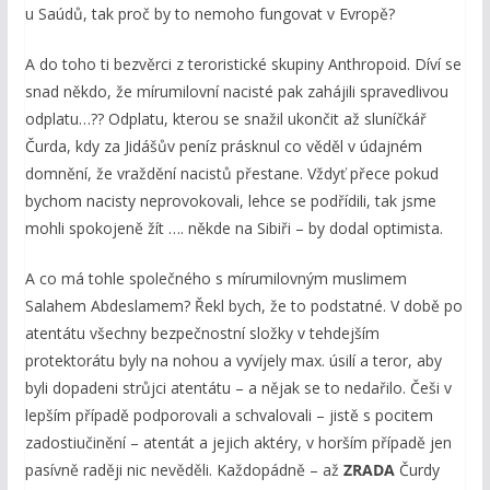
u Saúdů, tak proč by to nemoho fungovat v Evropě?
A do toho ti bezvěrci z teroristické skupiny Anthropoid. Díví se
snad někdo, že mírumilovní nacisté pak zahájili spravedlivou
odplatu…?? Odplatu, kterou se snažil ukončit až sluníčkář
Čurda, kdy za Jidášův peníz prásknul co věděl v údajném
domnění, že vraždění nacistů přestane. Vždyť přece pokud
bychom nacisty neprovokovali, lehce se podřídili, tak jsme
mohli spokojeně žít …. někde na Sibiři – by dodal optimista.
A co má tohle společného s mírumilovným muslimem
Salahem Abdeslamem? Řekl bych, že to podstatné. V době po
atentátu všechny bezpečnostní složky v tehdejším
protektorátu byly na nohou a vyvíjely max. úsilí a teror, aby
byli dopadeni strůjci atentátu – a nějak se to nedařilo. Češi v
lepším případě podporovali a schvalovali – jistě s pocitem
zadostiučinění – atentát a jejich aktéry, v horším případě jen
pasívně raději nic nevěděli. Každopádně – až
ZRADA
Čurdy