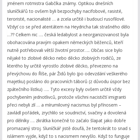
jménem rotmistra Gabčíka známy. Optikou dnešních
sluníčkářů to ovšem byli bezpochyby nacifobové, rasisté,
teroristé, nacionalisté … a zcela určitě i budoucí rusofilové.
Vždyť co se před atentátem na Heydricha tak strašného dělo
…?? Celkem nic …. česká ledabylost a neorganizovanost byla
obohacována pravým opakem německých běženců, kteří
nutně potřebovali větší životní prostor….. Občas sice bylo
nějaké to zlobivé děcko nebo děcko zlobivých rodičů, ze
kterého by určitě vyrostlo zlobivé děcko, převezeno na
převýchovu do Říše, pár Židů bylo (po odevzdání veškerého
majetku) posláno do pracovních táborů (z důvodu úspor bez
zpátečního lístku) ….. Tyto excesy byly ovšem určitě vždy
pochybením jednotlivců, protože všichni nacističtí imigranti
přeci nebyli zlí … a mírumilovný nacismus byl přínosem –
zavládl pořádek, zrychlilo se soudnictví, svačiny a dovolená
pro dělníky …. zkrátka konečně to začalo šlapat jako dobře
promazaný stroj. Sluníčkář jistě doufá, že tentokrát to snad s
islámem vyjde, když to s nacismem nevyšlo. Když to funguje