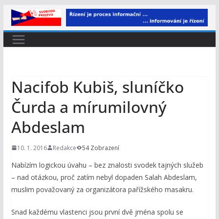
Přeskočit
na
obsah
Nacifob Kubiš, sluníčko
Čurda a mírumilovný
Abdeslam
10. 1. 2016
Redakce
54 Zobrazení
Nabízím logickou úvahu – bez znalosti svodek tajných služeb
– nad otázkou, proč zatím nebyl dopaden Salah Abdeslam,
muslim považovaný za organizátora pařížského masakru.
Snad každému vlastenci jsou první dvě jména spolu se