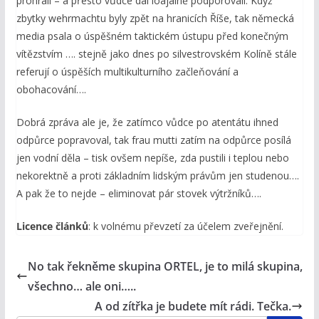
prohráli – a přesto vůdce dál loajálně podporovali. Když
zbytky wehrmachtu byly zpět na hranicích Říše, tak německá
media psala o úspěšném taktickém ústupu před konečným
vítězstvím …. stejně jako dnes po silvestrovském Kolíně stále
referují o úspěších multikulturního začleňování a
obohacování….
Dobrá zpráva ale je, že zatímco vůdce po atentátu ihned
odpůrce popravoval, tak frau mutti zatím na odpůrce posílá
jen vodní děla – tisk ovšem nepíše, zda pustili i teplou nebo
nekorektně a proti základním lidským právům jen studenou….
A pak že to nejde – eliminovat pár stovek výtržníků….
Licence článků
: k volnému převzetí za účelem zveřejnění.
No tak řekněme skupina ORTEL, je to milá skupina,
všechno… ale oni…..
A od zítřka je budete mít rádi. Tečka.