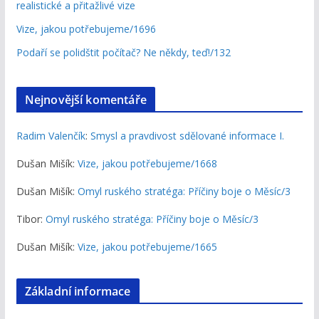
realistické a přitažlivé vize
Vize, jakou potřebujeme/1696
Podaří se polidštit počítač? Ne někdy, teď!/132
Nejnovější komentáře
Radim Valenčík
:
Smysl a pravdivost sdělované informace I.
Dušan Mišík
:
Vize, jakou potřebujeme/1668
Dušan Mišík
:
Omyl ruského stratéga: Příčiny boje o Měsíc/3
Tibor
:
Omyl ruského stratéga: Příčiny boje o Měsíc/3
Dušan Mišík
:
Vize, jakou potřebujeme/1665
Základní informace