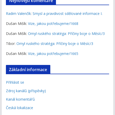
Nejnovější komentáře
Radim Valenčík
:
Smysl a pravdivost sdělované informace I.
Dušan Mišík
:
Vize, jakou potřebujeme/1668
Dušan Mišík
:
Omyl ruského stratéga: Příčiny boje o Měsíc/3
Tibor
:
Omyl ruského stratéga: Příčiny boje o Měsíc/3
Dušan Mišík
:
Vize, jakou potřebujeme/1665
Základní informace
Přihlásit se
Zdroj kanálů (příspěvky)
Kanál komentářů
Česká lokalizace