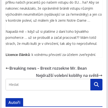
přílivu našich pracantů po našem vstupu do EU… ha? Aby se
nakonec neukázalo, že oprávněně bránili vstupu různým
východním neumětelům (vydávající se za řemeslníky) a jen co
v kontrole poleví, už málem jde k zemi Notre-Dame …
Napadá mě – když už si platíme z daní toho bývalého
pornoherce … už se probudil a začal pracovat?? Mám totiž
strach, že multi-kulti je v ohrožení, tak aby to neprošvihnul.
Licence článků
: k volnému převzetí za účelem zveřejnění.
Breaking news – Brexit rozsekne Mr. Bean
Nejdražší volební koblihy na světě
Autoři