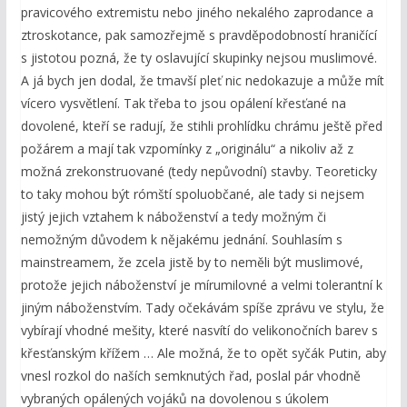
pravicového extremistu nebo jiného nekalého zaprodance a
ztroskotance, pak samozřejmě s pravděpodobností hraničící
s jistotou pozná, že ty oslavující skupinky nejsou muslimové.
A já bych jen dodal, že tmavší pleť nic nedokazuje a může mít
vícero vysvětlení. Tak třeba to jsou opálení křesťané na
dovolené, kteří se radují, že stihli prohlídku chrámu ještě před
požárem a mají tak vzpomínky z „originálu“ a nikoliv až z
možná zrekonstruované (tedy nepůvodní) stavby. Teoreticky
to taky mohou být rómští spoluobčané, ale tady si nejsem
jistý jejich vztahem k náboženství a tedy možným či
nemožným důvodem k nějakému jednání. Souhlasím s
mainstreamem, že zcela jistě by to neměli být muslimové,
protože jejich náboženství je mírumilovné a velmi tolerantní k
jiným náboženstvím. Tady očekávám spíše zprávu ve stylu, že
vybírají vhodné mešity, které nasvítí do velikonočních barev s
křesťanským křížem … Ale možná, že to opět syčák Putin, aby
vnesl rozkol do naších semknutých řad, poslal pár vhodně
vybraných opálených vojáků na dovolenou s úkolem