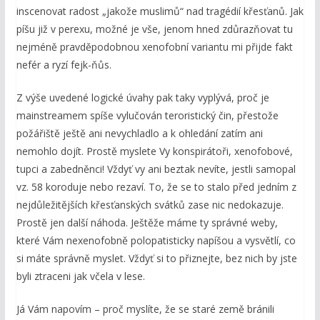
inscenovat radost „jakože muslimů“ nad tragédií křesťanů. Jak
píšu již v perexu, možné je vše, jenom hned zdůrazňovat tu
nejméně pravděpodobnou xenofobní variantu mi přijde fakt
nefér a ryzí fejk-ňůs.
Z výše uvedené logické úvahy pak taky vyplývá, proč je
mainstreamem spíše vylučován teroristický čin, přestože
požářiště ještě ani nevychladlo a k ohledání zatím ani
nemohlo dojít. Prostě myslete Vy konspirátoři, xenofobové,
tupci a zabedněnci! Vždyť vy ani beztak nevíte, jestli samopal
vz. 58 koroduje nebo rezaví. To, že se to stalo před jedním z
nejdůležitějších křesťanských svátků zase nic nedokazuje.
Prostě jen další náhoda. Ještěže máme ty správné weby,
které Vám nexenofobně polopatisticky napíšou a vysvětlí, co
si máte správně myslet. Vždyť si to přiznejte, bez nich by jste
byli ztraceni jak včela v lese.
Já Vám napovím – proč myslíte, že se staré země bránili