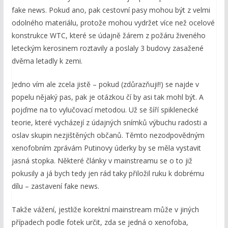
fake news. Pokud ano, pak cestovní pasy mohou být z velmi
odolného materiálu, protože mohou vydržet více než ocelové
konstrukce WTC, které se údajně žárem z požáru živeného
leteckým kerosinem roztavily a poslaly 3 budovy zasažené
dvěma letadly k zemi.
Jedno vím ale zcela jistě – pokud (zdůrazňuji!!) se najde v
popelu nějaký pas, pak je otázkou čí by asi tak mohl být. A
pojďme na to vylučovací metodou. Už se šíří spiklenecké
teorie, které vycházejí z údajných snímků výbuchu radosti a
oslav skupin nezjištěných občanů. Těmto nezodpovědným
xenofobním zprávám Putinovy úderky by se měla vystavit
jasná stopka. Některé články v mainstreamu se o to již
pokusily a já bych tedy jen rád taky přiložil ruku k dobrému
dílu – zastavení fake news.
Takže vážení, jestliže korektní mainstream může v jiných
případech podle fotek určit, zda se jedná o xenofoba,