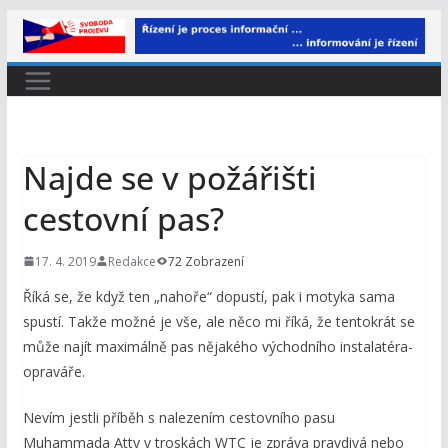
Přeskočit
na
obsah
Najde se v požářišti
cestovní pas?
17. 4. 2019
Redakce
72 Zobrazení
Říká se, že když ten „nahoře“ dopustí, pak i motyka sama
spustí. Takže možné je vše, ale něco mi říká, že tentokrát se
může najít maximálně pas nějakého východního instalatéra-
opraváře.
Nevím jestli příběh s nalezením cestovního pasu
Muhammada Atty v troskách WTC je zpráva pravdivá nebo