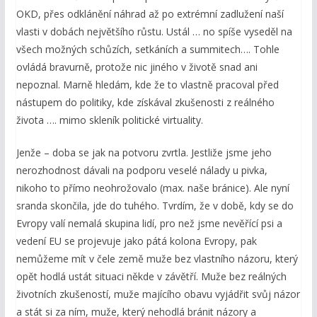
OKD, přes odklánění náhrad až po extrémní zadlužení naší
vlasti v dobách největšího růstu. Ustál … no spíše vyseděl na
všech možných schůzích, setkáních a summitech…. Tohle
ovládá bravurně, protože nic jiného v životě snad ani
nepoznal. Marně hledám, kde že to vlastně pracoval před
nástupem do politiky, kde získával zkušenosti z reálného
života …. mimo skleník politické virtuality.
Jenže – doba se jak na potvoru zvrtla. Jestliže jsme jeho
nerozhodnost dávali na podporu veselé nálady u pivka,
nikoho to přímo neohrožovalo (max. naše bránice). Ale nyní
sranda skončila, jde do tuhého. Tvrdím, že v době, kdy se do
Evropy valí nemalá skupina lidí, pro než jsme nevěřící psi a
vedení EU se projevuje jako pátá kolona Evropy, pak
nemůžeme mít v čele země muže bez vlastního názoru, který
opět hodlá ustát situaci někde v závětří. Muže bez reálných
životních zkušeností, muže majícího obavu vyjádřit svůj názor
a stát si za ním, muže, který nehodlá bránit názory a