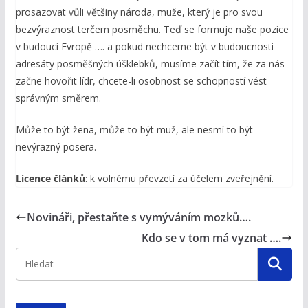
prosazovat vůli většiny národa, muže, který je pro svou
bezvýraznost terčem posměchu. Teď se formuje naše pozice
v budoucí Evropě …. a pokud nechceme být v budoucnosti
adresáty posměšných úšklebků, musíme začít tím, že za nás
začne hovořit lídr, chcete-li osobnost se schopností vést
správným směrem.
Může to být žena, může to být muž, ale nesmí to být
nevýrazný posera.
Licence článků
: k volnému převzetí za účelem zveřejnění.
Novináři, přestaňte s vymýváním mozků….
Kdo se v tom má vyznat ….