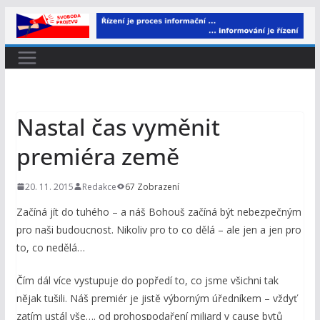
Přeskočit
na
obsah
Nastal čas vyměnit
premiéra země
20. 11. 2015
Redakce
67 Zobrazení
Začíná jít do tuhého – a náš Bohouš začíná být nebezpečným
pro naši budoucnost. Nikoliv pro to co dělá – ale jen a jen pro
to, co nedělá…
Čím dál více vystupuje do popředí to, co jsme všichni tak
nějak tušili. Náš premiér je jistě výborným úředníkem – vždyť
zatím ustál vše…. od prohospodaření miliard v cause bytů