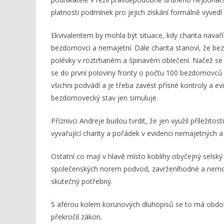
platnosti podmínek pro jejich získání formálně vyvedl
Ekvivalentem by mohla být situace, kdy charita navaří
bezdomovci a nemajetní. Dále charita stanoví, že be
polévky v roztrhaném a špinavém oblečení. Načež se 
se do první poloviny fronty o počtu 100 bezdomovců 
všichni podvádí a je třeba zavést přísné kontroly a 
bezdomovecký stav jen simuluje.
Příznivci Andreje budou tvrdit, že jen využil příležit
vyvařující charity a pořádek v evidenci nemajetných
Ostatní co mají v hlavě místo koblihy obyčejný selský
společenských norem podvod, zavrženíhodné a nemorá
skutečný potřebný.
S aférou kolem korunových dluhopisů se to má obdobn
překročil zákon.