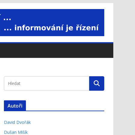
Autoři
David Dvořák
Dušan Mišík