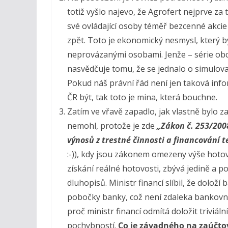
totiž vyšlo najevo, že Agrofert nejprve z
své ovládající osoby téměř bezcenné akcie 
zpět. Toto je ekonomický nesmysl, který b
neprovázanými osobami. Jenže – série obc
nasvědčuje tomu, že se jednalo o simulova
Pokud náš právní řád není jen taková infor
ČR být, tak toto je mina, která bouchne.
Zatím ve vřavě zapadlo, jak vlastně bylo za
nemohl, protože je zde
„Zákon č. 253/200
výnosů z trestné činnosti a financování 
:-)), kdy jsou zákonem omezeny výše hotovo
získání reálné hotovosti, zbývá jedině a 
dluhopisů. Ministr financí slíbil, že doloží
pobočky banky, což není zdaleka bankovní 
proč ministr financí odmítá doložit triviál
pochybností.
Co je závadného na zaúčto