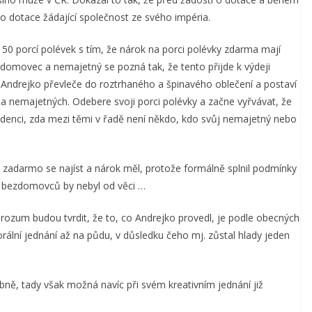
 o dotace žádající společnost ze svého impéria.
 50 porcí polévek s tím, že nárok na porci polévky zdarma mají
zdomovec a nemajetný se pozná tak, že tento přijde k výdeji
Andrejko převleče do roztrhaného a špinavého oblečení a postaví
a nemajetných. Odebere svoji porci polévky a začne vyřvávat, že
evidenci, zda mezi těmi v řadě není někdo, kdo svůj nemajetný nebo
osti zadarmo se najíst a nárok měl, protože formálně splnil podmínky
 a bezdomovců by nebyl od věci …
 rozum budou tvrdit, že to, co Andrejko provedl, je podle obecných
lní jednání až na půdu, v důsledku čeho mj. zůstal hlady jeden
ě, tady však možná navíc při svém kreativním jednání již