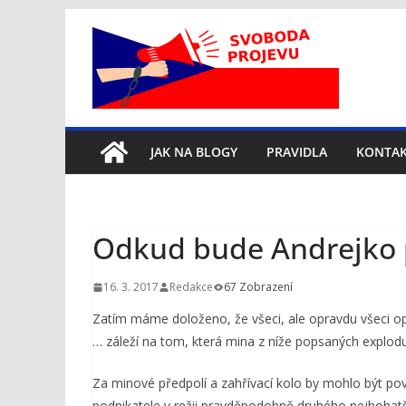
Přeskočit
na
obsah
JAK NA BLOGY
PRAVIDLA
KONTA
Odkud bude Andrejko p
16. 3. 2017
Redakce
67 Zobrazení
Zatím máme doloženo, že všeci, ale opravdu všeci opti
… záleží na tom, která mina z níže popsaných explodu
Za minové předpolí a zahřívací kolo by mohlo být pov
podnikatele v režii pravděpodobně druhého nejbohat