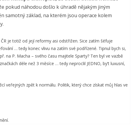
, že pokud náhodou došlo k úhradě nějakým jiným
n samotný základ, na kterém jsou operace kolem
y.
 ČR je totiž od její reformy asi odstřižen. Sice zatím šéfuje
fování … tedy konec vlivu na zatím své podřízené. Tipnul bych si,
ř. na P. Macha – svého času majitele Sparty? Ten byl ve vazbě
značkách déle než 3 měsíce … tedy neproclil JEDNO, by’t luxusní,
cí veřejných zpět k normálu. Politik, který chce získat můj hlas ve
nění.