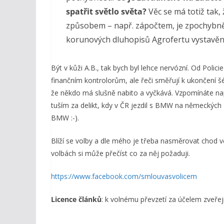
spatřit světlo světa?
Věc se má totiž tak
způsobem – např. zápočtem, je zpochybně
korunových dluhopisů Agrofertu vystavěn
Být v kůži A.B., tak bych byl lehce nervózní. Od Policie
finančním kontrolorům, ale řeči směřují k ukončení šé
že někdo má slušně nabito a vyčkává. Vzpomínáte nap
tuším za delikt, kdy v ČR jezdil s BMW na německých 
BMW :-).
Blíží se volby a dle mého je třeba nasměrovat chod vě
volbách si může přečíst co za něj požaduji.
https://www.facebook.com/smlouvasvolicem
Licence článků
: k volnému převzetí za účelem zveřej