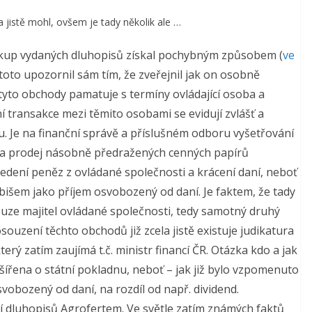
 jistě mohl, ovšem je tady několik ale …
ákup vydaných dluhopisů získal pochybným způsobem (
ve
toto upozornil sám tím, že zveřejnil jak on osobně
tyto obchody pamatuje s termíny ovládající osoba a
í transakce mezi těmito osobami se evidují zvlášť a
 Je na finanční správě a příslušném odboru vyšetřování
zda prodej násobně předražených cenných papírů
edení peněz z ovládané společnosti a krácení daní, neboť
abišem jako příjem osvobozený od daní. Je faktem, že tady
uze majitel ovládané společnosti, tedy samotný druhý
uzení těchto obchodů již zcela jistě existuje judikatura
terý zatím zaujímá t.č. ministr financí ČR. Otázka kdo a jak
ířena o státní pokladnu, neboť – jak již bylo vzpomenuto
vobozený od daní, na rozdíl od např. dividend.
 dluhopisů Agrofertem. Ve světle zatím známých faktů