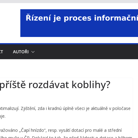
KT
AUTOŘI
říště rozdávat koblihy?
malizují. Zjištění, zda i kradnú úplně všeci je aktuálně v poločase
je.
ažováno „Čapí hnízdo“, resp. vysátí dotací pro malé a střední
šího muže v ČR. Dokázal to tak, že před žádosti o dotace a během