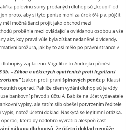
a takřka polovinu sumy prodaných dluhopisů „koupil“ od
jen proto, aby si tyto peníze mohl za úrok 6% p.a. půjčit
y měl možná šanci projít jako obchod mezi
hodů proběhla mezi ovládající a ovládanou osobou a vše
ný akt, kdy pravá vůle byla získat nedaněné dividendy.
mativní brožura, jak by to asi mělo po právní stránce v
 dluhopisy zaplaceno. V igelitce to Andrejko přinést
8 Sb.
–
Zákon o některých opatřeních proti legalizaci
terorismu“
(zákon proti praní
špinavých peněz
p. Klausi
stních operací. Pakliže cílem vydání dluhopisů je vždy
pouze bankovní převod z účtu A. Babiše na účet vydavatele
 bankovní výpisy, ale zatím slib obešel potvrzením ředitele
výpis, natož účetní doklad. Naskytá se legitimní otázka,
ní operaci, která by nadobro vyvrátila alespoň část
vání nákupu dluhopisů, že účetní doklad nemůže