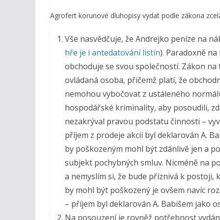
Agrofert korunové dluhopisy vydat podle zákona zcela
Vše nasvědčuje, že Andrejko peníze na n
hře je i antedatování listin
). Paradoxně na 
obchoduje se svou společností. Zákon na 
ovládaná osoba, přičemž platí, že obchodn
nemohou vybočovat z ustáleného normálu.
hospodářské kriminality, aby posoudili, 
nezakrýval pravou podstatu činnosti – vyv
příjem z prodeje akcií byl deklarován A. B
by poškozeným mohl být zdánlivě jen a po
subjekt pochybných smluv. Nicméně na poso
a nemyslím si, že bude příznivá k postoji, k
by mohl být poškozený je ovšem navíc rozš
– příjem byl deklarován A. Babišem jako os
Na posouzení je rovněž potřebnost vydání