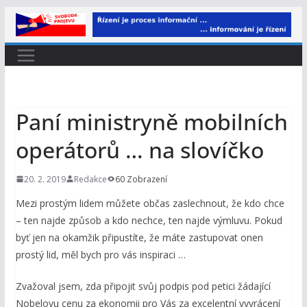
Přeskočit
na
obsah
Paní ministryně mobilních
operátorů … na slovíčko
20. 2. 2019
Redakce
60 Zobrazení
Mezi prostým lidem můžete občas zaslechnout, že kdo chce
– ten najde způsob a kdo nechce, ten najde výmluvu. Pokud
byť jen na okamžik připustíte, že máte zastupovat onen
prostý lid, měl bych pro vás inspiraci …
Zvažoval jsem, zda připojit svůj podpis pod petici žádající
Nobelovu cenu za ekonomii pro Vás za excelentní vyvrácení