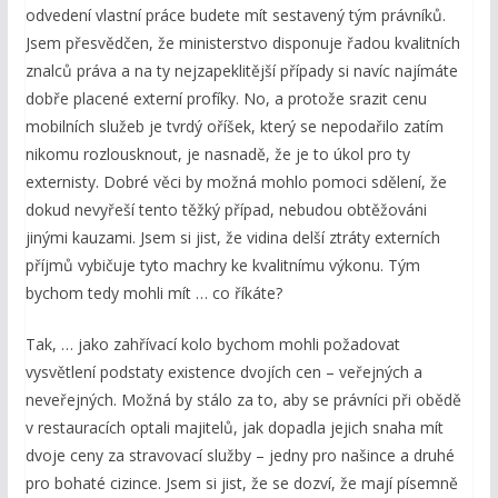
odvedení vlastní práce budete mít sestavený tým právníků.
Jsem přesvědčen, že ministerstvo disponuje řadou kvalitních
znalců práva a na ty nejzapeklitější případy si navíc najímáte
dobře placené externí profíky. No, a protože srazit cenu
mobilních služeb je tvrdý oříšek, který se nepodařilo zatím
nikomu rozlousknout, je nasnadě, že je to úkol pro ty
externisty. Dobré věci by možná mohlo pomoci sdělení, že
dokud nevyřeší tento těžký případ, nebudou obtěžováni
jinými kauzami. Jsem si jist, že vidina delší ztráty externích
příjmů vybičuje tyto machry ke kvalitnímu výkonu. Tým
bychom tedy mohli mít … co říkáte?
Tak, … jako zahřívací kolo bychom mohli požadovat
vysvětlení podstaty existence dvojích cen – veřejných a
neveřejných. Možná by stálo za to, aby se právníci při obědě
v restauracích optali majitelů, jak dopadla jejich snaha mít
dvoje ceny za stravovací služby – jedny pro našince a druhé
pro bohaté cizince. Jsem si jist, že se dozví, že mají písemně