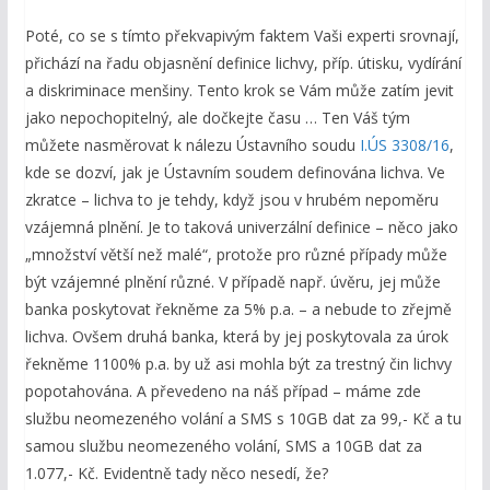
Poté, co se s tímto překvapivým faktem Vaši experti srovnají,
přichází na řadu objasnění definice lichvy, příp. útisku, vydírání
a diskriminace menšiny. Tento krok se Vám může zatím jevit
jako nepochopitelný, ale dočkejte času … Ten Váš tým
můžete nasměrovat k nálezu Ústavního soudu
I.ÚS 3308/16
,
kde se dozví, jak je Ústavním soudem definována lichva. Ve
zkratce – lichva to je tehdy, když jsou v hrubém nepoměru
vzájemná plnění. Je to taková univerzální definice – něco jako
„množství větší než malé“, protože pro různé případy může
být vzájemné plnění různé. V případě např. úvěru, jej může
banka poskytovat řekněme za 5% p.a. – a nebude to zřejmě
lichva. Ovšem druhá banka, která by jej poskytovala za úrok
řekněme 1100% p.a. by už asi mohla být za trestný čin lichvy
popotahována. A převedeno na náš případ – máme zde
službu neomezeného volání a SMS s 10GB dat za 99,- Kč a tu
samou službu neomezeného volání, SMS a 10GB dat za
1.077,- Kč. Evidentně tady něco nesedí, že?