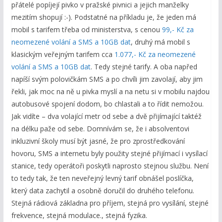
přátelé popíjejí pivko v pražské pivnici a jejich manželky
mezitím shopují :-). Podstatné na příkladu je, že jeden má
mobil s tarifem třeba od ministerstva, s cenou
99,- Kč za
neomezené volání a SMS a 10GB dat
, druhý má mobil s
klasickým veřejným tarifem cca
1.077,- Kč za neomezené
volání a SMS a 10GB dat
. Tedy stejné tarify. A oba napřed
napíší svým polovičkám SMS a po chvíli jim zavolají, aby jim
řekli, jak moc na ně u pivka myslí a na netu si v mobilu najdou
autobusové spojení dodom, bo chlastali a to řídit nemožou.
Jak vidíte – dva volající metr od sebe a dvě přijímající taktéž
na délku paže od sebe. Domnívám se, že i absolventovi
inkluzivní školy musí být jasné, že pro zprostředkování
hovoru, SMS a internetu byly použity stejné přijímací i vysílací
stanice, tedy operátoři poskytli naprosto stejnou službu. Není
to tedy tak, že ten neveřejný levný tarif obnášel poslíčka,
který data zachytil a osobně doručil do druhého telefonu.
Stejná rádiová základna pro příjem, stejná pro vysílání, stejné
frekvence, stejná modulace., stejná fyzika.