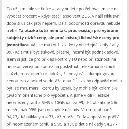
To už jsme ale ve finále – tady budete potřebovat znalce na
výpočet procent – kdysi stačil absolvent ZDŠ, v naší inkluzivní
době si už tak jistý nejsem. Další odbornosti opravdu nebude
třeba.
Ta otázka totiž není
tak, proč
existují pro vybrané
subjekty nízké ceny, ale proč existují lichvářské ceny pro
jednotlivce.
Věc se má totiž tak, že ty neveřejné tarify (tady
99,- Kč ) musí být ziskové, přesněji nesmí být podnákladové.
Jsem si jist, že pro příklad kontroly FÚ nebo při stížnosti na
nějakou veřejnou soutěž na poskytnutí telekomunikačních
služeb, musí operátor doložit, že nevyhrál s dumpingovou
cenou. No a pokud se dotážete na FÚ, tak by odpověď mohla
být, že min. marži, kterou by uznali, by mohla být kolem 5%
(uvádím orientačně pro výpočet.). A jsme v cíli – jestliže
neomezený tarif a SMS s 10GB dat za 99,- Kč obsahuje 5%
marže, pak 95% jsou nezbytné náklady. V tomto případě
94,27,- Kč náklady a 4,73,- Kč marže. Tedy – operátor počítá
při neomezeném tarifu a SMS a 10GB dat s náklady 94,27,-