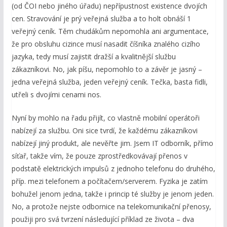
(od ČOI nebo jiného úřadu) nepřípustnost existence dvojích
cen. Stravování je prý veřejná služba a to holt obnáší 1
veřejný ceník. Těm chudákům nepomohla ani argumentace,
že pro obsluhu cizince musí nasadit číšníka znalého cizího
jazyka, tedy musí zajistit dražší a kvalitnější službu
zákazníkovi. No, jak píšu, nepomohlo to a závěr je jasný –
jedna veřejná služba, jeden veřejný ceník. Tečka, basta fidli,
utřeli s dvojími cenami nos.
Nyní by mohlo na řadu přijít, co vlastně mobilní operátoři
nabízejí za službu. Oni sice tvrdí, že každému zákazníkovi
nabízejí jiný produkt, ale nevěřte jim. Jsem IT odborník, přímo
síťař, takže vím, že pouze zprostředkovávají přenos v
podstatě elektrických impulsů z jednoho telefonu do druhého,
příp. mezi telefonem a počítačem/serverem. Fyzika je zatím
bohužel jenom jedna, takže i princip té služby je jenom jeden.
No, a protože nejste odbornice na telekomunikační přenosy,
použiji pro svá tvrzení následující příklad ze života – dva