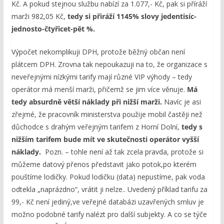
Kč. A pokud stejnou službu nabízí za 1.077,- Kč, pak si příráží
marži 982,05 Kč,
tedy si přiráží 1145% slovy jedentisíc-
jednosto-
čtyřicet-pět %.
Výpočet nekomplikuji DPH, protože běžný občan není
plátcem DPH. Zrovna tak nepoukazuji na to, že organizace s
neveřejnými nízkými tarify mají různé VIP výhody – tedy
operátor má menší marži, přičemž se jim více věnuje.
Má
tedy absurdně větší náklady při nižší marži.
Navíc je asi
zřejmé, že pracovník ministerstva použije mobil častěji než
důchodce s drahým veřejným tarifem z Horní Dolní,
tedy s
nižším tarifem bude mít ve skutečnosti operátor vyšší
náklady.
Pozn. – tohle není až tak zcela pravda, protože si
můžeme datový přenos představit jako potok,po kterém
pouštíme lodičky. Pokud lodičku (data) nepustíme, pak voda
odtekla „naprázdno“, vrátit ji nelze.. Uvedený příklad tarifu za
99,- Kč není jediný,ve veřejné databázi uzavřených smluv je
možno podobné tarify nalézt pro další subjekty. A co se týče