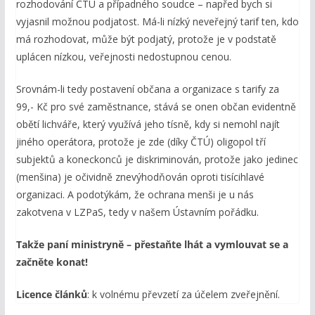
rozhodování ČTÚ a případného soudce – napřed bych si
vyjasnil možnou podjatost. Má-li nízký neveřejný tarif ten, kdo
má rozhodovat, může být podjatý, protože je v podstatě
uplácen nízkou, veřejnosti nedostupnou cenou.
Srovnám-li tedy postavení občana a organizace s tarify za
99,- Kč pro své zaměstnance, stává se onen občan evidentně
obětí lichváře, který využívá jeho tísně, kdy si nemohl najít
jiného operátora, protože je zde (díky ČTÚ) oligopol tří
subjektů a koneckonců je diskriminován, protože jako jedinec
(menšina) je očividně znevýhodňován oproti tisícihlavé
organizaci. A podotýkám, že ochrana menši je u nás
zakotvena v LZPaS, tedy v našem Ústavním pořádku.
Takže paní ministryně – přestaňte lhát a vymlouvat se a
začněte konat!
Licence článků
: k volnému převzetí za účelem zveřejnění.