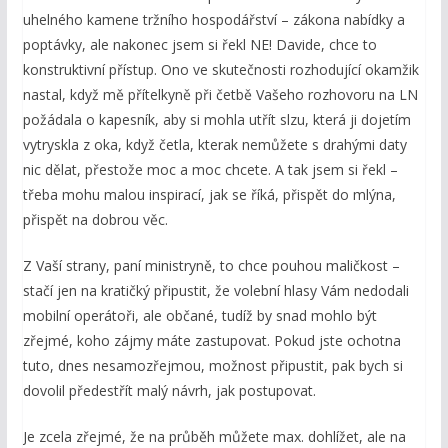
uhelného kamene tržního hospodářství – zákona nabídky a
poptávky, ale nakonec jsem si řekl NE! Davide, chce to
konstruktivní přístup. Ono ve skutečnosti rozhodující okamžik
nastal, když mě přítelkyně při četbě Vašeho rozhovoru na LN
požádala o kapesník, aby si mohla utřít slzu, která ji dojetím
vytryskla z oka, když četla, kterak nemůžete s drahými daty
nic dělat, přestože moc a moc chcete. A tak jsem si řekl –
třeba mohu malou inspirací, jak se říká, přispět do mlýna,
přispět na dobrou věc.
Z Vaší strany, paní ministryně, to chce pouhou maličkost –
stačí jen na kratičký připustit, že volební hlasy Vám nedodali
mobilní operátoři, ale občané, tudíž by snad mohlo být
zřejmé, koho zájmy máte zastupovat. Pokud jste ochotna
tuto, dnes nesamozřejmou, možnost připustit, pak bych si
dovolil předestřít malý návrh, jak postupovat.
Je zcela zřejmé, že na průběh můžete max. dohlížet, ale na