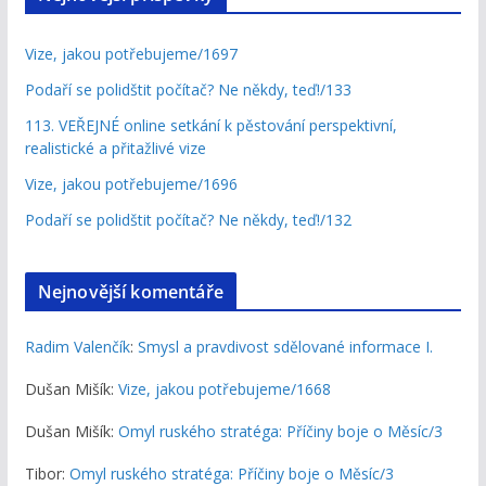
Vize, jakou potřebujeme/1697
Podaří se polidštit počítač? Ne někdy, teď!/133
113. VEŘEJNÉ online setkání k pěstování perspektivní,
realistické a přitažlivé vize
Vize, jakou potřebujeme/1696
Podaří se polidštit počítač? Ne někdy, teď!/132
Nejnovější komentáře
Radim Valenčík
:
Smysl a pravdivost sdělované informace I.
Dušan Mišík
:
Vize, jakou potřebujeme/1668
Dušan Mišík
:
Omyl ruského stratéga: Příčiny boje o Měsíc/3
Tibor
:
Omyl ruského stratéga: Příčiny boje o Měsíc/3