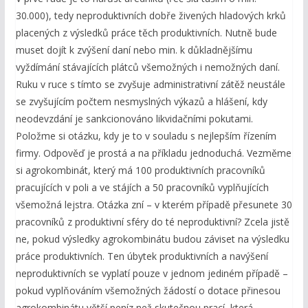
30.000), tedy neproduktivních dobře živených hladových krků
placených z výsledků práce těch produktivních. Nutně bude
muset dojít k zvýšení daní nebo min. k důkladnějšímu
vyždímání stávajících plátců všemožných i nemožných daní.
Ruku v ruce s tímto se zvyšuje administrativní zátěž neustále
se zvyšujícím počtem nesmyslných výkazů a hlášení, kdy
neodevzdání je sankcionováno likvidačními pokutami.
Položme si otázku, kdy je to v souladu s nejlepším řízením
firmy. Odpověď je prostá a na příkladu jednoduchá. Vezměme
si agrokombinát, který má 100 produktivních pracovníků
pracujících v poli a ve stájích a 50 pracovníků vyplňujících
všemožná lejstra. Otázka zní – v kterém případě přesunete 30
pracovníků z produktivní sféry do té neproduktivní? Zcela jistě
ne, pokud výsledky agrokombinátu budou záviset na výsledku
práce produktivních. Ten úbytek produktivních a navýšení
neproduktivních se vyplatí pouze v jednom jediném případě –
pokud vyplňováním všemožných žádostí o dotace přinesou
agrokombinátu větší peníz než skutečnou prací, která