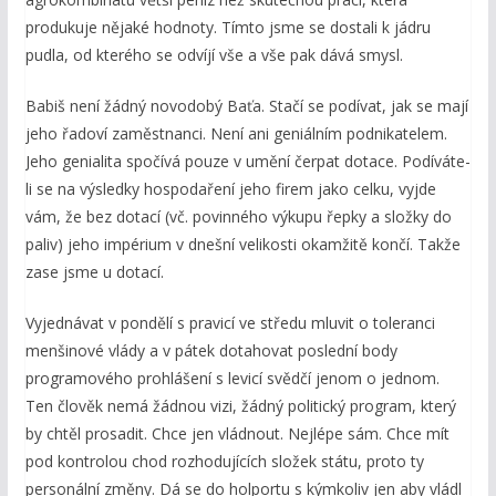
produkuje nějaké hodnoty. Tímto jsme se dostali k jádru
pudla, od kterého se odvíjí vše a vše pak dává smysl.
Babiš není žádný novodobý Baťa. Stačí se podívat, jak se mají
jeho řadoví zaměstnanci. Není ani geniálním podnikatelem.
Jeho genialita spočívá pouze v umění čerpat dotace. Podíváte-
li se na výsledky hospodaření jeho firem jako celku, vyjde
vám, že bez dotací (vč. povinného výkupu řepky a složky do
paliv) jeho impérium v dnešní velikosti okamžitě končí. Takže
zase jsme u dotací.
Vyjednávat v pondělí s pravicí ve středu mluvit o toleranci
menšinové vlády a v pátek dotahovat poslední body
programového prohlášení s levicí svědčí jenom o jednom.
Ten člověk nemá žádnou vizi, žádný politický program, který
by chtěl prosadit. Chce jen vládnout. Nejlépe sám. Chce mít
pod kontrolou chod rozhodujících složek státu, proto ty
personální změny. Dá se do holportu s kýmkoliv jen aby vládl