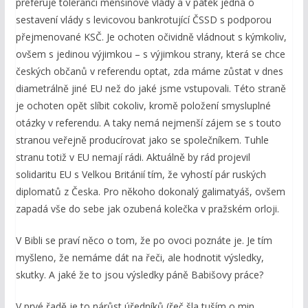
preferuje toleranci menšinové vlády a v pátek jedná o
sestavení vlády s levicovou bankrotující ČSSD s podporou
přejmenované KSČ. Je ochoten očividně vládnout s kýmkoliv,
ovšem s jedinou výjimkou – s výjimkou strany, která se chce
českých občanů v referendu optat, zda máme zůstat v dnes
diametrálně jiné EU než do jaké jsme vstupovali. Této straně
je ochoten opět slíbit cokoliv, kromě položení smysluplné
otázky v referendu. A taky nemá nejmenší zájem se s touto
stranou veřejně producírovat jako se společníkem. Tuhle
stranu totiž v EU nemají rádi. Aktuálně by rád projevil
solidaritu EU s Velkou Británií tím, že vyhostí pár ruských
diplomatů z Česka. Pro někoho dokonalý galimatyáš, ovšem
zapadá vše do sebe jak ozubená kolečka v pražském orloji.
V Bibli se praví něco o tom, že po ovoci poznáte je. Je tím
myšleno, že nemáme dát na řeči, ale hodnotit výsledky,
skutky. A jaké že to jsou výsledky páně Babišovy práce?
V prvé řadě je to nárůst úředníků (řeč šla tuším o min.