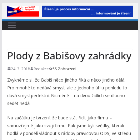
Přeskočit
na
obsah
Plody z Babišovy zahrádky
24. 3. 2018
Redakce
55 Zobrazení
Zvykněme si, že Babiš něco jiného říká a něco jiného dělá.
Pro mnohé to nedává smysl, ale z jednoho úhlu pohledu to
dává smysl perfektní. Nicméně – na dvou židlích se dlouho
sedět nedá.
Na začátku je tvrzení, že bude stát řídit jako firmu –
samozřejmě jako svoji firmu. Pak jsme byli svědky, kterak
hodlá v pondělí vládnout s rádoby pravicovou ODS, ve středu