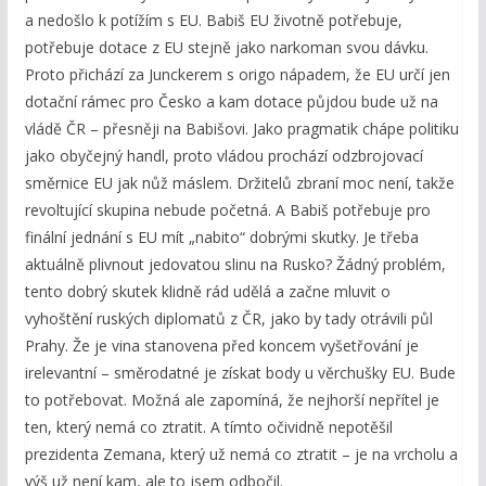
a nedošlo k potížím s EU. Babiš EU životně potřebuje,
potřebuje dotace z EU stejně jako narkoman svou dávku.
Proto přichází za Junckerem s origo nápadem, že EU určí jen
dotační rámec pro Česko a kam dotace půjdou bude už na
vládě ČR – přesněji na Babišovi. Jako pragmatik chápe politiku
jako obyčejný handl, proto vládou prochází odzbrojovací
směrnice EU jak nůž máslem. Držitelů zbraní moc není, takže
revoltující skupina nebude početná. A Babiš potřebuje pro
finální jednání s EU mít „nabito“ dobrými skutky. Je třeba
aktuálně plivnout jedovatou slinu na Rusko? Žádný problém,
tento dobrý skutek klidně rád udělá a začne mluvit o
vyhoštění ruských diplomatů z ČR, jako by tady otrávili půl
Prahy. Že je vina stanovena před koncem vyšetřování je
irelevantní – směrodatné je získat body u věrchušky EU. Bude
to potřebovat. Možná ale zapomíná, že nejhorší nepřítel je
ten, který nemá co ztratit. A tímto očividně nepotěšil
prezidenta Zemana, který už nemá co ztratit – je na vrcholu a
výš už není kam, ale to jsem odbočil.