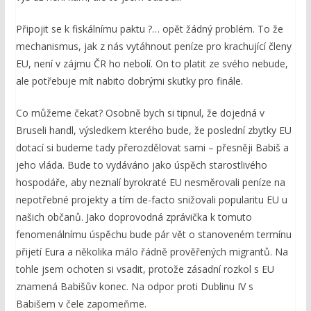
Připojit se k fiskálnímu paktu ?… opět žádný problém. To že
mechanismus, jak z nás vytáhnout peníze pro krachující členy
EU, není v zájmu ČR ho nebolí. On to platit ze svého nebude,
ale potřebuje mít nabito dobrými skutky pro finále.
Co můžeme čekat? Osobně bych si tipnul, že dojedná v
Bruseli handl, výsledkem kterého bude, že poslední zbytky EU
dotací si budeme tady přerozdělovat sami – přesněji Babiš a
jeho vláda. Bude to vydáváno jako úspěch starostlivého
hospodáře, aby neznalí byrokraté EU nesměrovali peníze na
nepotřebné projekty a tím de-facto snižovali popularitu EU u
našich občanů. Jako doprovodná zprávička k tomuto
fenomenálnímu úspěchu bude pár vět o stanoveném termínu
přijetí Eura a několika málo řádně prověřených migrantů. Na
tohle jsem ochoten si vsadit, protože zásadní rozkol s EU
znamená Babišův konec. Na odpor proti Dublinu IV s
Babišem v čele zapomeňme.