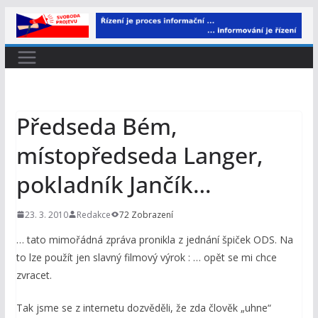
Přeskočit
na
obsah
Předseda Bém,
místopředseda Langer,
pokladník Jančík…
23. 3. 2010
Redakce
72 Zobrazení
… tato mimořádná zpráva pronikla z jednání špiček ODS. Na
to lze použít jen slavný filmový výrok : … opět se mi chce
zvracet.
Tak jsme se z internetu dozvěděli, že zda člověk „uhne“