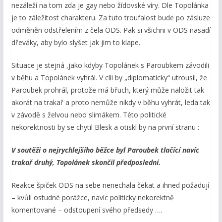
nezáleží na tom zda je gay nebo žídovské víry. Dle Topolánka
je to záležitost charakteru. Za tuto troufalost bude po zásluze
odměněn odstřelením z čela ODS. Pak si všichni v ODS nasadí
dřeváky, aby bylo slyšet jak jim to klape.
Situace je stejná ,jako kdyby Topolánek s Paroubkem závodili
v běhu a Topolánek vyhrál. V cíli by „diplomaticky“ utrousil, že
Paroubek prohrál, protože má břuch, který může naložit tak
akorát na trakař a proto nemůže nikdy v běhu vyhrát, leda tak
v závodě s želvou nebo slimákem. Této politické
nekorektnosti by se chytil Blesk a otiskl by na první stranu :
V soutěži o nejrychlejšího běžce byl Paroubek tlačící navíc
trakař druhý, Topolánek skončil předposlední.
Reakce špiček ODS na sebe nenechala čekat a ihned požadují
– kvůli ostudné porážce, navíc politicky nekorektně
komentované – odstoupení svého předsedy ….