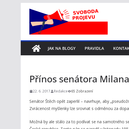
Přeskočit
na
obsah
JAK NA BLOGY
PRAVIDLA
KONTA
Přínos senátora Milana
22. 6. 2017
Redakce
65 Zobrazení
Senátor Štěch opět zaperlil – navrhuje, aby „pseudoživ
Zvrácenost myšlenky lze srovnat s odměnou za dopad
Možná by ale stálo za to podívat se na samotného s
České republice. Tento pán se narodil v listopadu 1953