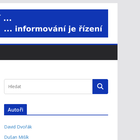
Autoři
David Dvořák
Dušan Mišík