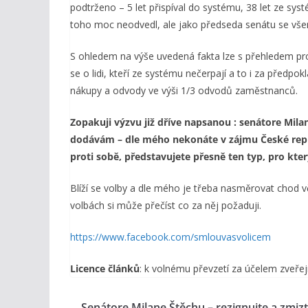
podtrženo – 5 let přispíval do systému, 38 let ze sy
toho moc neodvedl, ale jako předseda senátu se všem
S ohledem na výše uvedená fakta lze s přehledem pro
se o lidi, kteří ze systému nečerpají a to i za předpo
nákupy a odvody ve výši 1/3 odvodů zaměstnanců.
Zopakuji výzvu již dříve napsanou : senátore Milan
dodávám – dle mého nekonáte v zájmu České republ
proti sobě, představujete přesně ten typ, pro kte
Blíží se volby a dle mého je třeba nasměrovat chod vě
volbách si může přečíst co za něj požaduji.
https://www.facebook.com/smlouvasvolicem
Licence článků
: k volnému převzetí za účelem zveřej
Senátore Milane Štěchu – rezignujte a zmizt