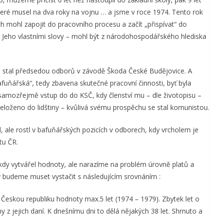
které musel na dva roky na vojnu … a jsme v roce 1974. Tento rok
h mohl zapojit do pracovního procesu a začít „přispívat“ do
 Jeho vlastními slovy – mohl být z národohospodářského hlediska
se stal předsedou odborů v závodě Škoda České Budějovice. A
fuňářská“, tedy zbavena skutečné pracovní činnosti, byť byla
 samozřejmě vstup do do KSČ, kdy členství mu – dle životopisu –
řeloženo do lidštiny – kvůlivá svému prospěchu se stal komunistou.
id, ale rostl v bafuňářských pozicích v odborech, kdy vrcholem je
tu ČR.
y vytvářel hodnoty, ale narazíme na problém úrovně platů a
y budeme muset vystačit s následujícím srovnáním :
 Českou republiku hodnoty max.5 let (1974 – 1979). Zbytek let o
 z jejich daní. K dnešnímu dni to dělá nějakých 38 let. Shrnuto a