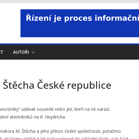
KT
AUTOŘI
 Štěcha České republice
nostníky“ udávali sousedé nebo jiní, kteří na ně narazí.
ení atentátníků na R. Heydricha.
enátora M. Štěcha a jeho přínos české společnosti, potažmo
, můžeme přičíst 6 let než nastoupil do základní školy, pak 9 let