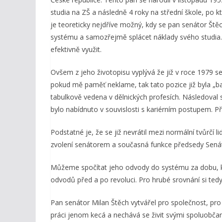
studia na ZŠ a následně 4 roky na střední škole, po 
je teoreticky nejdříve možný, kdy se pan senátor Štěc
systému a samozřejmě splácet náklady svého studia.
efektivně využit.
Ovšem z jeho životopisu vyplývá že již v roce 1979 
pokud mě paměť neklame, tak tato pozice již byla „ba
tabulkově vedena v dělnických profesích. Následoval
bylo nabídnuto v souvislosti s kariérním postupem. P
Podstatné je, že se již nevrátil mezi normální tvůrčí l
zvolení senátorem a současná funkce předsedy Sená
Můžeme spočítat jeho odvody do systému za dobu, kd
odvodů před a po revoluci. Pro hrubé srovnání si ted
Pan senátor Milan Štěch vytvářel pro společnost, pro
práci jenom kecá a nechává se živit svými spoluobčany