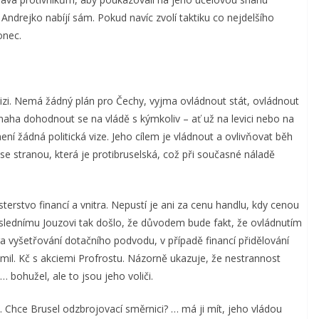
Andrejko nabíjí sám. Pokud navíc zvolí taktiku co nejdelšího
onec.
vizi. Nemá žádný plán pro Čechy, vyjma ovládnout stát, ovládnout
naha dohodnout se na vládě s kýmkoliv – ať už na levici nebo na
ení žádná politická vize. Jeho cílem je vládnout a ovlivňovat běh
y se stranou, která je protibruselská, což při současné náladě
terstvo financí a vnitra. Nepustí je ani za cenu handlu, kdy cenou
oslednímu Jouzovi tak došlo, že důvodem bude fakt, že ovládnutím
tra vyšetřování dotačního podvodu, v případě financí přidělování
 mil. Kč s akciemi Profrostu. Názorně ukazuje, že nestrannost
 bohužel, ale to jsou jeho voliči.
u. Chce Brusel odzbrojovací směrnici? … má ji mít, jeho vládou