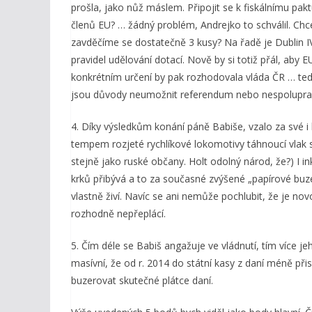
prošla, jako nůž máslem. Připojit se k fiskálnímu pak
členů EU? … žádný problém, Andrejko to schválil. Ch
zavděčíme se dostatečně 3 kusy? Na řadě je Dublin 
pravidel udělování dotací. Nově by si totiž přál, aby
konkrétním určení by pak rozhodovala vláda ČR … ted
jsou důvody neumožnit referendum nebo nespolupraco
4. Díky výsledkům konání páně Babiše, vzalo za své i h
tempem rozjeté rychlíkové lokomotivy táhnoucí vlak so
stejně jako ruské občany. Holt odolný národ, že?) I 
krků přibývá a to za současné zvýšené „papírové buze
vlastně živí. Navíc se ani nemůže pochlubit, že je 
rozhodně nepřeplácí.
5. Čím déle se Babiš angažuje ve vládnutí, tím více j
masívní, že od r. 2014 do státní kasy z daní méně př
buzerovat skutečné plátce daní.