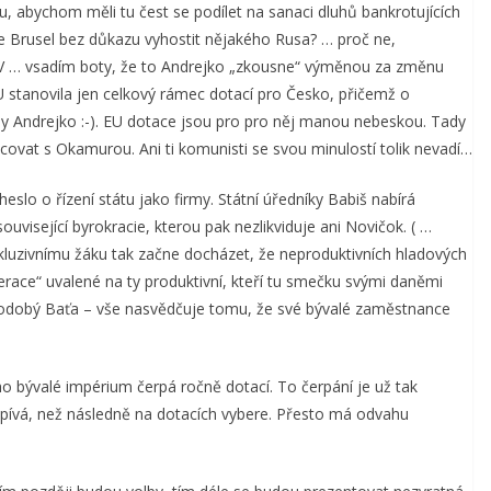
tu, abychom měli tu čest se podílet na sanaci dluhů bankrotujících
ce Brusel bez důkazu vyhostit nějakého Rusa? … proč ne,
IV … vsadím boty, že to Andrejko „zkousne“ výměnou za změnu
 EU stanovila jen celkový rámec dotací pro Česko, přičemž o
y Andrejko :-). EU dotace jsou pro pro něj manou nebeskou. Tady
vat s Okamurou. Ani ti komunisti se svou minulostí tolik nevadí…
eslo o řízení státu jako firmy. Státní úředníky Babiš nabírá
uvisející byrokracie, kterou pak nezlikviduje ani Novičok. ( …
inkluzivnímu žáku tak začne docházet, že neproduktivních hladových
race“ uvalené na ty produktivní, kteří tu smečku svými daněmi
novodobý Baťa – vše nasvědčuje tomu, že své bývalé zaměstnance
eho bývalé impérium čerpá ročně dotací. To čerpání je už tak
ispívá, než následně na dotacích vybere. Přesto má odvahu