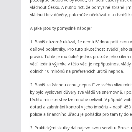
vládnout Česku. A nutno říct, že pomyslné zbraně jim 
vládnutí bez důvěry, pak může očekávat o to tvrdší k
A jaké jsou ty pomyslné náboje?
1. Babiš názorně ukázal, že nemá žádnou politickou 
daňové poplatníky. Pro tuto skutečnost svědčí jeho s
pravici. Tohle je mu úplně jedno, protože jeho cílem n
věcí. Jediná výjimka v této věci je nepřípustnost vlád
dolních 10 miliónů na preferencích určitě nepřidá.
2. Babiš za žádnou cenu „nepustí“ ze svého vlivu minis
by bylo vyslovení důvěry své vládě ve sněmovně. I p
těchto ministerstev lze mnohé ovlivnit. V případě vni
dotací a zabránění kontrol v jeho impériu – např. 458
policie a finančního úřadu je pohádka pro tam ty dole…
3. Praktickými skutky dal najevo svou servilitu Brusel