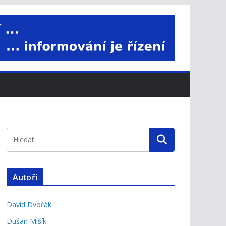
Autoři
David Dvořák
Dušan Mišík