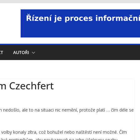
KT
AUTOŘI
m Czechfert
nedošlo, ale to na situaci nic nemění, protože platí … čím déle se
volby konaly zítra, což bohužel nebo naštěstí není možné. Čím
 dává protivníkům, aby poukazovali na jeho účelovou snahu