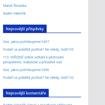
Marek Řezanka
Radim Valenčík
Nejnovější příspěvky
Vize, jakou potřebujeme/1697
Podaří se polidštit počítač? Ne někdy, teď!/133
113. VEŘEJNÉ online setkání k pěstování
perspektivní, realistické a přitažlivé vize
Vize, jakou potřebujeme/1696
Podaří se polidštit počítač? Ne někdy, teď!/132
Nejnovější komentáře
Radim Valenčík
:
Smysl a pravdivost sdělované