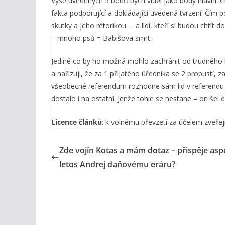
Výše uvedených 5 bodů bych viděl jako body hlavní. 
fakta podporující a dokládající uvedená tvrzení. Čím
skutky a jeho rétorikou … a lidí, kteří si budou chtít
– mnoho psů = Babišova smrt.
Jediné co by ho možná mohlo zachránit od trudného 
a nařizuji, že za 1 přijatého úředníka se 2 propustí, 
všeobecné referendum rozhodne sám lid v referendu 
dostalo i na ostatní. Jenže tohle se nestane – on šel d
Licence článků
: k volnému převzetí za účelem zveřej
Zde vojín Kotas a mám dotaz – přispěje as
letos Andrej daňovému eráru?