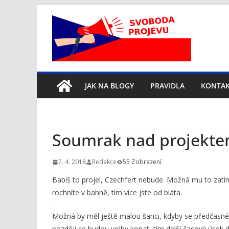
Přeskočit
na
obsah
JAK NA BLOGY
PRAVIDLA
KONTA
Soumrak nad projekte
7. 4. 2018
Redakce
55 Zobrazení
Babiš to projel, Czechfert nebude. Možná mu to zatím 
rochníte v bahně, tím více jste od bláta.
Možná by měl ještě malou šanci, kdyby se předčasné 
později se budou volby konat, tím delší časový úsek