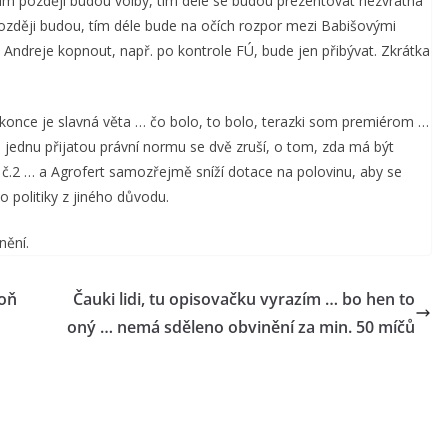
Čím později budou volby, tím déle se budou prezentovat nezvratná
 později budou, tím déle bude na očích rozpor mezi Babišovými
 do Andreje kopnout, např. po kontrole FÚ, bude jen přibývat. Zkrátka
konce je slavná věta … čo bolo, to bolo, terazki som premiérom …
za jednu přijatou právní normu se dvě zruší, o tom, zda má být
č.2 … a Agrofert samozřejmě sníží dotace na polovinu, aby se
o politiky z jiného důvodu.
nění.
poň
Čauki lidi, tu opisovačku vyrazím … bo hen to
oný … nemá sděleno obvinění za min. 50 míčů