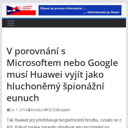
Přeskočit
na
obsah
V porovnání s
Microsoftem nebo Google
musí Huawei vyjít jako
hluchoněmý špionážní
eunuch
24. 1. 2019
Redakce
72 Zobrazení
Tak Huawei prý představuje bezpečnostní hrozbu, ozvalo se z
BIS. Pokud zpráva opravdu obsahuje jen upozornění na