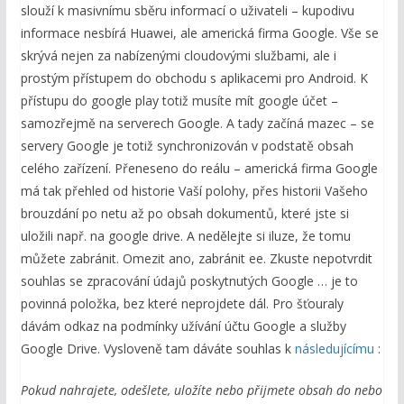
slouží k masivnímu sběru informací o uživateli – kupodivu
informace nesbírá Huawei, ale americká firma Google. Vše se
skrývá nejen za nabízenými cloudovými službami, ale i
prostým přístupem do obchodu s aplikacemi pro Android. K
přístupu do google play totiž musíte mít google účet –
samozřejmě na serverech Google. A tady začíná mazec – se
servery Google je totiž synchronizován v podstatě obsah
celého zařízení. Přeneseno do reálu – americká firma Google
má tak přehled od historie Vaší polohy, přes historii Vašeho
brouzdání po netu až po obsah dokumentů, které jste si
uložili např. na google drive. A nedělejte si iluze, že tomu
můžete zabránit. Omezit ano, zabránit ee. Zkuste nepotvrdit
souhlas se zpracování údajů poskytnutých Google … je to
povinná položka, bez které neprojdete dál. Pro šťouraly
dávám odkaz na podmínky užívání účtu Google a služby
Google Drive. Vysloveně tam dáváte souhlas k
následujícímu
:
Pokud nahrajete, odešlete, uložíte nebo přijmete obsah do nebo