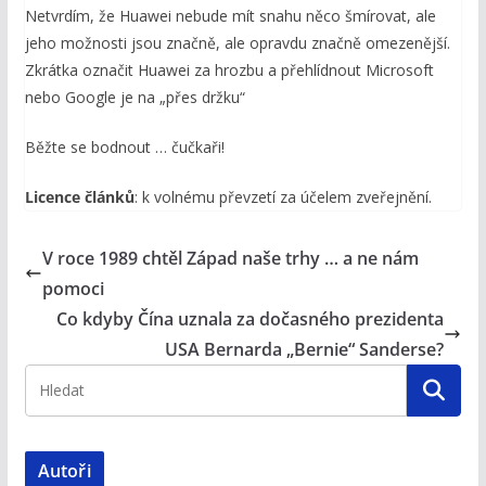
Netvrdím, že Huawei nebude mít snahu něco šmírovat, ale
jeho možnosti jsou značně, ale opravdu značně omezenější.
Zkrátka označit Huawei za hrozbu a přehlídnout Microsoft
nebo Google je na „přes držku“
Běžte se bodnout … čučkaři!
Licence článků
: k volnému převzetí za účelem zveřejnění.
V roce 1989 chtěl Západ naše trhy … a ne nám
pomoci
Co kdyby Čína uznala za dočasného prezidenta
USA Bernarda „Bernie“ Sanderse?
Autoři