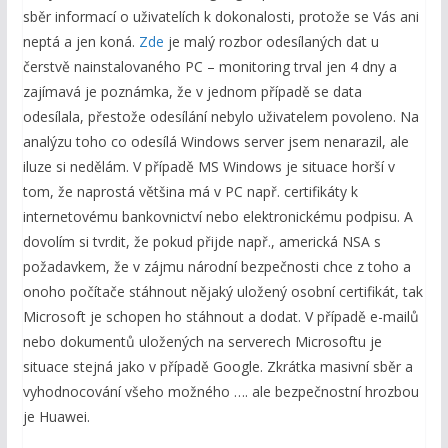
sběr informací o uživatelích k dokonalosti, protože se Vás ani
neptá a jen koná.
Zde
je malý rozbor odesílaných dat u
čerstvě nainstalovaného PC – monitoring trval jen 4 dny a
zajímavá je poznámka, že v jednom případě se data
odesílala, přestože odesílání nebylo uživatelem povoleno. Na
analýzu toho co odesílá Windows server jsem nenarazil, ale
iluze si nedělám. V případě MS Windows je situace horší v
tom, že naprostá většina má v PC např. certifikáty k
internetovému bankovnictví nebo elektronickému podpisu. A
dovolím si tvrdit, že pokud přijde např., americká NSA s
požadavkem, že v zájmu národní bezpečnosti chce z toho a
onoho počítače stáhnout nějaký uložený osobní certifikát, tak
Microsoft je schopen ho stáhnout a dodat. V případě e-mailů
nebo dokumentů uložených na serverech Microsoftu je
situace stejná jako v případě Google. Zkrátka masivní sběr a
vyhodnocování všeho možného …. ale bezpečnostní hrozbou
je Huawei.