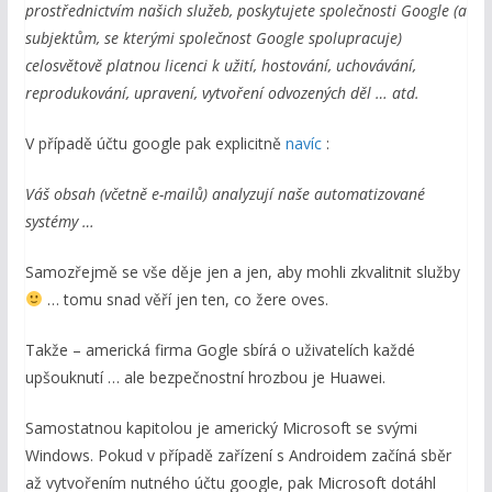
prostřednictvím našich služeb, poskytujete společnosti Google (a
subjektům, se kterými společnost Google spolupracuje)
celosvětově platnou licenci k užití, hostování, uchovávání,
reprodukování, upravení, vytvoření odvozených děl … atd.
V případě účtu google pak explicitně
navíc
:
Váš obsah (včetně e-mailů) analyzují naše automatizované
systémy …
Samozřejmě se vše děje jen a jen, aby mohli zkvalitnit služby
… tomu snad věří jen ten, co žere oves.
Takže – americká firma Gogle sbírá o uživatelích každé
upšouknutí … ale bezpečnostní hrozbou je Huawei.
Samostatnou kapitolou je americký Microsoft se svými
Windows. Pokud v případě zařízení s Androidem začíná sběr
až vytvořením nutného účtu google, pak Microsoft dotáhl