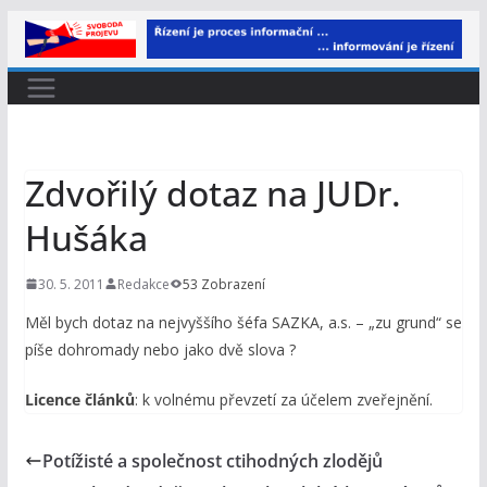
Přeskočit
na
obsah
Zdvořilý dotaz na JUDr.
Hušáka
30. 5. 2011
Redakce
53 Zobrazení
Měl bych dotaz na nejvyššího šéfa SAZKA, a.s. – „zu grund“ se
píše dohromady nebo jako dvě slova ?
Licence článků
: k volnému převzetí za účelem zveřejnění.
Potížisté a společnost ctihodných zlodějů