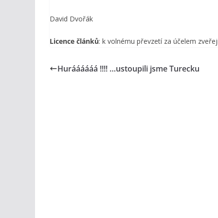
David Dvořák
Licence článků
: k volnému převzetí za účelem zveřej
Huráááááá !!!! …ustoupili jsme Turecku