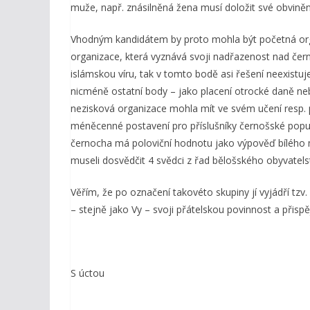
muže, např. znásilněná žena musí doložit své obviněn
Vhodným kandidátem by proto mohla být početná org
organizace, která vyznává svoji nadřazenost nad čer
islámskou víru, tak v tomto bodě asi řešení neexistu
nicméně ostatní body – jako placení otrocké daně ne
nezisková organizace mohla mít ve svém učení resp. 
méněcenné postavení pro příslušníky černošské popu
černocha má poloviční hodnotu jako výpověď bílého
museli dosvědčit 4 svědci z řad bělošského obyvatel
Věřím, že po označení takovéto skupiny jí vyjádří tzv.
– stejně jako Vy – svoji přátelskou povinnost a přispěj
S úctou