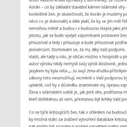
Korán – co by základní stavební kámen islámské víry 
konkrétně žen. Je skutečností, že Korán je muslimy 
něco co je dokonalé) a dále platí, že by se jím měl ří
nemohou měnit a budou i v budoucnu stejná jako před s
jistotu, jak se bude vyvíjet vzpomínané postavení že
přisuzoval a tedy i přisuzuje a bude přisuzovat podřa
jinověrcům. Domnívám se, že mj. díky Vaší podpoře, s
vlasti, ale tady u nás, je občas možno v hospodě u piv
autor výroku nikdy nemyslí svůj výrok doslovně, jedná
jazykem by byla věta „
…tu svoji ženu-družku-přítelkyni
zákony toto neumožňují, nicméně s Vaší podporou by 
uplatnit, což by v důsledku znamenalo mj. úpravu 
Žena v islámském světě je, jak jistě víte, podřízena mu
kteří dohlédnou až sem, přestanou být kritiky Vaší p
Co se týče kritizujících žen, tak s ohledem na budouc
by možná stálo za zvážení vytvoření databáze kritizuj
pak mohly být pozvány k podání vysvětlení svého minu