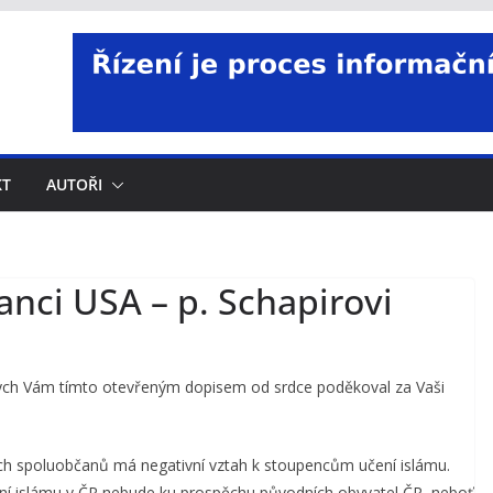
KT
AUTOŘI
anci USA – p. Schapirovi
abych Vám tímto otevřeným dopisem od srdce poděkoval za Vaši
ých spoluobčanů má negativní vztah k stoupencům učení islámu.
ření islámu v ČR nebude ku prospěchu původních obyvatel ČR, neboť