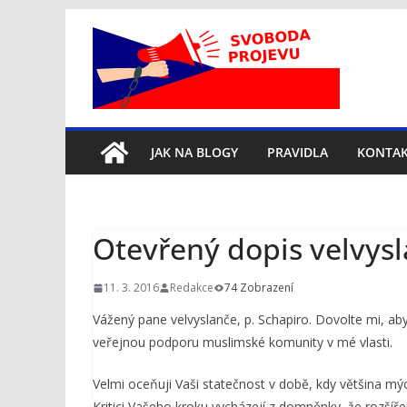
Přeskočit
na
obsah
JAK NA BLOGY
PRAVIDLA
KONTA
Otevřený dopis velvysl
11. 3. 2016
Redakce
74 Zobrazení
Vážený pane velvyslanče, p. Schapiro. Dovolte mi, 
veřejnou podporu muslimské komunity v mé vlasti.
Velmi oceňuji Vaši statečnost v době, kdy většina m
Kritici Vašeho kroku vycházejí z domněnky, že rozší