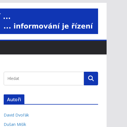
Autoři
David Dvořák
Dušan Mišík