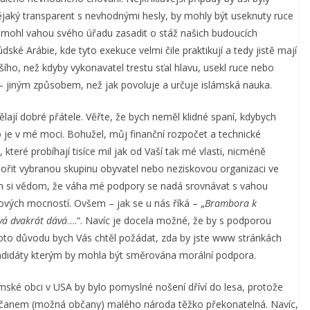
ějaký transparent s nevhodnými hesly, by mohly být useknuty ruce
 mohl vahou svého úřadu zasadit o stáž našich budoucích
é Arábie, kde tyto exekuce velmi čile praktikují a tedy jistě mají
šího, než kdyby vykonavatel trestu sťal hlavu, usekl ruce nebo
 – jiným způsobem, než jak povoluje a určuje islámská nauka.
lají dobré přátele. Věřte, že bych neměl klidné spaní, kdybych
o je v mé moci. Bohužel, můj finanční rozpočet a technické
teré probíhají tisíce mil jak od Vaší tak mé vlasti, nicméně
řit vybranou skupinu obyvatel nebo neziskovou organizaci ve
sem si vědom, že váha mé podpory se nadá srovnávat s vahou
vých mocností. Ovšem – jak se u nás říká – „
Brambora k
vá dvakrát dává
….“. Navíc je docela možné, že by s podporou
ohoto důvodu bych Vás chtěl požádat, zda by jste www stránkách
ndidáty kterým by mohla být směrována morální podpora.
mské obci v USA by bylo pomyslné nošení dříví do lesa, protože
bčanem (možná občany) malého národa těžko překonatelná. Navíc,