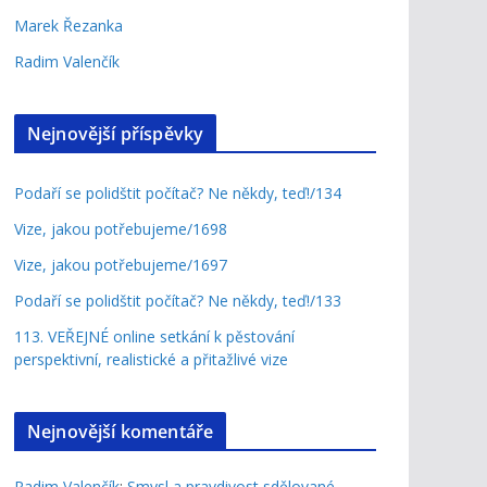
Marek Řezanka
Radim Valenčík
Nejnovější příspěvky
Podaří se polidštit počítač? Ne někdy, teď!/134
Vize, jakou potřebujeme/1698
Vize, jakou potřebujeme/1697
Podaří se polidštit počítač? Ne někdy, teď!/133
113. VEŘEJNÉ online setkání k pěstování
perspektivní, realistické a přitažlivé vize
Nejnovější komentáře
Radim Valenčík
:
Smysl a pravdivost sdělované