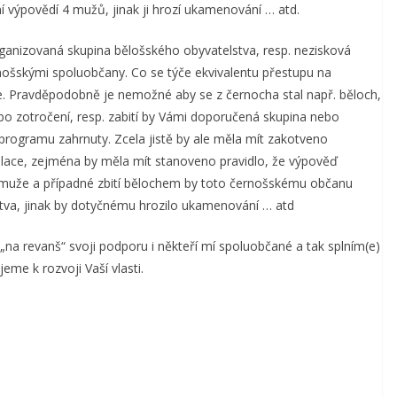
í výpovědí 4 mužů, jinak ji hrozí ukamenování … atd.
anizovaná skupina bělošského obyvatelstva, resp. nezisková
nošskými spoluobčany. Co se týče ekvivalentu přestupu na
je. Pravděpodobně je nemožné aby se z černocha stal např. běloch,
bo zotročení, resp. zabití by Vámi doporučená skupina nebo
programu zahrnuty. Zcela jistě by ale měla mít zakotveno
lace, zejména by měla mít stanoveno pravidlo, že výpověď
 muže a případné zbití bělochem by toto černošskému občanu
stva, jinak by dotyčnému hrozilo ukamenování … atd
 „na revanš“ svoji podporu i někteří mí spoluobčané a tak splním(e)
eme k rozvoji Vaší vlasti.