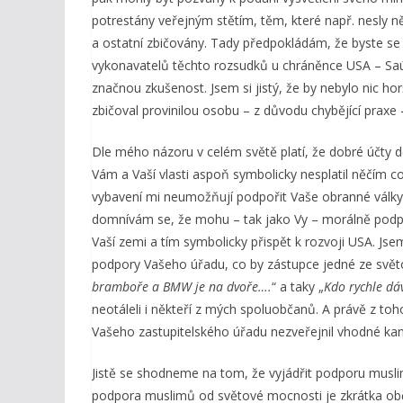
potrestány veřejným stětím, těm, které např. nesly n
a ostatní zbičovány. Tady předpokládám, že byste se
vykonavatelů těchto rozsudků u chráněnce USA – Saúdsk
značnou zkušenost. Jsem si jistý, že by nebylo nic hor
zbičoval provinilou osobu – z důvodu chybějící praxe
Dle mého názoru v celém světě platí, že dobré účty dě
Vám a Vaší vlasti aspoň symbolicky nesplatil něčím c
vybavení mi neumožňují podpořit Vaše obranné války, k
domnívám se, že mohu – tak jako Vy – morálně podpo
Vaší zemi a tím symbolicky přispět k rozvoji USA. J
podpory Vašeho úřadu, co by zástupce jedné ze světo
bramboře a BMW je na dvoře….
“ a taky „
Kd
o rychle dá
neotáleli i někteří z mých spoluobčanů. A právě z t
Vašeho zastupitelského úřadu nezveřejnil vhodné ka
Jistě se shodneme na tom, že vyjádřit podporu musli
podpora muslimů od světové mocnosti je zkrátka o