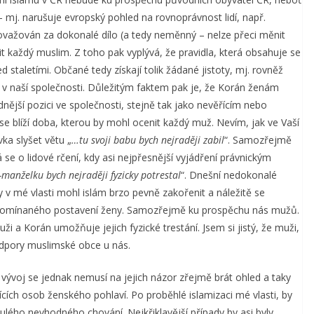
– mj. narušuje evropský pohled na rovnoprávnost lidí, např.
považován za dokonalé dílo (a tedy neměnný – nelze přeci měnit
dit každý muslim. Z toho pak vyplývá, že pravidla, která obsahuje se
taletími. Občané tedy získají tolik žádané jistoty, mj. rovněž
n v naší společnosti. Důležitým faktem pak je, že Korán ženám
dnější pozici ve společnosti, stejně tak jako nevěřícím nebo
e blíží doba, kterou by mohl ocenit každý muž. Nevím, jak ve Vaší
ka slyšet větu „
…tu svoji
babu
bych nejraději zabil
“. Samozřejmě
 se o lidové rčení, kdy asi nejpřesnější vyjádření právnickým
-manželku bych nejraději fyzicky potrestal
“. Dnešní nedokonalé
v mé vlasti mohl islám brzo pevně zakořenit a náležitě se
vzpomínaného postavení ženy. Samozřejmě ku prospěchu nás mužů.
ži a Korán umožňuje jejich fyzické trestání. Jsem si jistý, že muži,
odpory muslimské obce u nás.
í vývoj se jednak nemusí na jejich názor zřejmě brát ohled a taky
ících osob ženského pohlaví. Po proběhlé islamizaci mé vlasti, by
lého nevhodného chování. Nejkřiklavější případy by asi byly