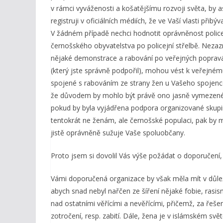
v rámci vyváženosti a košatějšímu rozvoji světa, by as
registruji v oficiálních médiích, že ve Vaší vlasti při
V žádném případě nechci hodnotit oprávněnost policej
černošského obyvatelstva po policejní střelbě. Nezaz
nějaké demonstrace a rabování po veřejných popravách
(který jste správně podpořil), mohou vést k veřejn
spojené s rabováním ze strany žen u Vašeho spojenc
že důvodem by mohlo být právě ono jasně vymezené p
pokud by byla vyjádřena podpora organizované skupině 
tentokrát ne ženám, ale černošské populaci, pak by měl
jistě oprávněně sužuje Vaše spoluobčany.
Proto jsem si dovolil Vás výše požádat o doporučení, 
Vámi doporučená organizace by však měla mít v důle
abych snad nebyl nařčen ze šíření nějaké fobie, ras
nad ostatními věřícími a nevěřícími, přičemž, za řešen
zotročení, resp. zabití. Dále, žena je v islámském s