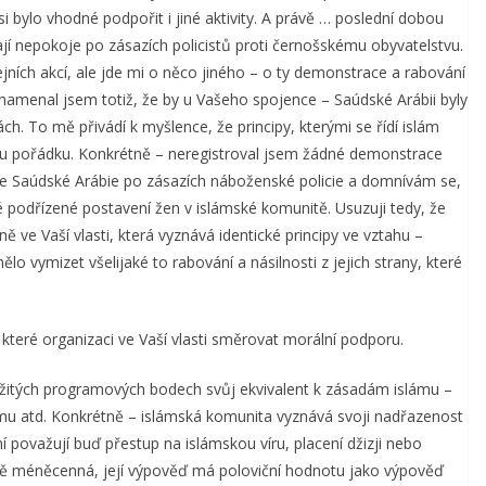
i bylo vhodné podpořit i jiné aktivity. A právě … poslední dobou
bývají nepokoje po zásazích policistů proti černošskému obyvatelstvu.
ních akcí, ale jde mi o něco jiného – o ty demonstrace a rabování
namenal jsem totiž, že by u Vašeho spojence – Saúdské Arábii byly
. To mě přivádí k myšlence, že principy, kterými se řídí islám
ému pořádku. Konkrétně – neregistroval jsem žádné demonstrace
e Saúdské Arábie po zásazích náboženské policie a domnívám se,
odřízené postavení žen v islámské komunitě. Usuzuji tedy, že
ve Vaší vlasti, která vyznává identické principy ve vztahu –
o vymizet všelijaké to rabování a násilnosti z jejich strany, které
které organizaci ve Vaší vlasti směrovat morální podporu.
žitých programových bodech svůj ekvivalent k zásadám islámu –
ismu atd. Konkrétně – islámská komunita vyznává svoji nadřazenost
í považují buď přestup na islámskou víru, placení džizji nebo
větě méněcenná, její výpověď má poloviční hodnotu jako výpověď