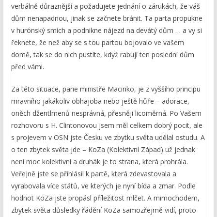
verbálně důraznější a požadujete jednání o zárukách, že váš
dům nenapadnou, jinak se začnete bránit. Ta parta propukne
v hurónský smích a podnikne nájezd na devátý dům … a vy si
řeknete, že než aby se s tou partou bojovalo ve vašem
domě, tak se do nich pustíte, když rabují ten poslední dům
před vámi.
Za této situace, pane ministře Macinko, je z vyššího principu
mravního jakákoliv obhajoba nebo ještě hůře – adorace,
oněch džentlmenů nesprávná, přesněji licoměrná. Po Vašem
rozhovoru s H. Clintonovou jsem měl celkem dobrý pocit, ale
s projevem v OSN jste Česku ve zbytku světa udělal ostudu. A
o ten zbytek světa jde – KoZa (Kolektivní Západ) už jednak
není moc kolektivní a druhák je to strana, která prohrála.
Veřejně jste se přihlásil k partě, která zdevastovala a
vyrabovala více států, ve kterých je nyní bída a zmar. Podle
hodnot KoZa jste propásl příležitost mlčet. A mimochodem,
zbytek světa důsledky řádění KoZa samozřejmě vidí, proto