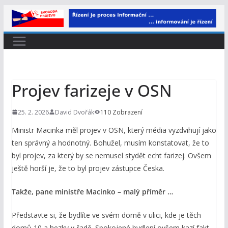
Přeskočit
na
obsah
Projev farizeje v OSN
25. 2. 2026
David Dvořák
110 Zobrazení
Ministr Macinka měl projev v OSN, který média vyzdvihují jako
ten správný a hodnotný. Bohužel, musím konstatovat, že to
byl projev, za který by se nemusel stydět echt farizej. Ovšem
ještě horší je, že to byl projev zástupce Česka.
Takže, pane ministře Macinko – malý příměr …
Představte si, že bydlíte ve svém domě v ulici, kde je těch
domů 10 a hezky v řadě. Spokojené bydlení ovšem kazí fakt,