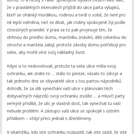
že v pravidelných intervalech přijíždí do ulice parta výlupků,
kteří se ohánějí morálkou, rodinou a tvrdí o sobě, že není pro
ně lepší odměna, než se dívat, jak rodiny spokojeně žijí podle
ctnostných pravidel. V praxi se to pak projevuje tím, že
vtrhnou do prvního domu, manželku znásilní, děti odvedou do
otroctví a manžela zabijí, protože zásoby domu potřebují pro
sebe, aby mohli vést svůj nákladný život.
Kdysi si to nedovolovali, protože ta vaše ulice měla svoji
ochranku, ale znáte to … stálo to peníze, vázalo to zdroje a
tak jednoho dne se obyvatelé ulice s tou partou nájezdníků
dohodli, že za slib vynechání vaší ulice v plánování těch
dobyvačných nájezdů svoji ochranku zrušíte … a mluvčí party
veřejně přislíbil, že ulic je vlastně dost, tak vynechat tu vaši
nebude problém. A zástupci vaší ulice se spokojili s ústním
příslibem – vždyť přeci jednali s džentlmeny.
V okamžiku, kdy jste ochranku rozpustili, tak jste zjistil, že jste