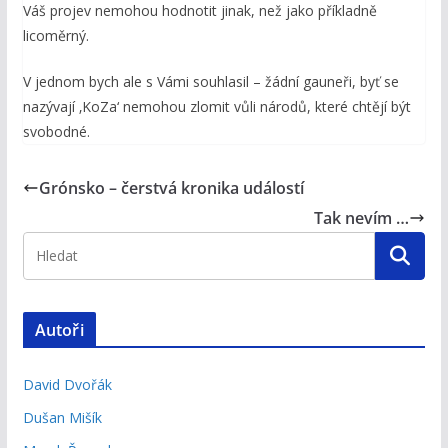
Váš projev nemohou hodnotit jinak, než jako příkladně
licoměrný.
V jednom bych ale s Vámi souhlasil – žádní gauneři, byť se
nazývají ‚KoZa‘ nemohou zlomit vůli národů, které chtějí být
svobodné.
Grónsko – čerstvá kronika událostí
Tak nevím …
Autoři
David Dvořák
Dušan Mišík