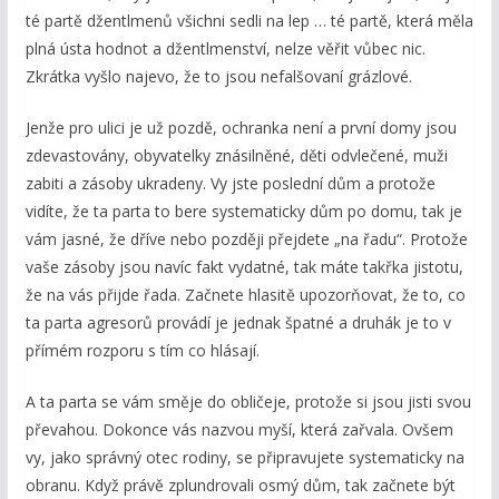
té partě džentlmenů všichni sedli na lep … té partě, která měla
plná ústa hodnot a džentlmenství, nelze věřit vůbec nic.
Zkrátka vyšlo najevo, že to jsou nefalšovaní grázlové.
Jenže pro ulici je už pozdě, ochranka není a první domy jsou
zdevastovány, obyvatelky znásilněné, děti odvlečené, muži
zabiti a zásoby ukradeny. Vy jste poslední dům a protože
vidíte, že ta parta to bere systematicky dům po domu, tak je
vám jasné, že dříve nebo později přejdete „na řadu“. Protože
vaše zásoby jsou navíc fakt vydatné, tak máte takřka jistotu,
že na vás přijde řada. Začnete hlasitě upozorňovat, že to, co
ta parta agresorů provádí je jednak špatné a druhák je to v
přímém rozporu s tím co hlásají.
A ta parta se vám směje do obličeje, protože si jsou jisti svou
převahou. Dokonce vás nazvou myší, která zařvala. Ovšem
vy, jako správný otec rodiny, se připravujete systematicky na
obranu. Když právě zplundrovali osmý dům, tak začnete být