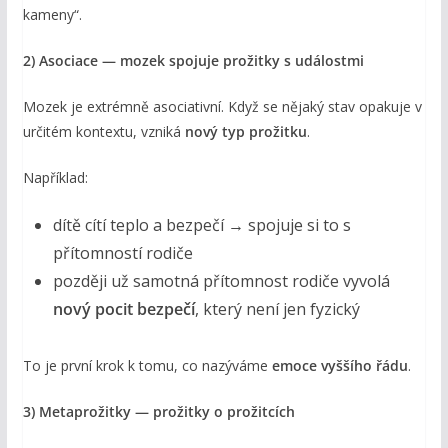
kameny“.
2) Asociace — mozek spojuje prožitky s událostmi
Mozek je extrémně asociativní. Když se nějaký stav opakuje v
určitém kontextu, vzniká
nový typ prožitku
.
Například:
dítě cítí teplo a bezpečí → spojuje si to s
přítomností rodiče
později už samotná přítomnost rodiče vyvolá
nový pocit bezpečí
, který není jen fyzický
To je první krok k tomu, co nazýváme
emoce vyššího řádu
.
3) Metaprožitky — prožitky o prožitcích