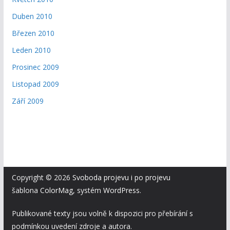
Duben 2010
Březen 2010
Leden 2010
Prosinec 2009
Listopad 2009
Září 2009
Copyright © 2026
Svoboda projevu i po projevu
šablona
ColorMag
, systém
WordPress
.
Publikované texty jsou volně k dispozici pro přebírání s
podmínkou uvedení zdroje a autora.