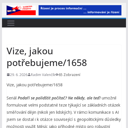
Přeskočit
na
obsah
Vize, jakou
potřebujeme/1658
29. 6. 2026
Radim Valenčík
65 Zobrazení
Vize, jakou potřebujeme/1658
Seriál
Podaří se polidštit počítač? Ne někdy, ale teď!
umožnil
formulovat velmi podstatné teze týkající se základních otázek
směřování dějin (nikoli jen lidských). V rámci komunikace s AI
jsem se dostal i k otázce související s geopolitickými důsledky
možnosti využít Měsíc jako příhodné místo pro robustní