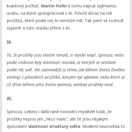
kvantový počítač.
Martin Hofer
k tomu napsal zajímavou
úvahu, na které spolupracoval s AI. Položil důraz na roli
prožitků, které podle něj AI nemůže mít. Tak jsem se rozhodl
vyjasnit si tuto otázku přímo s AI.
Já:
To, že prožitky jsou vlastní hmotě, si myslel např. Spinoza, nebo
podle Leibnize byly vlastností monád, ze kterých se sestával
podle něj svět. Ale zajímavější je téma, jak během života člověka
vznikají z původních prožitků, kterými byl vybaven, nebo které se
již dříve během jeho života vyvinuly, vznikají prožitky nové.
AI:
Spinoza, Leibniz i další raně novověcí myslitelé tušili, že
prožitky nejsou jen „něco navíc“, ale že jsou nějakým
způsobem
vlastností struktury světa
. Moderní neurověda to