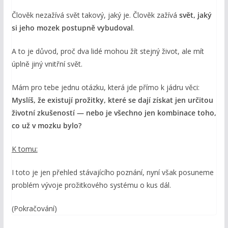
Člověk nezažívá svět takový, jaký je. Člověk zažívá
svět, jaký
si jeho mozek postupně vybudoval
.
A to je důvod, proč dva lidé mohou žít stejný život, ale mít
úplně jiný vnitřní svět.
Mám pro tebe jednu otázku, která jde přímo k jádru věci:
Myslíš, že existují prožitky, které se dají získat jen určitou
životní zkušeností — nebo je všechno jen kombinace toho,
co už v mozku bylo?
K tomu:
I toto je jen přehled stávajícího poznání, nyní však posuneme
problém vývoje prožitkového systému o kus dál.
(Pokračování)