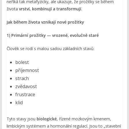
neříká tak metafyzicky, ale ukazuje, že prožitky se během
života
vrství, kombinují a transformují
.
Jak během života vznikají nové prožitky
1) Primární prožitky — vrozené, evolučně staré
Člověk se rodí s malou sadou základních stavů:
bolest
příjemnost
strach
zvědavost
frustrace
klid
Tyto stavy jsou
biologické
, řízené mozkovým kmenem,
limbickým systémem a hormonální regulací. Jsou to „stavební