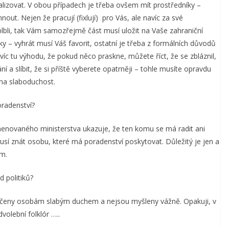
alizovat. V obou případech je třeba ovšem mít prostředníky –
ut. Nejen že pracují (fixlují) pro Vás, ale navíc za své
blbli, tak Vám samozřejmě část musí uložit na Vaše zahraniční
 vyhrát musí Váš favorit, ostatní je třeba z formálních důvodů
víc tu výhodu, že pokud něco praskne, můžete říct, že se zbláznil,
í a slíbit, že si příště vyberete opatrněji – tohle musíte opravdu
na slaboduchost.
oradenství?
menovaného ministerstva ukazuje, že ten komu se má radit ani
sí znát osobu, které má poradenství poskytovat. Důležitý je jen a
ám.
 politiků?
 určeny osobám slabým duchem a nejsou myšleny vážně. Opakuji, v
olební folklór …..