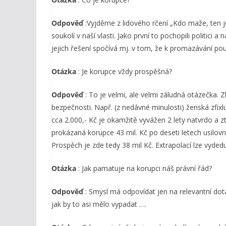
Odpověď
:Vyjděme z lidového rčení „Kdo maže, ten
soukolí v naší vlasti. Jako první to pochopili politici a
jejich řešení spočívá mj. v tom, že k promazávání po
Otázka
: Je korupce vždy prospěšná?
Odpověď
: To je velmi, ale velmi záludná otázečka. 
bezpečnosti. Např. (z nedávné minulosti) ženská zfi
cca 2.000,- Kč je okamžitě vyvážen 2 lety natvrdo a 
prokázaná korupce 43 mil. Kč po deseti letech usilov
Prospěch je zde tedy 38 mil Kč. Extrapolací lze vyded
Otázka
: Jak pamatuje na korupci náš právní řád?
Odpověď
: Smysl má odpovídat jen na relevantní dota
jak by to asi mělo vypadat ….