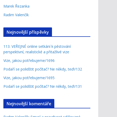
Marek Řezanka
Radim Valenčík
Nejnovější příspěvky
113. VEŘEJNÉ online setkání k pěstování
perspektivní, realistické a přitažlivé vize
Vize, jakou potřebujeme/1696
Podaří se polidštit počítač? Ne někdy, teď!/132
Vize, jakou potřebujeme/1695
Podaří se polidštit počítač? Ne někdy, teď!/131
Nejnovější komentáře
Radim Valenčík
:
Smysl a pravdivost sdělované