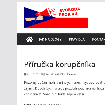
Přeskočit
na
obsah
JAK NA BLOGY
PRAVIDLA
KONTA
Příručka korupčníka
21. 12. 2010
Redakce
73 Zobrazení
Pozorný občan mohl v minulých dnech vypozorovat, že 
zájem. Dovolil bych si tedy pozdvihnout rukavici hoze
korupčníka“. Snad o ni bude zájem větší …
Otázka
: Co je korupce?