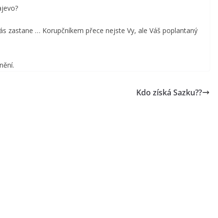
ajevo?
e Vás zastane … Korupčníkem přece nejste Vy, ale Váš poplantaný
nění.
Kdo získá Sazku??