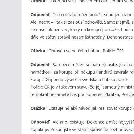
Otázka
: O korupci ví všichni v mém okolí, mám se bá
Odpověď
: Tuto otázku může položit snad jen cizine
Ale, nechť – i tak si zaslouží odpověď. Samozřejmě, 
se našel blouznivec, který na korupci poukáže, bude 
dále ve státní správě nezaměstnatelný. Dehonestace 
Otázka
: Opravdu se netřeba bát ani Policie ČR?
Odpověď
: Samozřejmě, že se bát nemusíte. Jste na 
namátkou : za korupci při nákupu Pandurů zavírala r
korupci Grippenů vyšetřila švédská a britská policie – 
Policie ČR je v takovém stavu, že její samotný minis
tentokrát nezamete tzv. pod koberec. Zkrátka, Policie
Otázka
: Existuje nějaký návod jak realizovat korupci
Odpověď
: Ale ano, existuje. Dokonce z míst nejvyšší
zopakuje. Pokud jste ve státní správě na rozhodovacím p