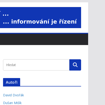
Autoři
David Dvořák
Dušan Mišík