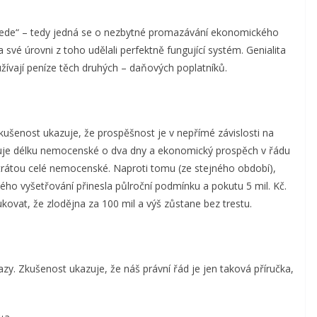
 jede“ – tedy jedná se o nezbytné promazávání ekonomického
 na své úrovni z toho udělali perfektně fungující systém. Genialita
užívají peníze těch druhých – daňových poplatníků.
Zkušenost ukazuje, že prospěšnost je v nepřímé závislosti na
xluje délku nemocenské o dva dny a ekonomický prospěch v řádu
ztrátou celé nemocenské. Naproti tomu (ze stejného období),
ného vyšetřování přinesla půlroční podmínku a pokutu 5 mil. Kč.
ukovat, že zlodějna za 100 mil a výš zůstane bez trestu.
zy. Zkušenost ukazuje, že náš právní řád je jen taková příručka,