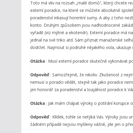
Toto má vliv na rozsah „malé domů“, který chcete re
externí poradce, na které se můžete absolutně spolehno
poradenství inkasují horentní sumy. A aby z toho nez
konto. Druhým způsobem jsou nadhodnocené zakázky –
vyřadit (viz mýtné a ekotendr). Externí poradce má na
jednal na své triko atd. Sám přiznat manažerské selhán
dodržet. Najmout si podruhé nějakého vola, ukazuje 
Otázka
: Musí externí poradce skutečně vykonávat p
Odpověď
: Samozřejmě, že nikoliv. Zkušenost z nej
nemusí o poradci vědět, stejně tak jako poradce nemu
jen honorář za poradenství a loajálnost poradce k V
Otázka
: Jak mám chápat výroky o potírání korupce od
Odpověď
: Klídek, tohle se netýká Vás. Výroky jsou
žádném případě nejsou myšleny vážně, jde jen o předv