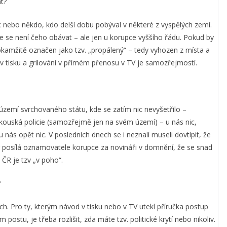
t?
c nebo někdo, kdo delší dobu pobýval v některé z vyspělých zemí.
že se není čeho obávat – ale jen u korupce vyššího řádu. Pokud by
okamžitě označen jako tzv. „propálený“ – tedy vyhozen z místa a
v tisku a grilování v přímém přenosu v TV je samozřejmostí.
území svrchovaného státu, kde se zatím nic nevyšetřilo –
akouská policie (samozřejmě jen na svém území) – u nás nic,
u nás opět nic. V posledních dnech se i neznalí museli dovtípit, že
tr posílá oznamovatele korupce za novináři v domnění, že se snad
 ČR je tzv „v poho“.
?
ch. Pro ty, kterým návod v tisku nebo v TV utekl příručka postup
ostu, je třeba rozlišit, zda máte tzv. politické krytí nebo nikoliv.