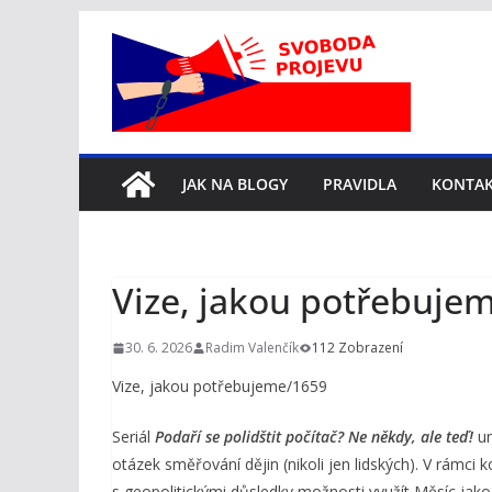
Přeskočit
na
obsah
JAK NA BLOGY
PRAVIDLA
KONTA
Vize, jakou potřebuje
30. 6. 2026
Radim Valenčík
112 Zobrazení
Vize, jakou potřebujeme/1659
Seriál
Podaří se polidštit počítač? Ne někdy, ale teď!
um
otázek směřování dějin (nikoli jen lidských). V rámci 
s geopolitickými důsledky možnosti využít Měsíc jako