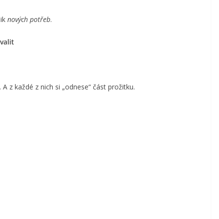
nik
nových potřeb
.
valit
. A z každé z nich si „odnese“ část prožitku.