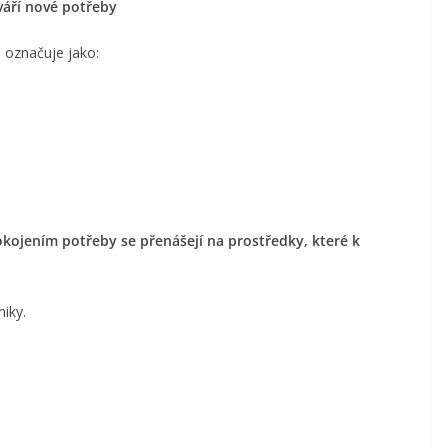
váří nové potřeby
 označuje jako:
okojením potřeby se přenášejí na prostředky, které k
iky.