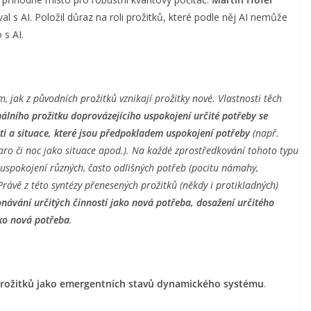
 s AI. Položil důraz na roli prožitků, které podle něj AI nemůže
 s AI.
 jak z původních prožitků vznikají prožitky nové. Vlastnosti těch
inálního prožitku doprovázejícího uspokojení určité potřeby se
sti a situace, které jsou předpokladem uspokojení potřeby
(např.
jaro či noc jako situace apod.). Na každé zprostředkování tohoto typu
 uspokojení různých, často odlišných potřeb (pocitu námahy,
rávě z této syntézy přenesených prožitků (někdy i protikladných)
onávání určitých činností jako nová potřeba, dosažení určitého
ako nová potřeba
.
prožitků jako emergentních stavů dynamického systému
.