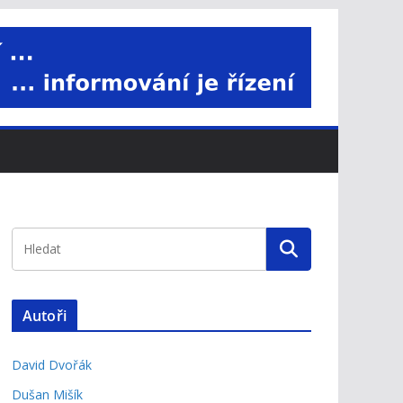
Autoři
David Dvořák
Dušan Mišík