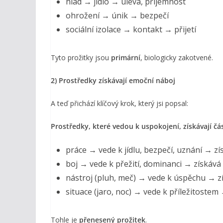
hlad → jídlo → úleva, příjemnost
ohrožení → únik → bezpečí
sociální izolace → kontakt → přijetí
Tyto prožitky jsou
primární
, biologicky zakotvené.
2) Prostředky získávají emoční náboj
A teď přichází klíčový krok, který jsi popsal:
Prostředky, které vedou k uspokojení, získávají čá
práce → vede k jídlu, bezpečí, uznání → z
boj → vede k přežití, dominanci → získáv
nástroj (pluh, meč) → vede k úspěchu → 
situace (jaro, noc) → vede k příležitoste
Tohle je
přenesený prožitek
.