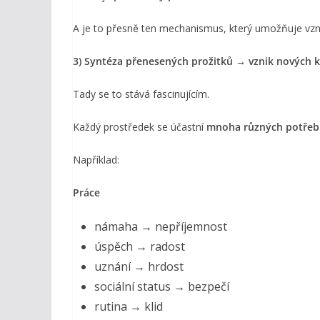
A je to přesně ten mechanismus, který umožňuje vz
3) Syntéza přenesených prožitků → vznik nových k
Tady se to stává fascinujícím.
Každý prostředek se účastní
mnoha různých potřeb
Například:
Práce
námaha → nepříjemnost
úspěch → radost
uznání → hrdost
sociální status → bezpečí
rutina → klid