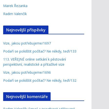
Marek Řezanka
Radim Valenčík
Nejnovější příspěvky
Vize, jakou potřebujeme/1697
Podaří se polidštit počítač? Ne někdy, teď!/133
113. VEŘEJNÉ online setkání k pěstování
perspektivní, realistické a přitažlivé vize
Vize, jakou potřebujeme/1696
Podaří se polidštit počítač? Ne někdy, teď!/132
Nejnovější komentáře
Radim Valenčík
:
Smysl a pravdivost sdělované