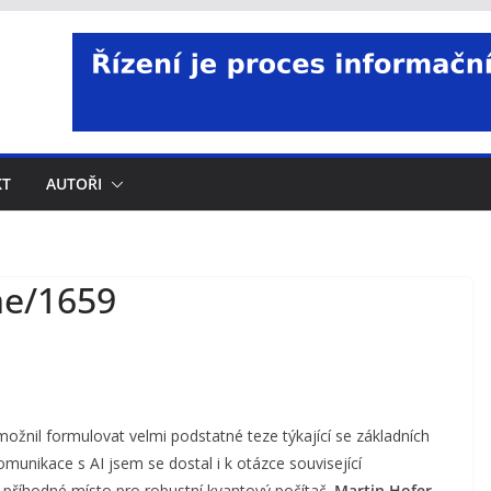
KT
AUTOŘI
me/1659
ožnil formulovat velmi podstatné teze týkající se základních
komunikace s AI jsem se dostal i k otázce související
 příhodné místo pro robustní kvantový počítač.
Martin Hofer