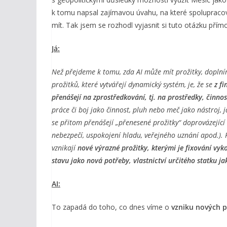
k tomu napsal zajímavou úvahu, na které spolupracoval
mít. Tak jsem se rozhodl vyjasnit si tuto otázku přímo
Já:
Než přejdeme k tomu, zda AI může mít prožitky, doplním,
prožitků, které vytvářejí dynamický systém, je, že se
z f
přenášejí na zprostředkování, tj. na prostředky, činno
práce či boj jako činnost, pluh nebo meč jako nástroj, 
se přitom přenášejí „přenesené prožitky“ doprovázející
nebezpečí, uspokojení hladu, veřejného uznání apod.). P
vznikají
nové výrazné prožitky, kterými je fixování vyk
stavu jako nová potřeby, vlastnictví určitého statku j
AI:
To zapadá do toho, co dnes víme o
vzniku nových 