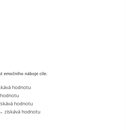
st emočního náboje cíle.
ískává hodnotu
á hodnotu
získává hodnotu
m → získává hodnotu