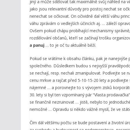
jiný a může sdělovat tak maximálně svůj náhled na věc v
jako jsou relevantní důvody pro postoj nechat se očko
nenechat se očkovat. On očividně dal větší váhu prin
váhu zprávám o vedlejších účincích aj. … záleží oprav
Ovšem pokud chápu probíhající mechanismy správně, 
rozdělování občanů, kteří se začínají trošku organizo
a panuj
… to je oč tu aktuálně běží.
Pokud se vrátíme k obsahu článku, pak je nanejvýše
společného. Důsledkem budou s nejvyšší pravděpodobnos
se nechají, resp. nechali zmanipulovat. Podívejte se n
cenu mrkve a rajčat před 5-10-15-20 lety a podívejte se
nájemné … a porovnejte to s vývojem zisků korporátů
30. lety si byl ten vzpomínaný pár “Vlasta prodavačk
se finančně nezruinovat … jistě, nebylo to jednoduch
nemožné … Opravdu si někdo vážně myslí, že ve státě
Čím dál většímu počtu se bude postavení a životní ú
za svobodu a budoucnost se nedemonstruje, nesepisují p