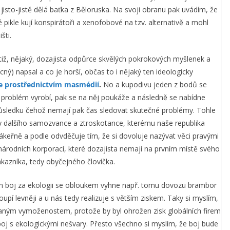
u jisto-jistě dělá baťka z Běloruska. Na svoji obranu pak uvádím, že
ké pikle kují konspirátoři a xenofobové na tzv. alternativě a mohl
šti.
iž, nějaký, dozajista odpůrce skvělých pokrokových myšlenek a
) napsal a co je horší, občas to i nějaký ten ideologicky
ce prostřednictvím masmédií
.
No a kupodivu jeden z bodů se
e problém vyrobí, pak se na něj poukáže a následně se nabídne
ůsledku čehož nemají pak čas sledovat skutečné problémy. Tohle
 dalšího samozvance a ztroskotance, kterému naše republika
zákeřně a podle odvděčuje tím, že si dovoluje nazývat věci pravými
árodních korporací, které dozajista nemají na prvním místě svého
kazníka, tedy obyčejného človíčka.
 ten boj za ekologii se obloukem vyhne např. tomu dovozu brambor
upí levněji a u nás tedy realizuje s větším ziskem. Taky si myslím,
psaným vymoženostem, protože by byl ohrožen zisk globálních firem
oj s ekologickými nešvary. Přesto všechno si myslím, že boj bude