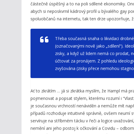
částečně úspěšný a to na poli sdílené ekonomiky. On
abych si neposkvrnil kádrový profil u bývalého gay po
spoluobčanů na internetu, tak ten drze upozorňuje, že
Třeba současná snaha o likvidaci drobn
(označovanými nově jako „sdílení“). Ideo
zisky, a když už lidem nemá co prodat, 
účtovat za pronájem. Z pohledu ideologie
zvyšována (zisky přece nemohou stagno
Ať to zkrátím … já si zkrátka myslím, že Hampl má pr
pojmenovat a popsat stylem, kterému rozumí i “Vlast
je současnou vrchností nenáviděn a nemůže mít např. bl
případů rozhoduje intuitivně správně, ovšem neumí 
servíruje na stříbrném tácku v řeči a logice uvažová
nemění ani jeho postoj k očkování a Covidu – odborník