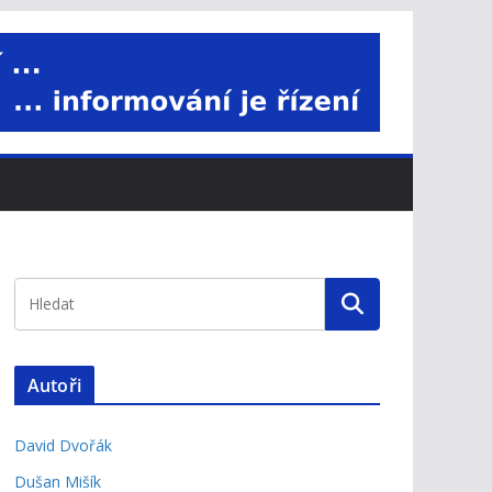
Autoři
David Dvořák
Dušan Mišík