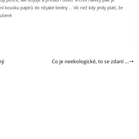
kousku papírů do nějaké bedny … Víc než kdy jindy platí, že
rušené.
ný
Co je neekologické, to se zdaní …