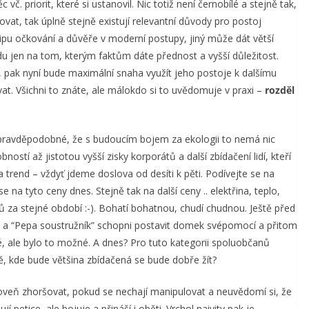
č. priorit, které si ustanovil. Nic totiž není černobílé a stejně tak,
vat, tak úplně stejně existují relevantní důvody pro postoj
cipu očkování a důvěře v moderní postupy, jiný může dát větší
du jen na tom, kterým faktům dáte přednost a vyšší důležitost.
pak nyní bude maximální snaha využít jeho postoje k dalšímu
vat. Všichni to znáte, ale málokdo si to uvědomuje v praxi –
rozděl
 pravděpodobné, že s budoucím bojem za ekologii to nemá nic
tí až jistotou vyšší zisky korporátů a další zbídačení lidí, kteří
a trend – vždyť jdeme doslova od desíti k pěti. Podívejte se na
 na tyto ceny dnes. Stejně tak na další ceny .. elektřina, teplo,
 za stejné období :-). Bohatí bohatnou, chudí chudnou. Ještě před
a” a “Pepa soustružník” schopni postavit domek svépomocí a přitom
é, ale bylo to možné. A dnes? Pro tuto kategorii spoluobčanů
, kde bude většina zbídačená se bude dobře žít?
roveň zhoršovat, pokud se nechají manipulovat a neuvědomí si, že
etice, ale bojuje a přináší i oběti. Vrchol naivity pak je