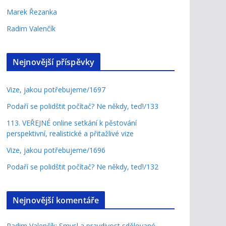
Marek Řezanka
Radim Valenčík
Nejnovější příspěvky
Vize, jakou potřebujeme/1697
Podaří se polidštit počítač? Ne někdy, teď!/133
113. VEŘEJNÉ online setkání k pěstování
perspektivní, realistické a přitažlivé vize
Vize, jakou potřebujeme/1696
Podaří se polidštit počítač? Ne někdy, teď!/132
Nejnovější komentáře
Radim Valenčík
:
Smysl a pravdivost sdělované