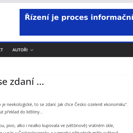
KT
AUTOŘI
se zdaní …
je neekologické, to se zdaní. Jak chce Česko ozelenit ekonomiku“.
ut překlad do lidštiny…
, pivo, alko i nealko kupovala ve (většinově) vratném skle,
ělo u nás v Československu a v mnoha případech mělo světově