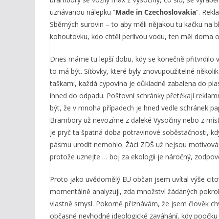
uznávanou nálepku “
Made in Czechoslovakia
“. Rekl
Sběrných surovin – to aby měli nějakou tu kačku na bl
kohoutovku, kdo chtěl perlivou vodu, ten měl doma o
Dnes máme tu lepší dobu, kdy se konečně přitvrdilo v b
to má být. Síťovky, které byly znovupoužitelné několi
taškami, každá cypovina je důkladně zabalena do plas
ihned do odpadu. Poštovní schránky přetékají reklam
být, že v mnoha případech je hned vedle schránek pap
Brambory už nevozíme z daleké Vysočiny nebo z místn
je pryč ta špatná doba potravinové soběstačnosti, kd
pásmu urodit nemohlo. Žáci ZDŠ už nejsou motivování 
protože uznejte … boj za ekologii je náročný, zodpov
Proto jako uvědomělý EU občan jsem uvítal výše cito
momentálně analyzuji, zda množství žádaných pokroko
vlastně smysl. Pokorně přiznávám, že jsem člověk ch
občasné nevhodné ideologické zaváhání, kdy poočku 