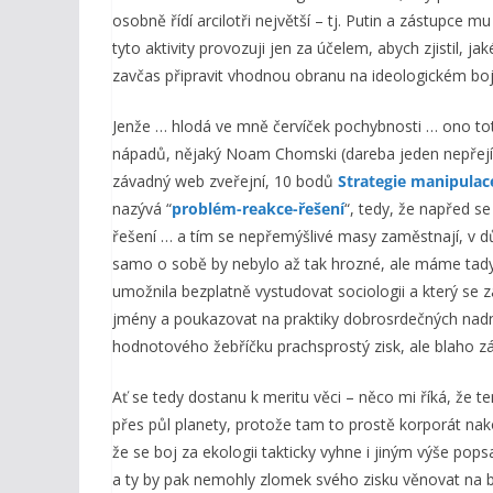
osobně řídí arcilotři největší – tj. Putin a zástupce m
tyto aktivity provozuji jen za účelem, abych zjistil, ja
zavčas připravit vhodnou obranu na ideologickém boji
Jenže … hlodá ve mně červíček pochybnosti … ono tot
nápadů, nějaký Noam Chomski (dareba jeden nepřejícný
závadný web zveřejní, 10 bodů
Strategie manipula
nazývá “
problém-reakce-řešení
“, tedy, že napřed s
řešení … a tím se nepřemýšlivé masy zaměstnají, v d
samo o sobě by nebylo až tak hrozné, ale máme tady
umožnila bezplatně vystudovat sociologii a který se 
jmény a poukazovat na praktiky dobrosrdečných nadn
hodnotového žebříčku prachsprostý zisk, ale blaho zá
Ať se tedy dostanu k meritu věci – něco mi říká, že
přes půl planety, protože tam to prostě korporát nako
že se boj za ekologii takticky vyhne i jiným výše po
a ty by pak nemohly zlomek svého zisku věnovat na b