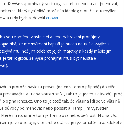
o totiž výše vzpomínaný sociolog, kterého nebudu ani jmenovat,
rnoherce, který nyní hlídá morální a ideologickou čistotu myšlení
 – a tady bych si dovolil
citovat
:
ého soukromého vlastnictví a jeho nahrazení pronájmy
logie říká, že mezinárodní kapitál je nucen neustále zvyšovat
nezbývá mu, než jim odebrat jejich majetky a každý měsíc jim
 je tak logické, že výše pronájmu musí být neustále
vat).
avdu a protože navíc tu pravdu (nejen v tomto případě) dokáže
a prodavačka”a “Pepa soustružník”, tak to je jeden z důvodů, proč
og na idnes.cz. Ono to je totiž tak, že většina lidí se ve většině
své důvody pojmenovat nebo popsat a Hampl jim vysvětlení
ní, kterému rozumí. V tom je Hamplova nebezpečnost. Nic na věci
em je v sociologii, v té druhé otázce je ryzí amatér jako kdokoliv