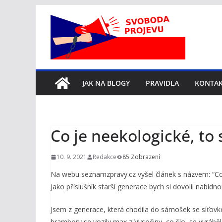
Přeskočit
na
obsah
JAK NA BLOGY
PRAVIDLA
KONTA
Co je neekologické, to 
10. 9. 2021
Redakce
85 Zobrazení
Na webu seznamzpravy.cz vyšel článek s názvem: “Co 
Jako příslušník starší generace bych si dovolil nabídno
Jsem z generace, která chodila do sámošek se síťovkou
brambory se vozily max z Vysočiny, co šlo, se vyráb