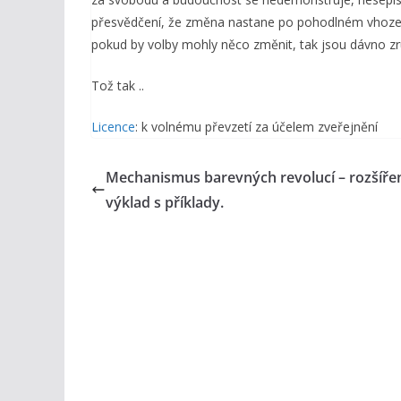
přesvědčení, že změna nastane po pohodlném vhození 
pokud by volby mohly něco změnit, tak jsou dávno z
Tož tak ..
Licence
: k volnému převzetí za účelem zveřejnění
Mechanismus barevných revolucí – rozšíře
výklad s příklady.