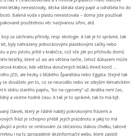
amní letáky neexistovaly, děcka sbírala starý papír a odnášela ho do
bosti. Balená voda v plastu neexistovala – doma jste používali
pakovaně použitelnou věc nazývanou sifon, atd.
oji za záchranu přírody, resp. ekologie. A tak je to správné, tak
k let, byly nahrazeny jednorázovými plastikovými sáčky nebo
tu a pro jistotu ještě v krabičce, což vše jde po příchodu domů
ními letáčky, které už asi ani většina nečte, čehož důkazem může
írová krabice, kde většina doručených letáků ihned končí …
ího JZD, ale hezky z blízkého Španělska nebo Egypta. Stejně tak
y se dováželo jen to, co se neurodilo nebo ve zdejším klimatickém
k sběru starého papíru, “bo na cypoviny” už zkrátka není čas,
ědný a vezme hodně času. A tak je to správné, tak to má být.
vaný článek, který je řádně nabitý pokrokovými frázemi a
vých frází je schopno přebít jejich prázdnotu a jaký to má
ybující a proto se omlouvám za občasnou slabou chvilku, takové
mrknu i na ty zpropadené dezinformační weby, které zajisté