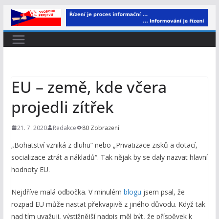
Přeskočit
na
obsah
EU – země, kde včera
projedli zítřek
21. 7. 2020
Redakce
80 Zobrazení
„Bohatství vzniká z dluhu“ nebo „Privatizace zisků a dotací,
socializace ztrát a nákladů“. Tak nějak by se daly nazvat hlavní
hodnoty EU.
Nejdříve malá odbočka. V minulém
blogu
jsem psal, že
rozpad EU může nastat překvapivě z jiného důvodu. Když tak
nad tím uvažuji, výstižnější nadpis měl být, že příspěvek k