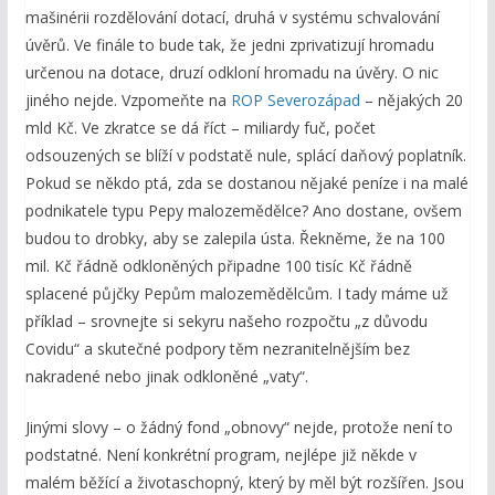
mašinérii rozdělování dotací, druhá v systému schvalování
úvěrů. Ve finále to bude tak, že jedni zprivatizují hromadu
určenou na dotace, druzí odkloní hromadu na úvěry. O nic
jiného nejde. Vzpomeňte na
ROP Severozápad
– nějakých 20
mld Kč. Ve zkratce se dá říct – miliardy fuč, počet
odsouzených se blíží v podstatě nule, splácí daňový poplatník.
Pokud se někdo ptá, zda se dostanou nějaké peníze i na malé
podnikatele typu Pepy malozemědělce? Ano dostane, ovšem
budou to drobky, aby se zalepila ústa. Řekněme, že na 100
mil. Kč řádně odkloněných připadne 100 tisíc Kč řádně
splacené půjčky Pepům malozemědělcům. I tady máme už
příklad – srovnejte si sekyru našeho rozpočtu „z důvodu
Covidu“ a skutečné podpory těm nezranitelnějším bez
nakradené nebo jinak odkloněné „vaty“.
Jinými slovy – o žádný fond „obnovy“ nejde, protože není to
podstatné. Není konkrétní program, nejlépe již někde v
malém běžící a životaschopný, který by měl být rozšířen. Jsou