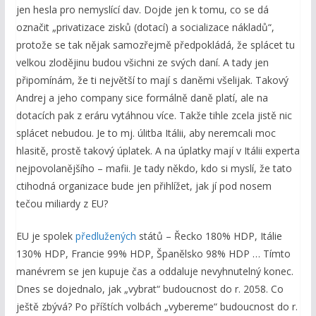
jen hesla pro nemyslící dav. Dojde jen k tomu, co se dá
označit „privatizace zisků (dotací) a socializace nákladů“,
protože se tak nějak samozřejmě předpokládá, že splácet tu
velkou zlodějinu budou všichni ze svých daní. A tady jen
připomínám, že ti největší to mají s daněmi všelijak. Takový
Andrej a jeho company sice formálně daně platí, ale na
dotacích pak z eráru vytáhnou více. Takže tihle zcela jistě nic
splácet nebudou. Je to mj. úlitba Itálii, aby neremcali moc
hlasitě, prostě takový úplatek. A na úplatky mají v Itálii experta
nejpovolanějšího – mafii. Je tady někdo, kdo si myslí, že tato
ctihodná organizace bude jen přihlížet, jak jí pod nosem
tečou miliardy z EU?
EU je spolek
předlužených
států – Řecko 180% HDP, Itálie
130% HDP, Francie 99% HDP, Španělsko 98% HDP … Tímto
manévrem se jen kupuje čas a oddaluje nevyhnutelný konec.
Dnes se dojednalo, jak „vybrat“ budoucnost do r. 2058. Co
ještě zbývá? Po příštích volbách „vybereme“ budoucnost do r.