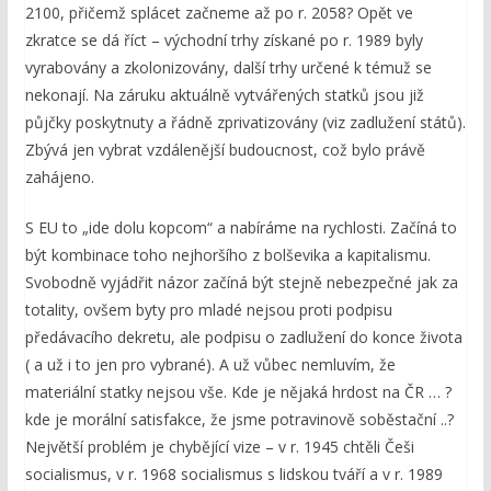
2100, přičemž splácet začneme až po r. 2058? Opět ve
zkratce se dá říct – východní trhy získané po r. 1989 byly
vyrabovány a zkolonizovány, další trhy určené k témuž se
nekonají. Na záruku aktuálně vytvářených statků jsou již
půjčky poskytnuty a řádně zprivatizovány (viz zadlužení států).
Zbývá jen vybrat vzdálenější budoucnost, což bylo právě
zahájeno.
S EU to „ide dolu kopcom“ a nabíráme na rychlosti. Začíná to
být kombinace toho nejhoršího z bolševika a kapitalismu.
Svobodně vyjádřit názor začíná být stejně nebezpečné jak za
totality, ovšem byty pro mladé nejsou proti podpisu
předávacího dekretu, ale podpisu o zadlužení do konce života
( a už i to jen pro vybrané). A už vůbec nemluvím, že
materiální statky nejsou vše. Kde je nějaká hrdost na ČR … ?
kde je morální satisfakce, že jsme potravinově soběstační ..?
Největší problém je chybějící vize – v r. 1945 chtěli Češi
socialismus, v r. 1968 socialismus s lidskou tváří a v r. 1989