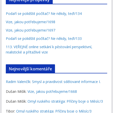
Podaří se polidštit počítač? Ne někdy, teď!/134
Vize, jakou potřebujeme/1698
Vize, jakou potřebujeme/1697
Podaří se polidštit počítač? Ne někdy, teď!/133
113. VEŘEJNÉ online setkání k pěstování perspektivní,
realistické a přitažlivé vize
Nejnovější komentáře
Radim Valenčík
:
Smysl a pravdivost sdělované informace I.
Dušan Mišík
:
Vize, jakou potřebujeme/1668
Dušan Mišík
:
Omyl ruského stratéga: Příčiny boje o Měsíc/3
Tibor
:
Omyl ruského stratéga: Příčiny boje o Měsíc/3