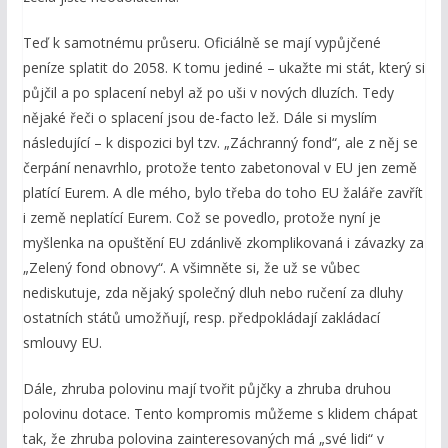
Teď k samotnému průseru. Oficiálně se mají vypůjčené
peníze splatit do 2058. K tomu jediné – ukažte mi stát, který si
půjčil a po splacení nebyl až po uši v nových dluzích. Tedy
nějaké řeči o splacení jsou de-facto lež. Dále si myslím
následující – k dispozici byl tzv. „Záchranný fond“, ale z něj se
čerpání nenavrhlo, protože tento zabetonoval v EU jen země
platící Eurem. A dle mého, bylo třeba do toho EU žaláře zavřít
i země neplatící Eurem. Což se povedlo, protože nyní je
myšlenka na opuštění EU zdánlivě zkomplikovaná i závazky za
„Zelený fond obnovy“. A všimněte si, že už se vůbec
nediskutuje, zda nějaký společný dluh nebo ručení za dluhy
ostatních států umožňují, resp. předpokládají zakládací
smlouvy EU.
Dále, zhruba polovinu mají tvořit půjčky a zhruba druhou
polovinu dotace. Tento kompromis můžeme s klidem chápat
tak, že zhruba polovina zainteresovaných má „své lidi“ v