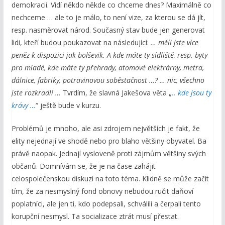
demokracii. Vidí někdo někde co chceme dnes? Maximálně co
nechceme … ale to je málo, to není vize, za kterou se dá jít,
resp. nasměrovat národ. Současný stav bude jen generovat
lidi, kteří budou poukazovat na následující:
… měli jste více
peněz k dispozici jak bolševik. A kde máte ty sídliště, resp. byty
pro mladé, kde máte ty přehrady, atomové elektrárny, metra,
dálnice, fabriky, potravinovou soběstačnost …? … nic, všechno
jste rozkradli …
Tvrdím, že slavná Jakešova věta „
.. kde
jsou
ty
krávy …
“ ještě bude v kurzu.
Problémů je mnoho, ale asi zdrojem největších je fakt, že
elity nejednají ve shodě nebo pro blaho většiny obyvatel. Ba
právě naopak. Jednají vysloveně proti zájmům většiny svých
občanů. Domnívám se, že je na čase zahájit
celospolečenskou diskuzi na toto téma. Klidně se může začít
tím, že za nesmyslný fond obnovy nebudou ručit daňoví
poplatníci, ale jen ti, kdo podepsali, schválili a čerpali tento
korupční nesmysl. Ta socializace ztrát musí přestat.