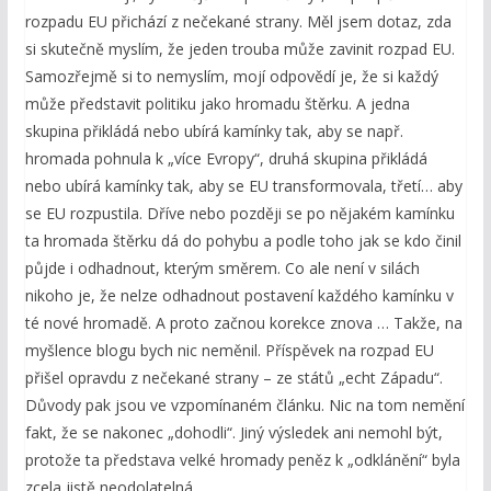
rozpadu EU přichází z nečekané strany. Měl jsem dotaz, zda
si skutečně myslím, že jeden trouba může zavinit rozpad EU.
Samozřejmě si to nemyslím, mojí odpovědí je, že si každý
může představit politiku jako hromadu štěrku. A jedna
skupina přikládá nebo ubírá kamínky tak, aby se např.
hromada pohnula k „více Evropy“, druhá skupina přikládá
nebo ubírá kamínky tak, aby se EU transformovala, třetí… aby
se EU rozpustila. Dříve nebo později se po nějakém kamínku
ta hromada štěrku dá do pohybu a podle toho jak se kdo činil
půjde i odhadnout, kterým směrem. Co ale není v silách
nikoho je, že nelze odhadnout postavení každého kamínku v
té nové hromadě. A proto začnou korekce znova … Takže, na
myšlence blogu bych nic neměnil. Příspěvek na rozpad EU
přišel opravdu z nečekané strany – ze států „echt Západu“.
Důvody pak jsou ve vzpomínaném článku. Nic na tom nemění
fakt, že se nakonec „dohodli“. Jiný výsledek ani nemohl být,
protože ta představa velké hromady peněz k „odklánění“ byla
zcela jistě neodolatelná.