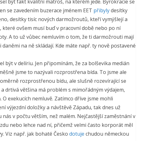
usel být fakt kvalitní matroš, na kterém jede. Byrokracie se
 Jen se zavedením buzerace jménem EET
přibyly
desítky
eno, desítky tisíc nových darmožroutů, kteří vymýšlejí a
, které ovšem musí buď v pracovní době nebo po ní
noty. A to už vůbec nemluvím o tom, že ti darmožrouti mají
ými daněmi na ně skládají. Kde máte např. ty nově postavené
 být v delíriu. Jen připomínám, že za bolševika medián
šně jsme to nazývali rozprostřena bída. To jsme ale
oměrně rozprostřenou bídu, ale slušně rozevírající se
y a drtivá většina má problém s mimořádným výdajem,
. O exekucích nemluvě. Zatímco dříve jsme mohli
ení výjezdní doložky a návštěvě Západu, tak dnes už
 nás v počtu větším, než malém. Nejčastější zaměstnání v
du nebo lehce nad ní, přičemž velmi často korporát měl
. Viz např. jak bohaté Česko
dotuje
chudou německou