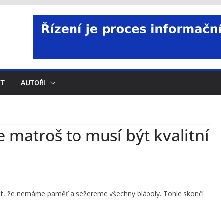
KT
AUTOŘI
e matroš to musí být kvalitní
ost, že nemáme paměť a sežereme všechny bláboly. Tohle skončí