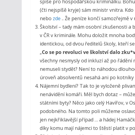
spíše pro hospodářskou kriminálku. Bohuže
(čti nejspíšě kryje) sám ministr vnitra. 
nebo
zde
.. Že peníze končí samozřejmě v
Školství – tady mám osobní zkušenosti a b
v ČR v kriminále. Mohu doložit mnoha body,
identickou, od dvou ředitelů školy, kteří se
„
Co se po revoluci ve školství dalo zku*v
všechny nesmysly od inkluzí až po řádění 
nemuseli stydět? Není to náhodou dlouhod
úroveň absolventů nesahá ani po kotníky d
Nájemní bydlení? Tak to je vyloženě plivan
nenávidění komáři. Měl bych dotaz – může 
státními byty? Něco jako celý Havířov, v 
podobného. Na tomto poli můžeme oslavov
jen nejkřiklavější případ … a hádej Hamáč
díky komu mají nájemci to štěstí platit v p