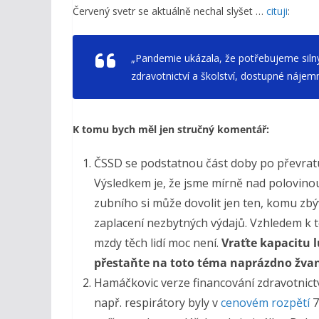
Červený svetr se aktuálně nechal slyšet …
cituji
:
„Pandemie ukázala, že potřebujeme silný 
zdravotnictví a školství, dostupné nájem
K tomu bych měl jen stručný komentář:
ČSSD se podstatnou část doby po převratu 
Výsledkem je, že jsme mírně nad polovinou
zubního si může dovolit jen ten, komu zbýv
zaplacení nezbytných výdajů. Vzhledem k
mzdy těch lidí moc není.
Vraťte kapacitu l
přestaňte na toto téma
naprázdno
žvan
Hamáčkovic verze financování zdravotnict
např. respirátory byly v
cenovém rozpětí
7