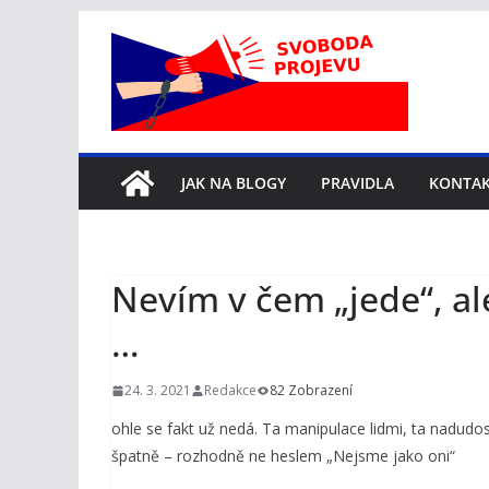
Přeskočit
na
obsah
JAK NA BLOGY
PRAVIDLA
KONTA
Nevím v čem „jede“, al
…
24. 3. 2021
Redakce
82 Zobrazení
ohle se fakt už nedá. Ta manipulace lidmi, ta nadud
špatně – rozhodně ne heslem „Nejsme jako oni“