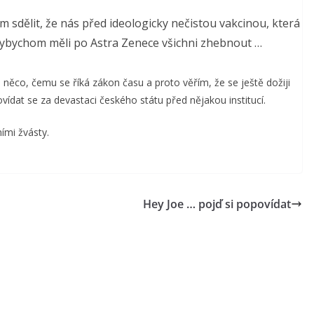
dělit, že nás před ideologicky nečistou vakcinou, která
 kdybychom měli po Astra Zenece všichni zhebnout …
e něco, čemu se říká zákon času a proto věřím, že se ještě dožiji
dat se za devastaci českého státu před nějakou institucí.
mi žvásty.
Hey Joe … pojď si popovídat