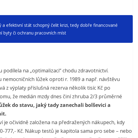
a efektivní stát schopný čelit krizi, tedy dobře financované
ní byty či ochranu pracovních míst
podílela na „optimalizaci“ chodu zdravotnictví.
 nemocničních lůžek oproti r. 1989 a např. návštěvu
á z výplaty příslušná rezerva několik tisíc Kč po
 tomu, že medián mzdy dnes činí zhruba 2/3 průměrné
ůžek do stavu, jaký tady zanechali bolševici a
it.
ví je očividně založena na předražených nákupech, kdy
0-777,- Kč. Nákup testů je kapitola sama pro sebe – nebo