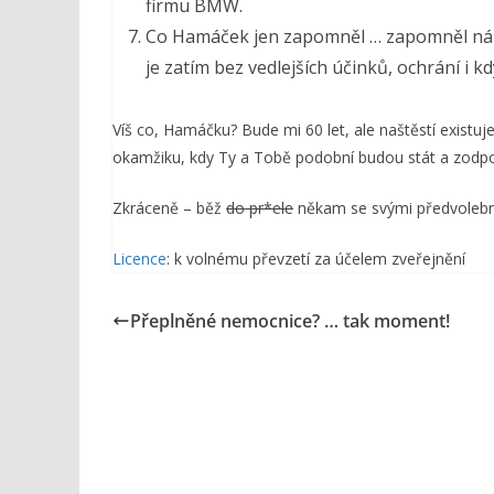
firmu BMW.
Co Hamáček jen zapomněl … zapomněl nám s
je zatím bez vedlejších účinků, ochrání i
Víš co, Hamáčku? Bude mi 60 let, ale naštěstí existuj
okamžiku, kdy Ty a Tobě podobní budou stát a zodpoví
Zkráceně – běž
do pr*ele
někam se svými předvolební
Licence
: k volnému převzetí za účelem zveřejnění
Přeplněné nemocnice? … tak moment!