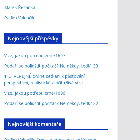
Marek Řezanka
Radim Valenčík
Nejnovější příspěvky
Vize, jakou potřebujeme/1697
Podaří se polidštit počítač? Ne někdy, teď!/133
113. VEŘEJNÉ online setkání k pěstování
perspektivní, realistické a přitažlivé vize
Vize, jakou potřebujeme/1696
Podaří se polidštit počítač? Ne někdy, teď!/132
Nejnovější komentáře
Radim Valenčík
:
Smysl a pravdivost sdělované