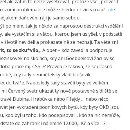
l ale zatím to nelze vyšetřovat, protože vše „prověřil“
Kdo rozumí problematice může shlédnout videa např.
zde
 nějakém daňovém ráji je samo sebou…
ýt po mém, tak je někdo za naprostou destrukci vzdělání
 ale vystačím si s větou, kterou jsem uslyšel, v podstatě
 v životě neviděli a prokazatelně se neznají. Ta věta zní:
it, to se zku*vilo
„. A opět – kdo zavedl a podporuje
neziskovek na školách, kdy ani Goebbelsovi žáci by se
obá práce mj. ČSSD? Pravda je taková, že současná
obě, kdy tady neumětelsky vládl bolševik.
ec do tváře. Naposledy tady stavěli byty ve velkém
mi Červený svetr ukázat ty nově postavené sídliště se
Ostravě Dubina, Hrabůvka nebo Fifejdy … nebo něco
at jen vykradení podnikových bytů, kdy byty OKD jsou
ku, kdo byl u toho, kdo podepisoval… kdo za nic nemůže,
odstatě do zahraničí nájemné 12.000,- Kč a více …?