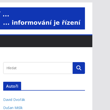
Autoři
David Dvořák
Dušan Mišík