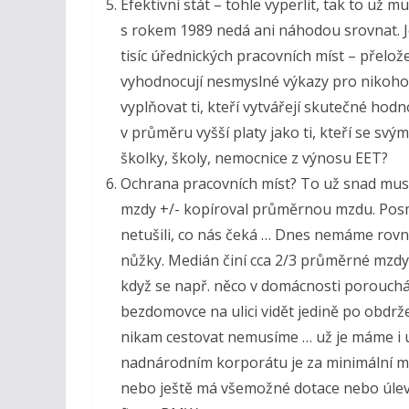
Efektivní stát – tohle vyperlit, tak to už m
s rokem 1989 nedá ani náhodou srovnat.
tisíc úřednických pracovních míst – přelož
vyhodnocují nesmyslné výkazy pro nikoho
vyplňovat ti, kteří vytvářejí skutečné hod
v průměru vyšší platy jako ti, kteří se sv
školky, školy, nemocnice z výnosu EET?
Ochrana pracovních míst? To už snad musel
mzdy +/- kopíroval průměrnou mzdu. Posmě
netušili, co nás čeká … Dnes nemáme rovn
nůžky. Medián činí cca 2/3 průměrné mzd
když se např. něco v domácnosti porouchá
bezdomovce na ulici vidět jedině po obdrž
nikam cestovat nemusíme … už je máme i u
nadnárodním korporátu je za minimální mz
nebo ještě má všemožné dotace nebo úlevy